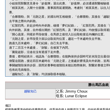
小組按照獸醫意見著令「妙嘉輝」退出此賽。「妙嘉輝」必須通過獸醫檢驗後
「精算其然」入閘十分困難，賽事因而延遲開跑。考慮到「精算其然」以往入
賽。
「合夥贛勁」與「元朗之星」於躍出時互相碰撞，「合夥贛勁」其後在「越駿
去平衡之際向內斜跑。
「紅鬃烈馬」於起步時向外斜跑，碰撞「夢幻紀錄」。「紅鬃烈馬」其後在「
向外斜跑。其後，自外檔出閘的「紅鬃烈馬」及「夢幻紀錄」均收慢以取得遮
「開心蔬菜」同樣於早段收慢，在馬群之後切入以佔取較接近內欄的位置。
「元朗之星」於早段受力策以佔取前列位置，趨近一千米處時失去平衡。
跑過九百米處時，「夢幻紀錄」自己失去平衡。
過了二百五十米處後，「財駿」在催策下內閃。
「騰龍超影」沿途在沒有遮擋下走外疊。
賽後，蔡明紹表示，他認為「合夥贛勁」在能夠保持步韻時可於末段交出最佳
側緊迫競跑，接近四百米處時在「元朗之星」之後處於窘境及向外斜跑，並再
事關鍵階段保持步韻，因而於賽事較後階段未能以勁勢衝刺。獸醫於賽後立即
也有此毛病報告。
「越駿知己」及「財駿」均須抽取樣本檢驗。
勝出馬匹血統
父系: Jimmy Choux
越駿知己
母系: Lunar Eclipse
備註
模擬鳥瞰重溫由特約供應商提供，供馬迷作個人娛樂資訊之用。但由於香港馬場