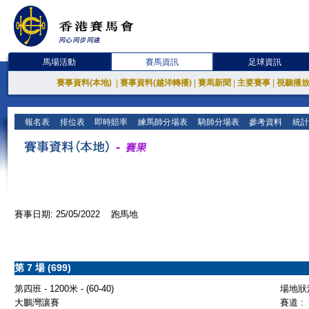
馬場活動
賽馬資訊
足球資訊
賽事資料(本地)
|
賽事資料(越洋轉播)
|
賽馬新聞
|
主要賽事
|
視聽播
報名表
排位表
即時賠率
練馬師分場表
騎師分場表
參考資料
統計
賽事日期: 25/05/2022 跑馬地
第 7 場 (699)
第四班 - 1200米 - (60-40)
場地狀況
大鵬灣讓賽
賽道 :