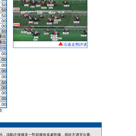
.50
.50
.50
.00
.00
.50
勝出
勝出
沿途走勢評述
詳情
.00
.00
.00
.00
.00
.50
.00
.00
.00
.00
次
示，該駒左後腿及一對前腿有多處割傷，因此不適宜出賽。