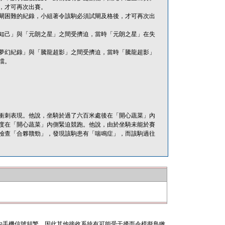
，才可再次出賽。
閘困難的紀錄，小組著令該駒必須試閘及格後，才可再次出
知己」與「元朗之星」之間受擠迫，當時「元朗之星」在失
夢幻紀錄」與「騰龍超影」之間受擠迫，當時「騰龍超影」
擋。
衝刺表現。他說，坐騎於過了六百米處後在「開心蔬菜」內
度在「開心蔬菜」內側緊迫競跑。他說，由於坐騎未能於賽
檢查「合夥贛勁」，發現該駒患有「喘鳴症」，而該駒過往
內手機信號頻繁，因此其他接收系統有可能受干擾而令模擬鳥瞰