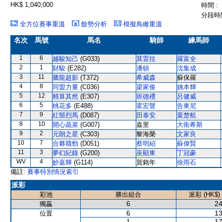
HK$ 1,040,000
時間 :
分段時間
全方位賽事重溫
餘勢分析
模擬鳥瞰重溫
名次
馬號
馬名
騎師
練馬師
1
6
越駿知己
(G033)
莫雷拉
羅富全
2
1
財駿
(E282)
潘頓
沈集成
3
11
騰龍超影
(T372)
希威森
蘇保羅
4
8
同盟力量
(C036)
梁家俊
姚本輝
5
12
精算其然
(E307)
班德禮
呂健威
6
5
桃花多
(E488)
霍宏聲
告東尼
7
9
紅鬃烈馬
(D087)
田泰安
葉楚航
8
10
開心蔬菜
(G007)
嘉里
大衛希斯
9
2
元朗之星
(C303)
黎海榮
文家良
10
7
合夥贛勁
(D051)
蔡明紹
蘇偉賢
11
3
夢幻紀錄
(G200)
巫顯東
丁冠豪
WV
4
妙嘉輝
(G114)
賀銘年
徐雨石
備註:
賽事特別情況索引
派彩
彩池
勝出組合
派彩 (HK$)
6
24
獨贏
6
13
位置
1
17