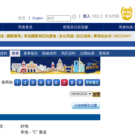
登入
/
登記
常見問題
首頁
English
馬會會員
慈善及社區貢獻
馬會知多
放區
|
國際賽馬
|
香港國際馬匹拍賣會
|
從化馬場
|
投注指南
|
賽馬知多些
|
RESTART
資料
賽果
賽事報告
騎練資料
馬匹資料
試閘結果
賽期表
跑馬地:
 :
好地
草地 - "C" 賽道