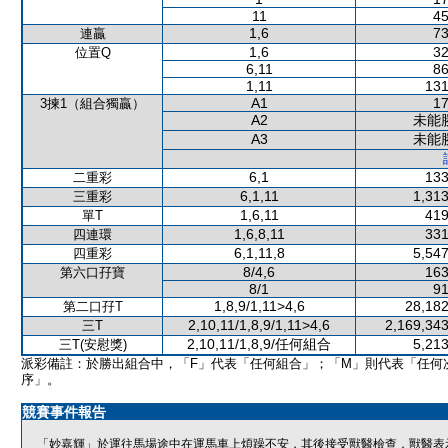
11
45
1,6
73
連贏
1,6
32
位置Q
6,11
86
1,11
131
A1
17
3揀1（組合獨贏）
A2
未能
A3
未能
6,1
133
二重彩
6,1,11
1,313
三重彩
1,6,11
419
單T
1,6,8,11
331
四連環
6,1,11,8
5,547
四重彩
8/4,6
163
第六口孖寶
8/1
91
1,8,9/1,11>4,6
28,182
第二口孖T
2,10,11/1,8,9/1,11>4,6
2,169,343
三T
2,10,11/1,8,9/任何組合
5,213
三T(安慰獎)
派彩備註：於勝出組合中，「F」代表「任何組合」；「M」則代表「任何
序」。
競賽事件報告
「妙嘉輝」於運往馬場途中在運馬車上煩躁不安，其後接受獸醫檢查，獸醫表