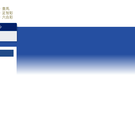
賽馬
足智彩
六合彩
少