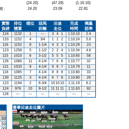
(24.20)
(47.29)
(1:10.10)
24.20
23.09
22.81
 :
實際
排位
檔位
頭馬
沿途
完成
獨贏
負磅
體重
距離
走位
時間
賠率
124
1132
1
---
3
4
1
1:10.10
2.4
133
1152
4
3/4
1
1
2
1:10.24
5.6
116
1152
8
1-1/4
4
3
3
1:10.29
23
123
1258
5
1-1/2
2
2
4
1:10.34
4.6
115
1010
6
3-1/2
5
5
5
1:10.65
58
126
1080
11
4-1/4
7
6
6
1:10.77
32
121
1033
9
4-1/4
9
9
7
1:10.79
11
118
1085
7
4-1/4
8
8
8
1:10.80
33
130
1125
3
4-1/4
6
7
9
1:10.80
29
123
1194
2
6-3/4
10
10
10
1:11.19
6.2
124
976
10
9-1/2
11
11
11
1:11.63
92
126
---
---
---
---
---
---
賽事沿途走位圖片
.50
.50
.00