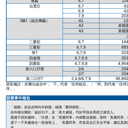
6,7
114
連贏
6,7
41
位置Q
6,9
41
7,9
203
A1
12
3揀1（組合獨贏）
A2
未能
A3
未能
6,7
144
二重彩
6,7,9
883
三重彩
6,7,9
323
單T
6,7,8,9
353
四連環
6,7,9,8
4,954
四重彩
2/6
294
第六口孖寶
2/7
334
2,4,8/6,7,9
95,892
第二口孖T
派彩備註：於勝出組合中，「F」代表「任何組合」；「M」則代表「任何
序」。
競賽事件報告
「銀馳」於起步時向外斜跑，碰撞「勝得精彩」。
自外檔出閘的「超好日子」及「高大威猛」均於早段在馬群之後切入。
跑過千四米處時，「玖寶」在「美麗同享」內側緊迫競跑，當時「美麗同享」
過了一千米處後在一段途程上，「美麗同享」昂首及自己失去平衡，趨近及跑
首。