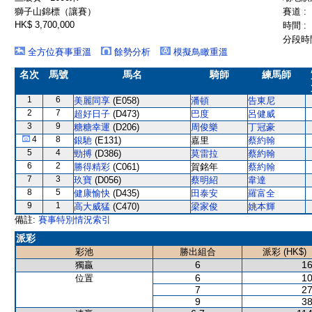
獅子山錦標（讓賽）
賽道 :
HK$ 3,700,000
時間 :
分段時間
全方位賽事重溫
餘勢分析
模擬鳥瞰重溫
名次
馬號
馬名
騎師
練馬師
1
6
美麗同享
(E058)
潘頓
告東尼
2
7
超好日子
(D473)
巴度
呂健威
3
9
糖糖幸運
(D206)
周俊樂
丁冠豪
4
8
銀馳
(E131)
嘉里
蔡約翰
5
4
勁搏
(D386)
莫雷拉
蔡約翰
6
2
勝得精彩
(C061)
賀銘年
蔡約翰
7
3
玖寶
(D056)
蔡明紹
韋達
8
5
健康愉快
(D435)
田泰安
羅富全
9
1
高大威猛
(C470)
梁家俊
姚本輝
備註:
賽事特別情況索引
派彩
彩池
勝出組合
派彩 (HK$)
6
16
獨贏
6
10
位置
7
27
9
38