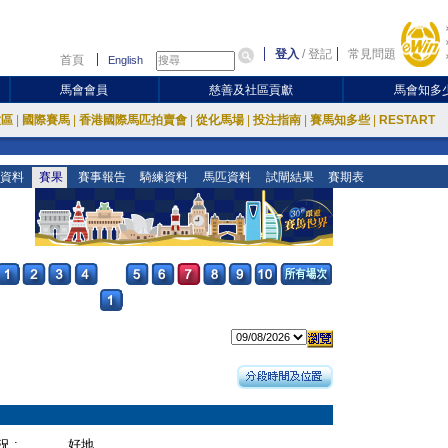
登入
/
登記
常見問題
首頁
English
馬會會員
慈善及社區貢獻
馬會知多
放區
|
國際賽馬
|
香港國際馬匹拍賣會
|
從化馬場
|
投注指南
|
賽馬知多些
|
RESTART
資料
賽果
賽事報告
騎練資料
馬匹資料
試閘結果
賽期表
 :
好地