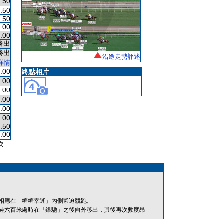
.50
.50
.50
.00
.00
勝出
勝出
沿途走勢評述
詳情
.00
終點相片
.00
.00
.00
.00
.00
.50
.00
次
相應在「糖糖幸運」內側緊迫競跑。
過六百米處時在「銀馳」之後向外移出，其後再次數度昂