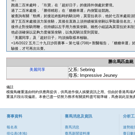
跑過二百米處時，「玖寶」在「超好日子」的後蹄外側處於窘境。
過了二百米處後，「勝得精彩」在「糖糖幸運」內側緊迫競跑。
被查詢有關「勁搏」於接近終點時的騎法時，莫雷拉表示，他於七百米處前須
過了五百米處後須力策坐騎，其後在直路上須持續催策坐騎以爭取最佳名次。
後停止對坐騎用鞭，但持續以左手用力推策坐騎。雖然小組認為莫雷拉於末段
他必須確保以足夠力度催策坐騎，以免其騎法受到質疑。
「美麗同享」及「超好日子」均須抽取樣本檢驗。
<1/6/2022 五月二十九日沙田賽事 – 第七場 (708)> 獸醫報告，「
驗後，才可再次出賽。
勝出馬匹血統
父系: Sebring
美麗同享
母系: Impressive Jeuney
備註
模擬鳥瞰重溫由特約供應商提供，供馬迷作個人娛樂資訊之用。但由於香港馬場
重溫片段出現偏差。本會已盡一切努力務求有關資料盡可能準確，馬會就此並無責
賽事資料
賽馬消息及資訊
分析工
報名表
賽馬消息
速勢能
排位表(本地)
賽馬新聞資料庫
賽日數