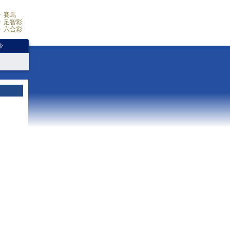
賽馬
足智彩
六合彩
少