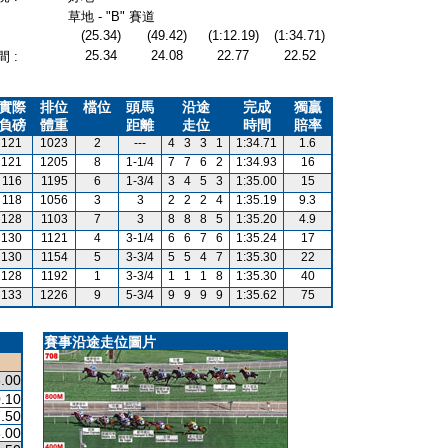
草地 - "B" 賽道
(25.34)
(49.42)
(1:12.19)
(1:34.71)
25.34
24.08
22.77
22.52
 :
實際
排位
檔位
頭馬
沿途
完成
獨贏
負磅
體重
距離
走位
時間
賠率
121
1023
2
---
4
3
3
1
1:34.71
1.6
121
1205
8
1-1/4
7
7
6
2
1:34.93
16
116
1195
6
1-3/4
3
4
5
3
1:35.00
15
118
1056
3
3
2
2
2
4
1:35.19
9.3
128
1103
7
3
8
8
8
5
1:35.20
4.9
130
1121
4
3-1/4
6
6
7
6
1:35.24
17
130
1154
5
3-3/4
5
5
4
7
1:35.30
22
128
1192
1
3-3/4
1
1
1
8
1:35.30
40
133
1226
9
5-3/4
9
9
9
9
1:35.62
75
賽事沿途走位圖片
.00
.10
.50
.00