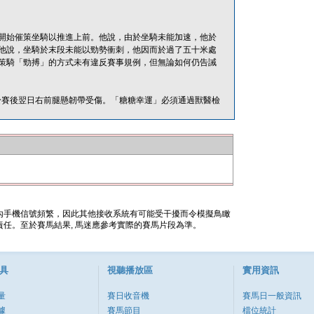
開始催策坐騎以推進上前。他說，由於坐騎未能加速，他於
他說，坐騎於末段未能以勁勢衝刺，他因而於過了五十米處
策騎「勁搏」的方式未有違反賽事規例，但無論如何仍告誡
糖糖幸運」於賽後翌日右前腿懸韌帶受傷。「糖糖幸運」必須通過獸醫檢
內手機信號頻繁，因此其他接收系統有可能受干擾而令模擬鳥瞰
任。至於賽馬結果, 馬迷應參考實際的賽馬片段為準。
具
視聽播放區
實用資訊
量
賽日收音機
賽馬日一般資訊
據
賽馬節目
檔位統計