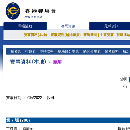
馬場活動
賽馬資訊
足球資訊
賽事資料(本地)
|
賽事資料(越洋轉播)
|
賽馬新聞
|
主要賽事
|
視聽播
報名表
排位表
即時賠率
練馬師分場表
騎師分場表
參考資料
統計
沙田:
S1:
賽事日期: 29/05/2022 沙田
第 7 場 (708)
三級賽 - 1600米
場地狀況