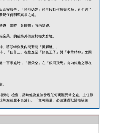
田泰安報告，「怪獸媽媽」於早段動作感覺欠順，直至過了
發現任何明顯異常之處。
擠迫，當時「黃腳鱲」向內斜跑。
福朵朵」的後蹄外側處於極大窘境。
神」將頭轉側及內閃避開「黃腳鱲」。
時，「佳尊三」在推進至「顏色王子」與「中華精神」之間
過一百米處時，「福朵朵」在「銀河飛馬」向內斜跑之際在
處。
（賽事管制）檢查，當時他說並無發現任何明顯異常之處。主任獸
該駒左前腿不良於行。「無可限量」必須通過獸醫檢驗後，