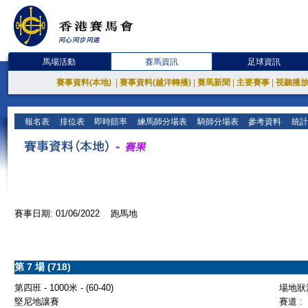
馬場活動
賽馬資訊
足球資訊
賽事資料(本地)
|
賽事資料(越洋轉播)
|
賽馬新聞
|
主要賽事
|
視聽播
報名表
排位表
即時賠率
練馬師分場表
騎師分場表
參考資料
統計
賽事日期: 01/06/2022 跑馬地
第 7 場 (718)
第四班 - 1000米 - (60-40)
場地狀況
堅尼地讓賽
賽道 :