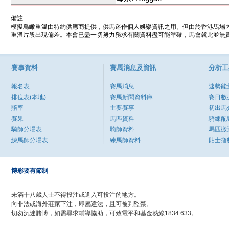
備註
模擬鳥瞰重溫由特約供應商提供，供馬迷作個人娛樂資訊之用。但由於香港馬場
重溫片段出現偏差。本會已盡一切努力務求有關資料盡可能準確，馬會就此並無責
賽事資料
賽馬消息及資訊
分析工
報名表
賽馬消息
速勢能
排位表(本地)
賽馬新聞資料庫
賽日數
賠率
主要賽事
初出馬
賽果
馬匹資料
騎練配
騎師分場表
騎師資料
馬匹搬
練馬師分場表
練馬師資料
貼士指
博彩要有節制
未滿十八歲人士不得投注或進入可投注的地方。
向非法或海外莊家下注，即屬違法，且可被判監禁。
切勿沉迷賭博，如需尋求輔導協助，可致電平和基金熱線1834 633。