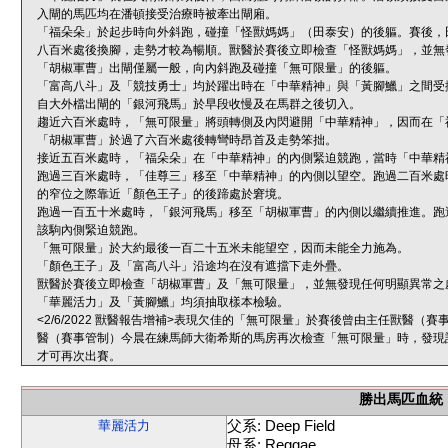
入閘的馬匹均在潘頓接受治療時被牽出閘廂。
「福朵朵」於起步時向外斜跑，碰撞「怪獸媽媽」（田泰安）的後軀。賽後，
八百米處後換腳，走勢才較為暢順。獸醫於賽後立即檢查「怪獸媽媽」，並無
「胡椒軍曹」出閘僅屬一般，向內斜跑及碰撞「無可限量」的後軀。
「富高八斗」及「競技勇士」均於躍出時在「中華精神」與「黃腳鱲」之間受
自大外檔出閘的「銀河飛馬」於早段收慢及在馬群之後切入。
趨近六百米處時，「無可限量」將頭轉側及內閃避開「中華精神」，因而在「
「胡椒軍曹」於過了六百米處後轉彎時昂首及走勢笨拙。
接近五百米處時，「福朵朵」在「中華精神」的內側緊迫競跑，當時「中華精
跑過三百米處時，「佳尊三」移至「中華精神」的內側以望空。跑過二百米處
的窄位之際靠近「顏色王子」的後蹄處於窘境。
跑過一百五十米處時，「銀河飛馬」移至「胡椒軍曹」的內側以繼續推進。跑
該駒內側緊迫競跑。
「無可限量」於大約最後一百二十五米未能望空，因而未能全力施為。
「顏色王子」及「富高八斗」沿途均在沒有遮擋下走外疊。
獸醫於賽後立即檢查「胡椒軍曹」及「無可限量」，並無發現任何明顯異常之
「華麗活力」及「黃腳鱲」均須抽取樣本檢驗。
<2/6/2022 獸醫報告增補>表現欠佳的「無可限量」於賽後曾由主任獸醫
醫（賽事管制）今晨在練馬師大衛希斯的馬房再次檢查「無可限量」時，發現
才可再次出賽。
勝出馬匹血統
父系: Deep Field
華麗活力
母系: Reggae