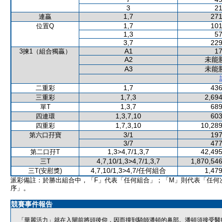
3
21
1,7
271
連贏
1,7
101
位置Q
1,3
57
3,7
229
A1
17
3揀1（組合獨贏）
A2
未能
A3
未能
1,7
436
二重彩
1,7,3
2,694
三重彩
1,3,7
689
單T
1,3,7,10
603
四連環
1,7,3,10
10,289
四重彩
3/1
197
第六口孖寶
3/7
477
1,3>4,7/1,3,7
42,495
第二口孖T
4,7,10/1,3>4,7/1,3,7
1,870,546
三T
4,7,10/1,3>4,7/任何組合
1,479
三T(安慰獎)
派彩備註：於勝出組合中，「F」代表「任何組合」；「M」則代表「任何
序」。
競賽事件報告
「華麗活力」就在入閘前將頭後仰，因而撞到騎師潘頓的鼻部。潘頓須接受醫