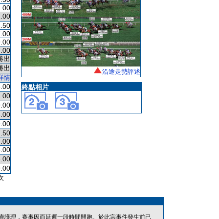
.00
.00
.50
.00
.00
.00
勝出
勝出
沿途走勢評述
詳情
.00
終點相片
.00
.00
.00
.00
.50
.00
.00
.00
.00
次
療護理，賽事因而延遲一段時間開跑。於此宗事件發生前已