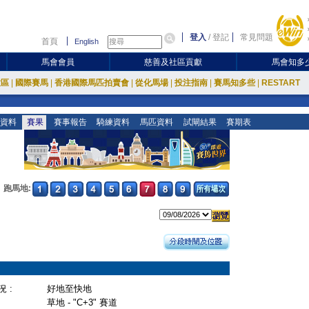
登入
/
登記
常見問題
首頁
English
馬會會員
慈善及社區貢獻
馬會知多
放區
|
國際賽馬
|
香港國際馬匹拍賣會
|
從化馬場
|
投注指南
|
賽馬知多些
|
RESTART
資料
賽果
賽事報告
騎練資料
馬匹資料
試閘結果
賽期表
跑馬地:
 :
好地至快地
草地 - "C+3" 賽道