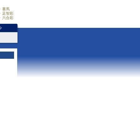
賽馬
足智彩
六合彩
少