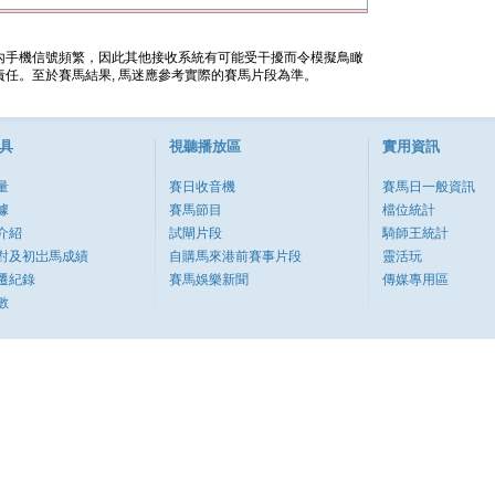
內手機信號頻繁，因此其他接收系統有可能受干擾而令模擬鳥瞰
任。至於賽馬結果, 馬迷應參考實際的賽馬片段為準。
具
視聽播放區
實用資訊
量
賽日收音機
賽馬日一般資訊
據
賽馬節目
檔位統計
介紹
試閘片段
騎師王統計
對及初岀馬成績
自購馬來港前賽事片段
靈活玩
遷紀錄
賽馬娛樂新聞
傳媒專用區
數