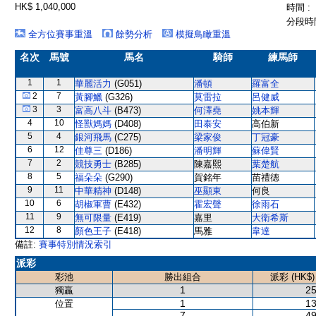
HK$ 1,040,000
時間 :
分段時間
全方位賽事重溫
餘勢分析
模擬鳥瞰重溫
名次
馬號
馬名
騎師
練馬師
1
1
華麗活力
(G051)
潘頓
羅富全
2
7
黃腳鱲
(G326)
莫雷拉
呂健威
3
3
富高八斗
(B473)
何澤堯
姚本輝
4
10
怪獸媽媽
(D408)
田泰安
高伯新
5
4
銀河飛馬
(C275)
梁家俊
丁冠豪
6
12
佳尊三
(D186)
潘明輝
蘇偉賢
7
2
競技勇士
(B285)
陳嘉熙
葉楚航
8
5
福朵朵
(G290)
賀銘年
苗禮德
9
11
中華精神
(D148)
巫顯東
何良
10
6
胡椒軍曹
(E432)
霍宏聲
徐雨石
11
9
無可限量
(E419)
嘉里
大衛希斯
12
8
顏色王子
(E418)
馬雅
韋達
備註:
賽事特別情況索引
派彩
彩池
勝出組合
派彩 (HK$)
1
25
獨贏
1
13
位置
7
49