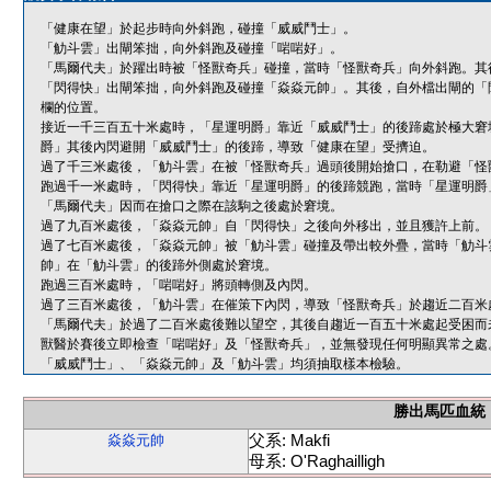
「健康在望」於起步時向外斜跑，碰撞「威威鬥士」。
「觔斗雲」出閘笨拙，向外斜跑及碰撞「啱啱好」。
「馬爾代夫」於躍出時被「怪獸奇兵」碰撞，當時「怪獸奇兵」向外斜跑。其
「閃得快」出閘笨拙，向外斜跑及碰撞「焱焱元帥」。其後，自外檔出閘的「
欄的位置。
接近一千三百五十米處時，「星運明爵」靠近「威威鬥士」的後蹄處於極大窘
爵」其後內閃避開「威威鬥士」的後蹄，導致「健康在望」受擠迫。
過了千三米處後，「觔斗雲」在被「怪獸奇兵」過頭後開始搶口，在勒避「怪
跑過千一米處時，「閃得快」靠近「星運明爵」的後蹄競跑，當時「星運明爵
「馬爾代夫」因而在搶口之際在該駒之後處於窘境。
過了九百米處後，「焱焱元帥」自「閃得快」之後向外移出，並且獲許上前。
過了七百米處後，「焱焱元帥」被「觔斗雲」碰撞及帶出較外疊，當時「觔斗
帥」在「觔斗雲」的後蹄外側處於窘境。
跑過三百米處時，「啱啱好」將頭轉側及內閃。
過了三百米處後，「觔斗雲」在催策下內閃，導致「怪獸奇兵」於趨近二百米
「馬爾代夫」於過了二百米處後難以望空，其後自趨近一百五十米處起受困而
獸醫於賽後立即檢查「啱啱好」及「怪獸奇兵」，並無發現任何明顯異常之處
「威威鬥士」、「焱焱元帥」及「觔斗雲」均須抽取樣本檢驗。
勝出馬匹血統
父系: Makfi
焱焱元帥
母系: O'Raghailligh