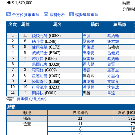
HK$ 1,570,000
時間 :
分段時間
全方位賽事重溫
餘勢分析
模擬鳥瞰重溫
名次
馬號
馬名
騎師
練馬師
1
11
焱焱元帥
(G053)
巴度
蔡約翰
2
8
觔斗雲
(E249)
梁家俊
姚本輝
3
5
健康在望
(C172)
周俊樂
苗禮德
4
9
威威鬥士
(E347)
田泰安
呂健威
5
2
跨渡口
(G068)
莫雷拉
蔡約翰
6
1
馬爾代夫
(D329)
霍宏聲
賀賢
7
3
啱啱好
(G009)
潘頓
羅富全
8
6
星運明爵
(C431)
陳嘉熙
方嘉柏
9
4
怪獸奇兵
(E369)
班德禮
文家良
10
10
行雲流水
(D233)
潘明輝
沈集成
11
7
閃得快
(D061)
馬雅
韋達
備註:
賽事特別情況索引
派彩
彩池
勝出組合
派彩 (HK$
11
372
獨贏
11
77
位置
8
18
5
31