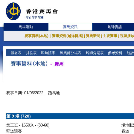
馬場活動
賽馬資訊
足球資訊
賽事資料(本地)
|
賽事資料(越洋轉播)
|
賽馬新聞
|
主要賽事
|
視聽播
報名表
排位表
即時賠率
練馬師分場表
騎師分場表
參考資料
統計
賽事日期: 01/06/2022 跑馬地
第 9 場 (720)
第三班 - 1650米 - (80-60)
場地狀況
堅道讓賽
賽道 :