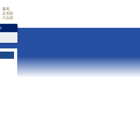
賽馬
足智彩
六合彩
少