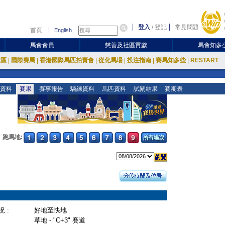
登入
/
登記
常見問題
首頁
English
馬會會員
慈善及社區貢獻
馬會知多
放區
|
國際賽馬
|
香港國際馬匹拍賣會
|
從化馬場
|
投注指南
|
賽馬知多些
|
RESTART
資料
賽果
賽事報告
騎練資料
馬匹資料
試閘結果
賽期表
跑馬地:
 :
好地至快地
草地 - "C+3" 賽道