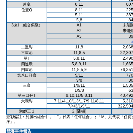
8,11
807
連贏
8,11
225
位置Q
5,11
387
5,8
84
A1
未能
3揀1（組合獨贏）
A2
未能
A3
39
11,8
2,668
二重彩
11,8,5
22,307
三重彩
5,8,11
2,490
單T
5,8,9,11
1,665
四連環
11,8,5,9
76,351
四重彩
9/11
770
第八口孖寶
9/8
30
1/9/11
1,535
三寶
1/9/8
63
9,10,11/5,8,11
43,492
第三口孖T
7,11/4,10/1,3/1,7/9,11/8,11
5,310
六環彩
7/4/3/1/9/11
322,594
2 [潘頓]
騎師王 1
派彩備註：於勝出組合中，「F」代表「任何組合」；「M」則代表「任何
序」。
競賽事件報告