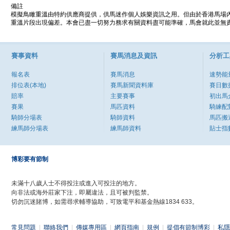
備註
模擬鳥瞰重溫由特約供應商提供，供馬迷作個人娛樂資訊之用。但由於香港馬場
重溫片段出現偏差。本會已盡一切努力務求有關資料盡可能準確，馬會就此並無責
賽事資料
賽馬消息及資訊
分析工
報名表
賽馬消息
速勢能
排位表(本地)
賽馬新聞資料庫
賽日數
賠率
主要賽事
初出馬
賽果
馬匹資料
騎練配
騎師分場表
騎師資料
馬匹搬
練馬師分場表
練馬師資料
貼士指
博彩要有節制
未滿十八歲人士不得投注或進入可投注的地方。
向非法或海外莊家下注，即屬違法，且可被判監禁。
切勿沉迷賭博，如需尋求輔導協助，可致電平和基金熱線1834 633。
常見問題
|
聯絡我們
|
傳媒專用區
|
網頁指南
|
規例
|
提倡有節制博彩
|
私隱