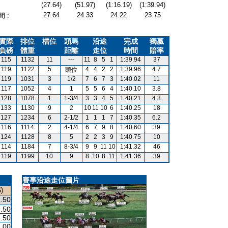
(27.64)
(51.97)
(1:16.19)
(1:39.94)
27.64
24.33
24.22
23.75
 :
實際
排位
檔位
頭馬
沿途
完成
獨贏
負磅
體重
距離
走位
時間
賠率
115
1132
11
---
11
8
5
1
1:39.94
37
119
1122
5
4
4
2
2
1:39.96
4.7
頭位
119
1031
3
1/2
7
6
7
3
1:40.02
11
117
1052
4
1
5
5
6
4
1:40.10
3.8
128
1078
1
1-3/4
3
3
4
5
1:40.21
4.3
133
1130
9
2
10
11
10
6
1:40.25
18
127
1234
6
2-1/2
1
1
1
7
1:40.35
6.2
116
1114
2
4-1/4
6
7
9
8
1:40.60
39
124
1128
8
5
2
2
3
9
1:40.75
10
114
1184
7
8-3/4
9
9
11
10
1:41.32
46
119
1199
10
9
8
10
8
11
1:41.36
39
賽事沿途走位圖片
)
.50
.50
.50
.00