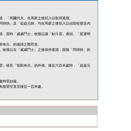
後，「馬爾代夫」在馬群之後切入以取得遮擋。
閃得快」及「焱焱元帥」均在馬群之後切入以佔取較接近內
境，當時「威威鬥士」收慢以讓「觔斗雲」過頭。「星運明
獸奇兵」的後蹄之際昂首。
」收慢以在「威威鬥士」之後保持遮擋，跟隨「閃得快」的
雲」移至「怪獸奇兵」的外側。接近六百米處時，「焱焱元
處時受妨礙。
未能望空直至接近一百米處。
。