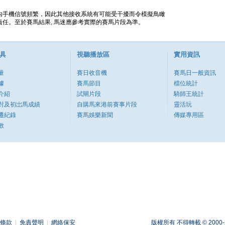
內手機信號頻繁，因此其他接收系統有可能受干擾而令模擬鳥瞰
任。至於賽馬結果, 馬迷應參考實際的賽馬片段為準。
具
視聽播放區
實用資訊
量
賽日收音機
賽馬日一般資訊
據
賽馬節目
檔位統計
介紹
試閘片段
騎師王統計
對及初岀馬成績
自購馬來港前賽事片段
靈活玩
遷紀錄
賽馬娛樂新聞
傳媒專用區
數
條款
|
免責聲明
|
網絡保安
版權所有 不得轉載 © 2000