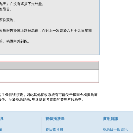
九天」在沒有遮擋下走外疊。
際昂首。
窄位競跑。
次獲報告於陣上跌掉馬鞭，而對上一次是於六月十九日星期
茶」稍微向外斜跑。
內手機信號頻繁，因此其他接收系統有可能受干擾而令模擬鳥瞰
任。至於賽馬結果, 馬迷應參考實際的賽馬片段為準。
具
視聽播放區
實用資訊
量
賽日收音機
賽馬日一般資訊