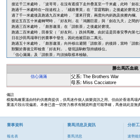
接近千三米處時，「波哥哥」在沒有遮擋下走外疊直至一千米處，此時「劍在
跑過千一米處時在一段途程上，「綫路菁英」在「雷霆戰駒」之後處於窘境之
過了千一米處後及跑過九百米處時，「運來孖寶」兩度向內斜跑及挨擦內欄。
接近五百五十米處轉彎時，「好友利」在「鴻圖巨星」與「劍在九天」之間的
跑過三百米處時，「彪形遨漢」在「請飲茶」之後處於窘境。
跑過二百米處時，田泰安（「好友利」）跌掉馬鞭。由於這是田泰安季內第七
日在沙田馬場舉行的賽事中發生，因此他被罰款二萬元。
跑過五十米處時，「彪形遨漢」向外移出避開「請飲茶」的後蹄，當時「請飲
獸醫於賽後立即檢查「好友利」，發現該駒軟顎持續移位。
「信心滿滿」及「請飲茶」均須抽取樣本檢驗。
勝出馬匹血統
父系: The Brothers War
信心滿滿
母系: Miss Cacciatore
備註
模擬鳥瞰重溫由特約供應商提供，供馬迷作個人娛樂資訊之用。但由於香港馬場
重溫片段出現偏差。本會已盡一切努力務求有關資料盡可能準確，馬會就此並無責
賽事資料
賽馬消息及資訊
分析工
報名表
賽馬消息
速勢能