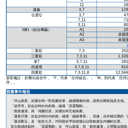
11
26
3,7
129
連贏
3,7
47
位置Q
7,11
71
3,11
80
A1
25
3揀1（組合獨贏）
A2
未能
A3
未能
7,3
252
二重彩
7,3,11
1,326
三重彩
3,7,11
281
單T
3,7,8,11
810
四連環
7,3,11,8
12,566
四重彩
派彩備註：於勝出組合中，「F」代表「任何組合」；「M」則代表「任何
序」。
競賽事件報告
「坪山新星」於躍出時一對前腳並舉，碰撞閘廂內側，因而出閘笨拙及失地。
「波哥哥」於起步時向內斜跑，碰撞「雷霆戰駒」。
「彪形遨漢」與「鴻圖巨星」於躍出時互相挨擦。
「運來孖寶」於起步時向內斜跑，碰撞「綫路菁英」。其後，自外檔出閘的「
「蓮花剛玉」及「劍在九天」均同樣於早段收慢以佔取較接近內欄的位置。
首次跑過終點時，「雷霆戰駒」在「坪山新星」與「彪形遨漢」之間緊迫競跑