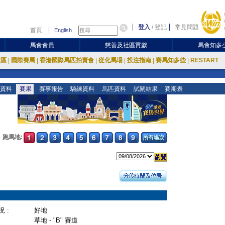
登入
/
登記
常見問題
首頁
English
馬會會員
慈善及社區貢獻
馬會知多
放區
|
國際賽馬
|
香港國際馬匹拍賣會
|
從化馬場
|
投注指南
|
賽馬知多些
|
RESTART
資料
賽果
賽事報告
騎練資料
馬匹資料
試閘結果
賽期表
跑馬地:
 :
好地
草地 - "B" 賽道