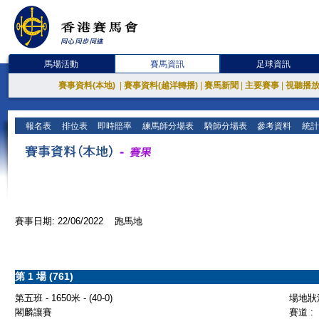
馬場活動
賽馬資訊
足球資訊
賽事資料(本地)
|
賽事資料(越洋轉播)
|
賽馬新聞
|
主要賽事
|
視聽播
報名表
排位表
即時賠率
練馬師分場表
騎師分場表
參考資料
統計
賽事日期: 22/06/2022 跑馬地
第 1 場 (761)
第五班 - 1650米 - (40-0)
場地狀況
閣麟讓賽
賽道 :