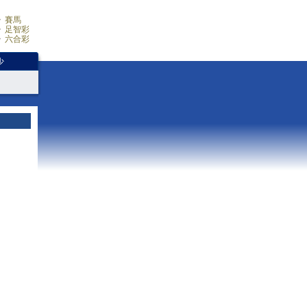
賽馬
足智彩
六合彩
少