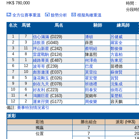
HK$ 780,000
時間 :
分段時間
全方位賽事重溫
餘勢分析
模擬鳥瞰重溫
名次
馬號
馬名
騎師
練馬師
1
7
信心滿滿
(D229)
潘頓
呂健威
2
3
請飲茶
(G040)
薛恩
羅富全
3
11
坪山新星
(C242)
蔡明紹
鄭俊偉
4
8
雷霆戰駒
(D124)
陳嘉熙
方嘉柏
5
1
綫路菁英
(E487)
何澤堯
告東尼
6
12
波哥哥
(E239)
巴度
苗禮德
7
10
彪形遨漢
(E037)
莫雷拉
蘇偉賢
8
5
蓮花剛玉
(E026)
霍宏聲
賀賢
9
9
劍在九天
(E078)
班德禮
沈集成
10
6
好友利
(C223)
田泰安
徐雨石
11
4
鴻圖巨星
(C163)
賀銘年
葉楚航
12
2
運來孖寶
(G177)
周俊樂
容天鵬
備註:
賽事特別情況索引
派彩
彩池
勝出組合
派彩 (HK$)
7
47
獨贏
7
20
位置
3
18