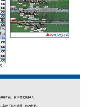
.50
.00
.00
.00
.50
.00
勝出
勝出
沿途走勢評述
詳情
.00
.00
.00
.00
.00
次
綫路菁英」在馬群之後切入。
，當時「彪形遨漢」向內斜跑。