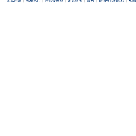
常見問題
|
聯絡我們
|
傳媒專用區
|
網頁指南
|
規例
|
提倡有節制博彩
|
私隱