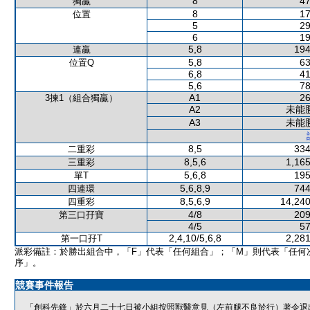
8
47
獨贏
8
17
位置
5
29
6
19
5,8
194
連贏
5,8
63
位置Q
6,8
41
5,6
78
A1
26
3揀1（組合獨贏）
A2
未能
A3
未能
8,5
334
二重彩
8,5,6
1,165
三重彩
5,6,8
195
單T
5,6,8,9
744
四連環
8,5,6,9
14,240
四重彩
4/8
209
第三口孖寶
4/5
57
2,4,10/5,6,8
2,281
第一口孖T
派彩備註：於勝出組合中，「F」代表「任何組合」；「M」則代表「任何
序」。
競賽事件報告
「創科先鋒」於六月二十七日被小組按照獸醫意見（左前腿不良於行）著令退