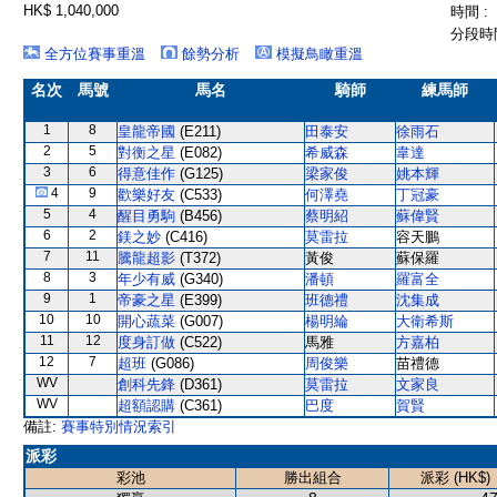
HK$ 1,040,000
時間 :
分段時間
全方位賽事重溫
餘勢分析
模擬鳥瞰重溫
名次
馬號
馬名
騎師
練馬師
1
8
皇龍帝國
(E211)
田泰安
徐雨石
2
5
對衡之星
(E082)
希威森
韋達
3
6
得意佳作
(G125)
梁家俊
姚本輝
4
9
歡樂好友
(C533)
何澤堯
丁冠豪
5
4
醒目勇駒
(B456)
蔡明紹
蘇偉賢
6
2
鎂之妙
(C416)
莫雷拉
容天鵬
7
11
騰龍超影
(T372)
黃俊
蘇保羅
8
3
年少有威
(G340)
潘頓
羅富全
9
1
帝豪之星
(E399)
班德禮
沈集成
10
10
開心蔬菜
(G007)
楊明綸
大衛希斯
11
12
度身訂做
(C522)
馬雅
方嘉柏
12
7
超班
(G086)
周俊樂
苗禮德
WV
創科先鋒
(D361)
莫雷拉
文家良
WV
超額認購
(C361)
巴度
賀賢
備註:
賽事特別情況索引
派彩
彩池
勝出組合
派彩 (HK$)