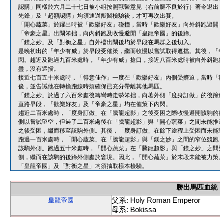
認購」同樣於六月二十七日被小組按照獸醫意見（右前腿不良於行）著令退出
先鋒」及「超額認購」均須通過獸醫檢驗後，才可再次出賽。
「開心蔬菜」於躍出時被「歡樂好友」碰撞，當時「歡樂好友」向外斜跑避開
「帝豪之星」出閘笨拙，向內斜跑及收慢避開「皇龍帝國」的後蹄。
「鎂之妙」及「對衡之星」自外檔出閘後均於早段在馬群之後切入。
是晚初出的「年少有威」於早段受催策，繼而收慢以嘗試取得遮擋。其後，「
閃。趨近及跑過九百米處時，「年少有威」搶口，接近八百米處時被向外斜跑
疊，沒有遮擋。
接近七百五十米處時，「得意佳作」一度在「歡樂好友」內側受擠迫，當時「
俊，並告誡他在轉換跑線時須確保已充分帶離其他馬匹。
「鎂之妙」於過了六百米處後轉彎時走勢笨拙，向著外側「度身訂做」的後蹄
直路早段，「歡樂好友」及「帝豪之星」均在催策下內閃。
趨近二百米處時，「度身訂做」在「騰龍超影」之後受困之際收慢避開該駒的
側以嘗試望空，但過了二百米處後在「騰龍超影」與「開心蔬菜」之間未能推
之後受困，繼而移至該駒外側。其後，「度身訂做」在餘下途程上受困而未能
跑過一百米處時，「開心蔬菜」在「騰龍超影」與「鎂之妙」之間的窄位競跑
該駒外側。跑過五十米處時，「開心蔬菜」在「騰龍超影」與「鎂之妙」之間
側，繼而在該駒的後蹄外側處於窘境。因此，「開心蔬菜」於末段未能被力策
「皇龍帝國」及「對衡之星」均須抽取樣本檢驗。
勝出馬匹血統
父系: Holy Roman Emperor
皇龍帝國
母系: Bokissa