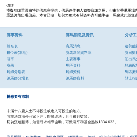
備註
模擬鳥瞰重溫由特約供應商提供，供馬迷作個人娛樂資訊之用。但由於香港馬場
重溫片段出現偏差。本會已盡一切努力務求有關資料盡可能準確，馬會就此並無責
賽事資料
賽馬消息及資訊
分析工
報名表
賽馬消息
速勢能
排位表(本地)
賽馬新聞資料庫
賽日數
賠率
主要賽事
初出馬
賽果
馬匹資料
騎練配
騎師分場表
騎師資料
馬匹搬
練馬師分場表
練馬師資料
貼士指
博彩要有節制
未滿十八歲人士不得投注或進入可投注的地方。
向非法或海外莊家下注，即屬違法，且可被判監禁。
切勿沉迷賭博，如需尋求輔導協助，可致電平和基金熱線1834 633。