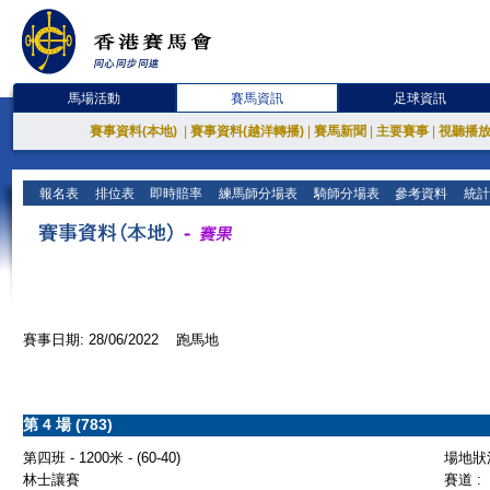
馬場活動
賽馬資訊
足球資訊
賽事資料(本地)
|
賽事資料(越洋轉播)
|
賽馬新聞
|
主要賽事
|
視聽播
報名表
排位表
即時賠率
練馬師分場表
騎師分場表
參考資料
統計
賽事日期: 28/06/2022 跑馬地
第 4 場 (783)
第四班 - 1200米 - (60-40)
場地狀況
林士讓賽
賽道 :