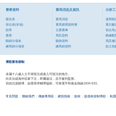
賽事資料
賽馬消息及資訊
分析工
報名表
賽馬消息
速勢能
排位表(本地)
賽馬新聞資料庫
賽日數
賠率
主要賽事
初出馬
賽果
馬匹資料
騎練配
騎師分場表
騎師資料
馬匹搬
練馬師分場表
練馬師資料
貼士指
博彩要有節制
未滿十八歲人士不得投注或進入可投注的地方。
向非法或海外莊家下注，即屬違法，且可被判監禁。
切勿沉迷賭博，如需尋求輔導協助，可致電平和基金熱線1834 633。
常見問題
|
聯絡我們
|
傳媒專用區
|
網頁指南
|
規例
|
提倡有節制博彩
|
私隱