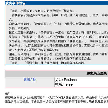
競賽事件報告
「識贏」出閘笨拙，急促向內斜跑及碰撞「摯多福」。
「祥勝霸駒」於起步時向外斜跑，阻礙「虹鴻」及「勝利同盟」。其後，自外
入。
趨近九百米處時，「帝豪寶寶」在「虹鴻」的後蹄內側緊迫競跑。跑過九百米
多福」帶向外跑。
接近七百五十米處時，「帝豪寶寶」一度在「戰鬥英雄」與「勝利同盟」之間
巫顯東（「摯多福」）承認一項不小心策騎〔賽事規例第100(1)條〕，事
向外斜跑，導致該駒受阻礙及被帶向外跑壓向「勝利同盟」，「勝利同盟」因
失去平衡。小組判罰巫顯東由七月十三日星期三開始停賽，直至七月十七日星
時，小組考慮了巫顯東的良好策騎紀錄。
跑過三百米處時，「勝利同盟」在「虹鴻」的後蹄外側緊迫競跑，當時「虹鴻
獸醫於賽後立即檢查「自然輝煌」，並無發現任何明顯異常之處。
「識贏」、「電源之駒」及「綠色有料」均須抽取樣本檢驗。
勝出馬匹血統
父系: Equiano
電源之駒
母系: Terse
備註
模擬鳥瞰重溫由特約供應商提供，供馬迷作個人娛樂資訊之用。但由於香港馬場
重溫片段出現偏差。本會已盡一切努力務求有關資料盡可能準確，馬會就此並無責