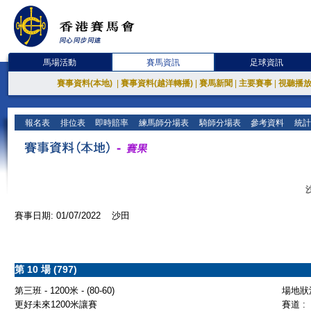
馬場活動
賽馬資訊
足球資訊
賽事資料(本地)
|
賽事資料(越洋轉播)
|
賽馬新聞
|
主要賽事
|
視聽播
報名表
排位表
即時賠率
練馬師分場表
騎師分場表
參考資料
統計
賽事日期: 01/07/2022 沙田
第 10 場 (797)
第三班 - 1200米 - (80-60)
場地狀況
更好未來1200米讓賽
賽道 :