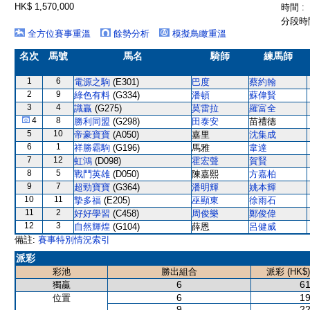
HK$ 1,570,000
時間 :
分段時間
全方位賽事重溫
餘勢分析
模擬鳥瞰重溫
名次
馬號
馬名
騎師
練馬師
1
6
電源之駒
(E301)
巴度
蔡約翰
2
9
綠色有料
(G334)
潘頓
蘇偉賢
3
4
識贏
(G275)
莫雷拉
羅富全
4
8
勝利同盟
(G298)
田泰安
苗禮德
5
10
帝豪寶寶
(A050)
嘉里
沈集成
6
1
祥勝霸駒
(G196)
馬雅
韋達
7
12
虹鴻
(D098)
霍宏聲
賀賢
8
5
戰鬥英雄
(D050)
陳嘉熙
方嘉柏
9
7
超勁寶寶
(G364)
潘明輝
姚本輝
10
11
摯多福
(E205)
巫顯東
徐雨石
11
2
好好學習
(C458)
周俊樂
鄭俊偉
12
3
自然輝煌
(G104)
薛恩
呂健威
備註:
賽事特別情況索引
派彩
彩池
勝出組合
派彩 (HK$)
6
61
獨贏
6
19
位置
9
22