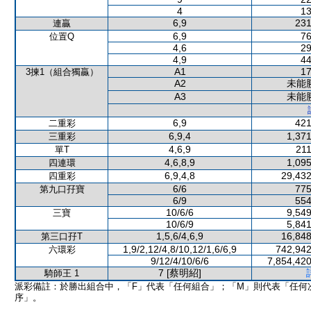
4
13
6,9
231
連贏
6,9
76
位置Q
4,6
29
4,9
44
A1
17
3揀1（組合獨贏）
A2
未能
A3
未能
6,9
421
二重彩
6,9,4
1,371
三重彩
4,6,9
211
單T
4,6,8,9
1,095
四連環
6,9,4,8
29,432
四重彩
6/6
775
第九口孖寶
6/9
554
10/6/6
9,549
三寶
10/6/9
5,841
1,5,6/4,6,9
16,848
第三口孖T
1,9/2,12/4,8/10,12/1,6/6,9
742,942
六環彩
9/12/4/10/6/6
7,854,420
7 [蔡明紹]
騎師王 1
派彩備註：於勝出組合中，「F」代表「任何組合」；「M」則代表「任何
序」。