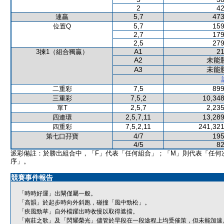
2
42
5,7
473
連贏
5,7
159
位置Q
2,7
179
2,5
279
A1
21
3揀1（組合獨贏）
A2
未能
A3
未能
7,5
899
二重彩
7,5,2
10,348
三重彩
2,5,7
2,235
單T
2,5,7,11
13,289
四連環
7,5,2,11
241,321
四重彩
4/7
195
第七口孖寶
4/5
82
派彩備註：於勝出組合中，「F」代表「任何組合」；「M」則代表「任何
序」。
競賽事件報告
「時時好運」出閘僅屬一般。
「高韻」於起步時向外斜跑，碰撞「風中勁松」。
「疾風勁草」自外檔躍出時收慢以取得遮擋。
「南莊之歌」及「閃耀榮光」儘管於早段在一段途程上均受催策，但未能加速