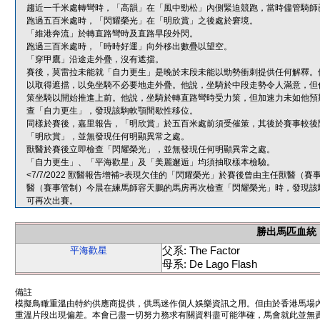
趨近一千米處轉彎時，「高韻」在「風中勁松」內側緊迫競跑，當時儘管騎師
跑過五百米處時，「閃耀榮光」在「明欣賞」之後處於窘境。
「維港奔流」於轉直路彎時及直路早段外閃。
跑過三百米處時，「時時好運」向外移出數疊以望空。
「穿甲鷹」沿途走外疊，沒有遮擋。
賽後，莫雷拉未能就「自力更生」是晚於末段未能以勁勢衝刺提供任何解釋。
以取得遮擋，以免坐騎不必要地走外疊。他說，坐騎於中段走勢令人滿意，但
策坐騎以開始推進上前。他說，坐騎於轉直路彎時受力策，但加速力未如他預
查「自力更生」，發現該駒軟顎間歇性移位。
同樣於賽後，嘉里報告，「明欣賞」於五百米處前須受催策，其後於賽事較後
「明欣賞」，並無發現任何明顯異常之處。
獸醫於賽後立即檢查「閃耀榮光」，並無發現任何明顯異常之處。
「自力更生」、「平海歡星」及「美麗邂逅」均須抽取樣本檢驗。
<7/7/2022 獸醫報告增補>表現欠佳的「閃耀榮光」於賽後曾由主任獸醫
醫（賽事管制）今晨在練馬師容天鵬的馬房再次檢查「閃耀榮光」時，發現該
可再次出賽。
勝出馬匹血統
父系: The Factor
平海歡星
母系: De Lago Flash
備註
模擬鳥瞰重溫由特約供應商提供，供馬迷作個人娛樂資訊之用。但由於香港馬場
重溫片段出現偏差。本會已盡一切努力務求有關資料盡可能準確，馬會就此並無責