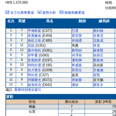
HK$ 1,570,000
時間 :
分段時間
全方位賽事重溫
餘勢分析
模擬鳥瞰重溫
名次
馬號
馬名
騎師
練馬師
1
7
平海歡星
(C377)
巴度
蔡約翰
2
5
美麗邂逅
(E459)
霍宏聲
告東尼
3
2
南莊之歌
(C480)
班德禮
沈集成
4
11
高韻
(G351)
馬雅
韋達
5
12
風中勁松
(G081)
蔡明紹
蘇偉賢
6
3
穿甲鷹
(G093)
何澤堯
徐雨石
7
8
疾風勁草
(D197)
潘明輝
鄭俊偉
8
10
時時好運
(E195)
希威森
高伯新
9
4
自力更生
(G209)
莫雷拉
呂健威
10
6
明欣賞
(C327)
嘉里
賀賢
11
9
閃耀榮光
(B372)
周俊樂
容天鵬
12
1
維港奔流
(D042)
潘頓
羅富全
備註:
賽事特別情況索引
派彩
彩池
勝出組合
派彩 (HK$)
7
70
獨贏
7
26
位置
5
38