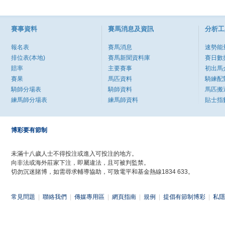
賽事資料
賽馬消息及資訊
分析工
報名表
賽馬消息
速勢能
排位表(本地)
賽馬新聞資料庫
賽日數
賠率
主要賽事
初出馬
賽果
馬匹資料
騎練配
騎師分場表
騎師資料
馬匹搬
練馬師分場表
練馬師資料
貼士指
博彩要有節制
未滿十八歲人士不得投注或進入可投注的地方。
向非法或海外莊家下注，即屬違法，且可被判監禁。
切勿沉迷賭博，如需尋求輔導協助，可致電平和基金熱線1834 633。
常見問題
|
聯絡我們
|
傳媒專用區
|
網頁指南
|
規例
|
提倡有節制博彩
|
私隱