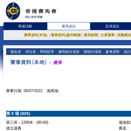
馬場活動
賽馬資訊
足球資訊
賽事資料(本地)
|
賽事資料(越洋轉播)
|
賽馬新聞
|
主要賽事
|
視聽播
報名表
排位表
即時賠率
練馬師分場表
騎師分場表
參考資料
統計
賽事日期: 06/07/2022 跑馬地
第 8 場 (805)
第三班 - 1200米 - (80-60)
場地狀況
德立讓賽
賽道 :