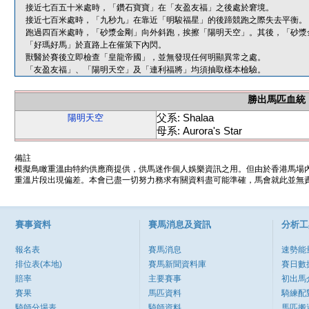
接近七百五十米處時，「鑽石寶寶」在「友盈友福」之後處於窘境。
接近七百米處時，「九秒九」在靠近「明駿福星」的後蹄競跑之際失去平衡。
跑過四百米處時，「砂漿金剛」向外斜跑，挨擦「陽明天空」。其後，「砂漿
「好瑪好馬」於直路上在催策下內閃。
獸醫於賽後立即檢查「皇龍帝國」，並無發現任何明顯異常之處。
「友盈友福」、「陽明天空」及「連利福將」均須抽取樣本檢驗。
勝出馬匹血統
父系: Shalaa
陽明天空
母系: Aurora's Star
備註
模擬鳥瞰重溫由特約供應商提供，供馬迷作個人娛樂資訊之用。但由於香港馬場
重溫片段出現偏差。本會已盡一切努力務求有關資料盡可能準確，馬會就此並無責
賽事資料
賽馬消息及資訊
分析工
報名表
賽馬消息
速勢能
排位表(本地)
賽馬新聞資料庫
賽日數
賠率
主要賽事
初出馬
賽果
馬匹資料
騎練配
騎師分場表
騎師資料
馬匹搬