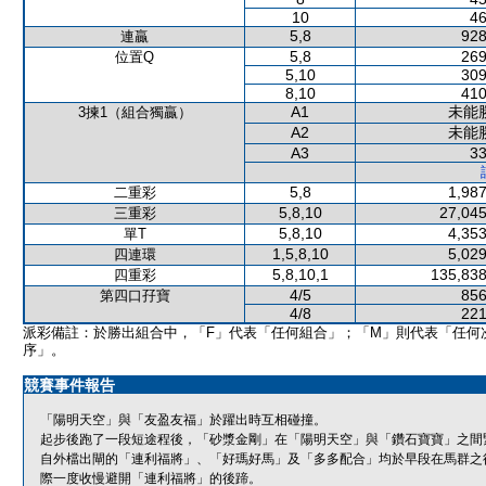
10
46
5,8
928
連贏
5,8
269
位置Q
5,10
309
8,10
410
A1
未能
3揀1（組合獨贏）
A2
未能
A3
33
5,8
1,987
二重彩
5,8,10
27,045
三重彩
5,8,10
4,353
單T
1,5,8,10
5,029
四連環
5,8,10,1
135,838
四重彩
4/5
856
第四口孖寶
4/8
221
派彩備註：於勝出組合中，「F」代表「任何組合」；「M」則代表「任何
序」。
競賽事件報告
「陽明天空」與「友盈友福」於躍出時互相碰撞。
起步後跑了一段短途程後，「砂漿金剛」在「陽明天空」與「鑽石寶寶」之間
自外檔出閘的「連利福將」、「好瑪好馬」及「多多配合」均於早段在馬群之
際一度收慢避開「連利福將」的後蹄。