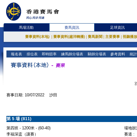
馬場活動
賽馬資訊
足球資訊
賽事資料(本地)
|
賽事資料(越洋轉播)
|
賽馬新聞
|
主要賽事
|
視聽播
報名表
排位表
即時賠率
練馬師分場表
騎師分場表
參考資料
統計
賽事日期: 10/07/2022 沙田
第 5 場 (811)
第四班 - 1200米 - (60-40)
場地狀況
李福深盃（讓賽）
賽道 :