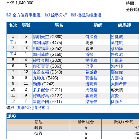
HK$ 1,040,000
時間 :
分段時間
全方位賽事重溫
餘勢分析
模擬鳥瞰重溫
名次
馬號
馬名
騎師
練馬師
1
5
陽明天空
(G360)
何澤堯
呂健威
2
8
連利福將
(B475)
馬雅
葉楚航
3
10
明駿福星
(G252)
嘉里
蔡約翰
4
1
加州威勝
(G160)
潘頓
告東尼
5
4
砂漿金剛
(G328)
楊明綸
丁冠豪
6
3
鑽石寶寶
(G063)
巴度
姚本輝
7
12
友盈友福
(D343)
希威森
鄭俊偉
8
6
九秒九
(E495)
莫雷拉
方嘉柏
9
11
勁弗
(G242)
潘明輝
大衛希斯
10
2
多多配合
(G211)
周俊樂
容天鵬
11
9
好瑪好馬
(G127)
霍宏聲
賀賢
12
7
皇龍帝國
(E211)
梁家俊
徐雨石
備註:
賽事特別情況索引
派彩
彩池
勝出組合
派彩 (HK$)
5
97
獨贏
5
30
位置
8
45