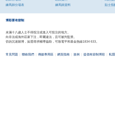
練馬師分場表
練馬師資料
貼士指
博彩要有節制
未滿十八歲人士不得投注或進入可投注的地方。
向非法或海外莊家下注，即屬違法，且可被判監禁。
切勿沉迷賭博，如需尋求輔導協助，可致電平和基金熱線1834 633。
常見問題
|
聯絡我們
|
傳媒專用區
|
網頁指南
|
規例
|
提倡有節制博彩
|
私隱