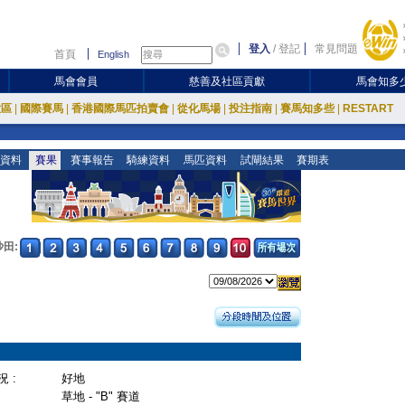
登入
/
登記
常見問題
首頁
English
馬會會員
慈善及社區貢獻
馬會知多
放區
|
國際賽馬
|
香港國際馬匹拍賣會
|
從化馬場
|
投注指南
|
賽馬知多些
|
RESTART
資料
賽果
賽事報告
騎練資料
馬匹資料
試閘結果
賽期表
沙田:
 :
好地
草地 - "B" 賽道