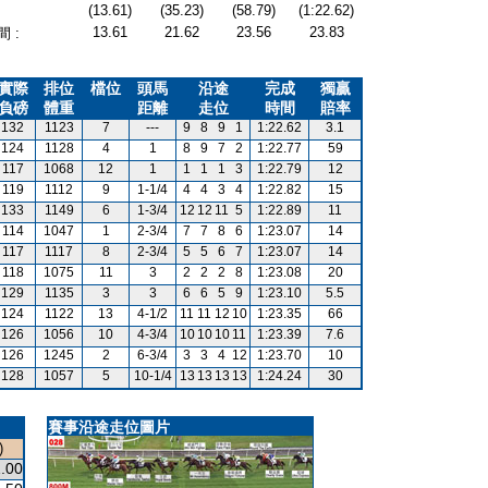
(13.61)
(35.23)
(58.79)
(1:22.62)
13.61
21.62
23.56
23.83
 :
實際
排位
檔位
頭馬
沿途
完成
獨贏
負磅
體重
距離
走位
時間
賠率
132
1123
7
---
9
8
9
1
1:22.62
3.1
124
1128
4
1
8
9
7
2
1:22.77
59
117
1068
12
1
1
1
1
3
1:22.79
12
119
1112
9
1-1/4
4
4
3
4
1:22.82
15
133
1149
6
1-3/4
12
12
11
5
1:22.89
11
114
1047
1
2-3/4
7
7
8
6
1:23.07
14
117
1117
8
2-3/4
5
5
6
7
1:23.07
14
118
1075
11
3
2
2
2
8
1:23.08
20
129
1135
3
3
6
6
5
9
1:23.10
5.5
124
1122
13
4-1/2
11
11
12
10
1:23.35
66
126
1056
10
4-3/4
10
10
10
11
1:23.39
7.6
126
1245
2
6-3/4
3
3
4
12
1:23.70
10
128
1057
5
10-1/4
13
13
13
13
1:24.24
30
賽事沿途走位圖片
)
.00