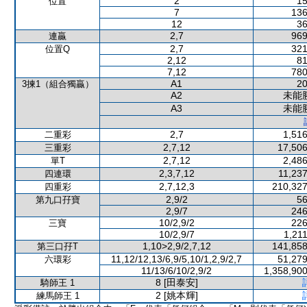
2
15
位置
7
136
12
36
2,7
969
連贏
2,7
321
位置Q
2,12
81
7,12
780
A1
20
3揀1（組合獨贏）
A2
未能
A3
未能
2,7
1,516
二重彩
2,7,12
17,506
三重彩
2,7,12
2,486
單T
2,3,7,12
11,237
四連環
2,7,12,3
210,327
四重彩
2,9/2
56
第九口孖寶
2,9/7
246
10/2,9/2
226
三寶
10/2,9/7
1,21
1,10>2,9/2,7,12
141,858
第三口孖T
11,12/12,13/6,9/5,10/1,2,9/2,7
51,279
六環彩
11/13/6/10/2,9/2
1,358,900
8 [田泰安]
騎師王 1
2 [姚本輝]
練馬師王 1