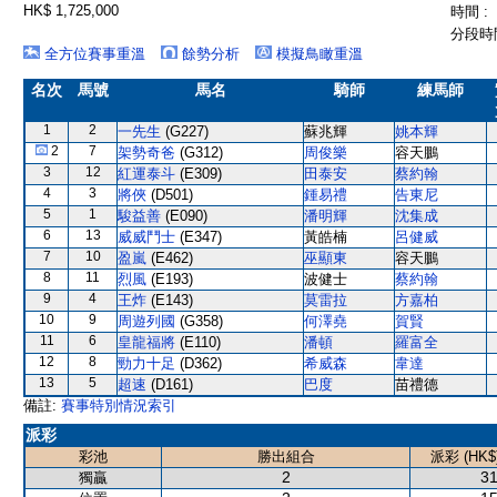
HK$ 1,725,000
時間 :
分段時間
全方位賽事重溫
餘勢分析
模擬鳥瞰重溫
名次
馬號
馬名
騎師
練馬師
1
2
一先生
(G227)
蘇兆輝
姚本輝
2
7
架勢奇爸
(G312)
周俊樂
容天鵬
3
12
紅運泰斗
(E309)
田泰安
蔡約翰
4
3
將俠
(D501)
鍾易禮
告東尼
5
1
駿益善
(E090)
潘明輝
沈集成
6
13
威威鬥士
(E347)
黃皓楠
呂健威
7
10
盈嵐
(E462)
巫顯東
容天鵬
8
11
烈風
(E193)
波健士
蔡約翰
9
4
王炸
(E143)
莫雷拉
方嘉柏
10
9
周遊列國
(G358)
何澤堯
賀賢
11
6
皇龍福將
(E110)
潘頓
羅富全
12
8
勁力十足
(D362)
希威森
韋達
13
5
超速
(D161)
巴度
苗禮德
備註:
賽事特別情況索引
派彩
彩池
勝出組合
派彩 (HK$
2
31
獨贏