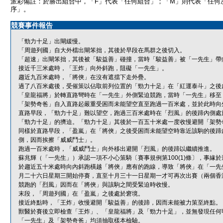
派彩備註：於勝出組合中，「F」代表「任何組合」；「M」則代表「任何
序」。
競賽事件報告
「勁力十足」出閘緩慢。
「周遊列國」自大外檔出閘笨拙，其後於早段在馬群之後切入。
「超速」出閘笨拙，其後被「駿益善」碰撞，當時「駿益善」被「一先生」帶
接近千三米處時，「王炸」向外斜跑，阻礙「一先生」。
趨近九百米處時，「將俠」在沒有遮擋下走外疊。
過了八百米處後，受催策以佔取前列位置的「勁力十足」在「紅運泰斗」之後
「皇龍福將」於轉直路彎時在「一先生」外側緊迫競跑，當時「一先生」移至
「架勢奇爸」自入直路起嚴重受困而未能望空直至跑過一百米處，並於此時向
直路早段，「勁力十足」難以望空，跑過三百米處時在「烈風」的後蹄內側處
「勁力十足」的擠迫。「勁力十足」其後於一百五十米處一度收慢避開「架勢
同樣於直路早段，「盈嵐」在「將俠」之後受困而未能望空時靠近該駒的後蹄
側，因而挨擦「威威鬥士」。
跑過一百米處時，「威威鬥士」向外移出避開「烈風」的後蹄以繼續推進。
蘇兆輝（「一先生」）承認一項不小心策騎〔賽事規例第100(1)條〕，事
於趨近五十米處時向內斜跑橫越「將俠」應有的跑線，導致「將俠」在「一先
月二十六日星期三開始停賽，直至十月三十一日星期一才可再次出賽（兩個香
競跑的「烈風」因而在「將俠」與該駒之間受緊迫時收慢。
末段，「周遊列國」在「盈嵐」之後處於窘境。
接近終點時，「王炸」收慢避開「駿益善」的後蹄，因而未能被力策至終點。
獸醫於賽後立即檢查「王炸」、「皇龍福將」及「勁力十足」，並無發現任何
「一先生」及「架勢奇爸」均須抽取樣本檢驗。