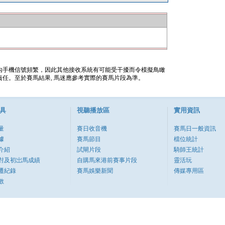
內手機信號頻繁，因此其他接收系統有可能受干擾而令模擬鳥瞰
任。至於賽馬結果, 馬迷應參考實際的賽馬片段為準。
具
視聽播放區
實用資訊
量
賽日收音機
賽馬日一般資訊
據
賽馬節目
檔位統計
介紹
試閘片段
騎師王統計
對及初岀馬成績
自購馬來港前賽事片段
靈活玩
遷紀錄
賽馬娛樂新聞
傳媒專用區
數