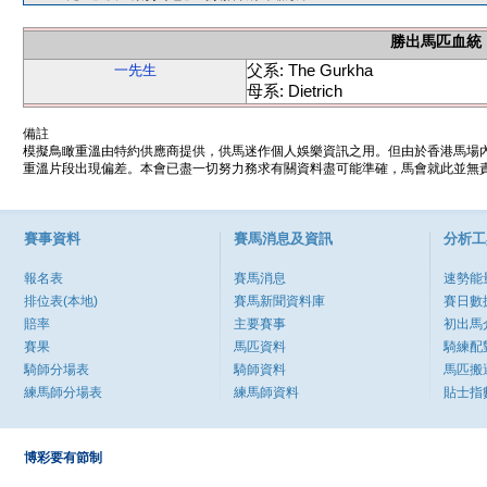
勝出馬匹血統
父系: The Gurkha
一先生
母系: Dietrich
備註
模擬鳥瞰重溫由特約供應商提供，供馬迷作個人娛樂資訊之用。但由於香港馬場
重溫片段出現偏差。本會已盡一切努力務求有關資料盡可能準確，馬會就此並無責
賽事資料
賽馬消息及資訊
分析工
報名表
賽馬消息
速勢能
排位表(本地)
賽馬新聞資料庫
賽日數
賠率
主要賽事
初出馬
賽果
馬匹資料
騎練配
騎師分場表
騎師資料
馬匹搬
練馬師分場表
練馬師資料
貼士指
博彩要有節制