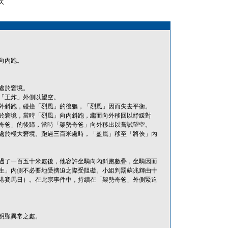
次
向內跑。
處於窘境。
「王炸」外側以望空。
外斜跑，碰撞「烈風」的後軀，「烈風」因而失去平衡。
於窘境，當時「烈風」向內斜跑，繼而向外移回以紓緩對
奇爸」的後蹄，當時「架勢奇爸」向外移出以嘗試望空。
處於極大窘境。跑過三百米處時，「盈嵐」移至「將俠」內
緣於過了一百五十米處後，他容許坐騎向內斜跑數疊，坐騎因而
生」內側不必要地受擠迫之際受阻礙。小組判罰蘇兆輝由十
港賽馬日）。在此宗事件中，持續在「架勢奇爸」外側緊迫
明顯異常之處。