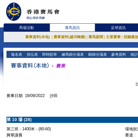
馬場活動
賽馬資訊
足球資訊
賽事資料(本地)
|
賽事資料(越洋轉播)
|
賽馬新聞
|
主要賽事
|
視聽播
報名表
排位表
即時賠率
練馬師分場表
騎師分場表
參考資料
統計
賽事日期: 18/09/2022 沙田
第 10 場 (28)
第三班 - 1400米 - (80-60)
場地狀況
興華讓賽
賽道 :