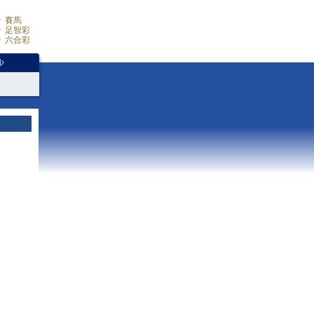
賽馬
足智彩
六合彩
少