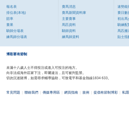
報名表
賽馬消息
速勢能
排位表(本地)
賽馬新聞資料庫
賽日數
賠率
主要賽事
初出馬
賽果
馬匹資料
騎練配
騎師分場表
騎師資料
馬匹搬
練馬師分場表
練馬師資料
貼士指
博彩要有節制
未滿十八歲人士不得投注或進入可投注的地方。
向非法或海外莊家下注，即屬違法，且可被判監禁。
切勿沉迷賭博，如需尋求輔導協助，可致電平和基金熱線1834 633。
常見問題
|
聯絡我們
|
傳媒專用區
|
網頁指南
|
規例
|
提倡有節制博彩
|
私隱