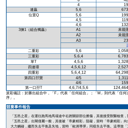
4
19
5,6
673
連贏
5,6
199
位置Q
4,5
119
4,6
132
A1
未能
3揀1（組合獨贏）
A2
未能
A3
23
5,6
1,058
二重彩
5,6,4
6,783
三重彩
4,5,6
1,328
單T
4,5,6,12
2,527
四連環
5,6,4,12
64,298
四重彩
4/5
1,31
第四口孖寶
4/6
159
4,6,7/4,5,6
124,464
第一口孖T
派彩備註：於勝出組合中，「F」代表「任何組合」；「M」則代表「任何
序」。
競賽事件報告
「五邑之星」在運往跑馬地馬場途中右跗關節部位擦傷，其後接受獸醫檢查，
「五邑之星」出閘僅屬一般，其後被「帝豪精彩」阻礙，當時「帝豪精彩」向
大力觸碰，繼而失去平衡及失地，當時「歐洲導彈」同樣失去平衡。這導致「