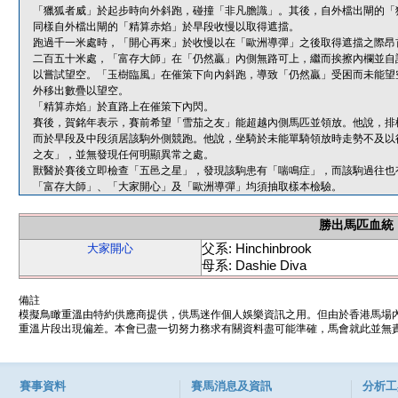
「獵狐者威」於起步時向外斜跑，碰撞「非凡膽識」。其後，自外檔出閘的「
同樣自外檔出閘的「精算赤焰」於早段收慢以取得遮擋。
跑過千一米處時，「開心再來」於收慢以在「歐洲導彈」之後取得遮擋之際昂
二百五十米處，「富存大師」在「仍然贏」內側無路可上，繼而挨擦內欄並自
以嘗試望空。「玉樹臨風」在催策下向內斜跑，導致「仍然贏」受困而未能望
外移出數疊以望空。
「精算赤焰」於直路上在催策下內閃。
賽後，賀銘年表示，賽前希望「雪茄之友」能超越內側馬匹並領放。他說，排
而於早段及中段須居該駒外側競跑。他說，坐騎於未能單騎領放時走勢不及以
之友」，並無發現任何明顯異常之處。
獸醫於賽後立即檢查「五邑之星」，發現該駒患有「喘鳴症」，而該駒過往也
「富存大師」、「大家開心」及「歐洲導彈」均須抽取樣本檢驗。
勝出馬匹血統
父系: Hinchinbrook
大家開心
母系: Dashie Diva
備註
模擬鳥瞰重溫由特約供應商提供，供馬迷作個人娛樂資訊之用。但由於香港馬場
重溫片段出現偏差。本會已盡一切努力務求有關資料盡可能準確，馬會就此並無責
賽事資料
賽馬消息及資訊
分析工