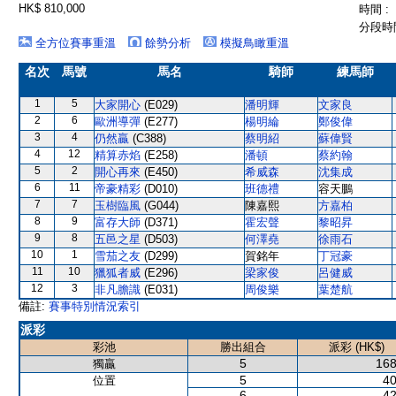
HK$ 810,000
時間 :
分段時間
全方位賽事重溫
餘勢分析
模擬鳥瞰重溫
名次
馬號
馬名
騎師
練馬師
1
5
大家開心
(E029)
潘明輝
文家良
2
6
歐洲導彈
(E277)
楊明綸
鄭俊偉
3
4
仍然贏
(C388)
蔡明紹
蘇偉賢
4
12
精算赤焰
(E258)
潘頓
蔡約翰
5
2
開心再來
(E450)
希威森
沈集成
6
11
帝豪精彩
(D010)
班德禮
容天鵬
7
7
玉樹臨風
(G044)
陳嘉熙
方嘉柏
8
9
富存大師
(D371)
霍宏聲
黎昭昇
9
8
五邑之星
(D503)
何澤堯
徐雨石
10
1
雪茄之友
(D299)
賀銘年
丁冠豪
11
10
獵狐者威
(E296)
梁家俊
呂健威
12
3
非凡膽識
(E031)
周俊樂
葉楚航
備註:
賽事特別情況索引
派彩
彩池
勝出組合
派彩 (HK$)
5
168
獨贏
5
40
位置
6
42