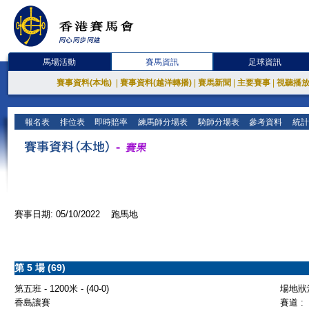
馬場活動
賽馬資訊
足球資訊
賽事資料(本地)
|
賽事資料(越洋轉播)
|
賽馬新聞
|
主要賽事
|
視聽播
報名表
排位表
即時賠率
練馬師分場表
騎師分場表
參考資料
統計
賽事日期: 05/10/2022 跑馬地
第 5 場 (69)
第五班 - 1200米 - (40-0)
場地狀況
香島讓賽
賽道 :