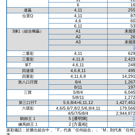
6
16
4,11
255
連贏
4,11
87
位置Q
4,6
60
6,11
53
A1
未能
3揀1（組合獨贏）
A2
26
A3
未能
4,11
629
二重彩
4,11,6
2,423
三重彩
4,6,11
248
單T
4,6,8,11
495
四連環
4,11,6,8
14,291
四重彩
8/4
1,267
第八口孖寶
8/11
197
5/8/4
6,045
三寶
5/8/11
1,272
5,6,8/4>6,11,12
1,427,451
第三口孖T
4,6/5,6/7,8/2,5/6,8/4,11
179,566
六環彩
4/5/7/5/8/4
2,944,872
5 [潘明輝]
騎師王 1
2 [方嘉柏]
練馬師王 1
派彩備註：於勝出組合中，「F」代表「任何組合」；「M」則代表「任何
序」。