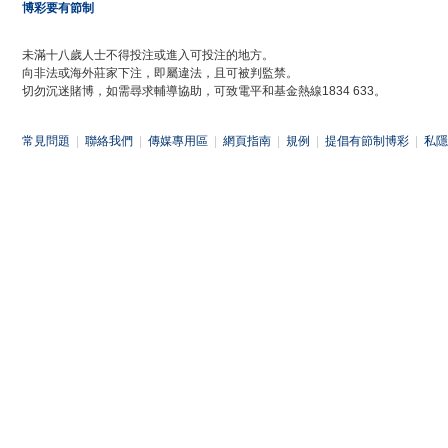
博彩要有節制
未滿十八歲人士不得投注或進入可投注的地方。
向非法或海外莊家下注，即屬違法，且可被判監禁。
切勿沉迷賭博，如需尋求輔導協助，可致電平和基金熱線1834 633。
常見問題
|
聯絡我們
|
傳媒專用區
|
網頁指南
|
規例
|
提倡有節制博彩
|
私隱