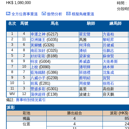
HK$ 1,080,000
時間 :
分段時間
全方位賽事重溫
餘勢分析
模擬鳥瞰重溫
名次
馬號
馬名
騎師
練馬師
1
4
幸運之神
(G217)
霍宏聲
方嘉柏
2
11
亞洲籐王
(G035)
馬雅
黎昭昇
3
6
黃腳鱲
(G326)
何澤堯
呂健威
4
8
南莊加好
(C025)
潘頓
伍鵬志
5
2
好好彩彩
(B188)
梁家俊
蘇偉賢
6
9
特攻
(G004)
希威森
大衛希斯
7
10
上校
(D090)
潘明輝
姚本輝
8
7
藍海鐵騎
(G386)
班德禮
沈集成
9
5
八威小子
(G239)
蔡明紹
賀賢
10
1
前風
(E281)
周俊樂
徐雨石
11
3
豐盛多彩
(G301)
嘉里
高伯新
WV
12
蒲俠超得
(E138)
波健士
容天鵬
備註:
賽事特別情況索引
派彩
彩池
勝出組合
派彩 (HK$)
4
85
獨贏
4
24
位置
11
22