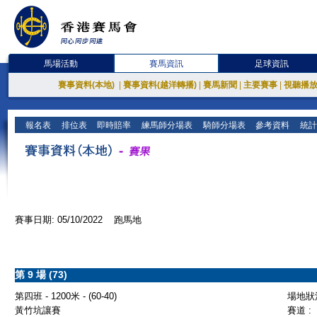
馬場活動
賽馬資訊
足球資訊
賽事資料(本地)
|
賽事資料(越洋轉播)
|
賽馬新聞
|
主要賽事
|
視聽播
報名表
排位表
即時賠率
練馬師分場表
騎師分場表
參考資料
統計
賽事日期: 05/10/2022 跑馬地
第 9 場 (73)
第四班 - 1200米 - (60-40)
場地狀況
黃竹坑讓賽
賽道 :