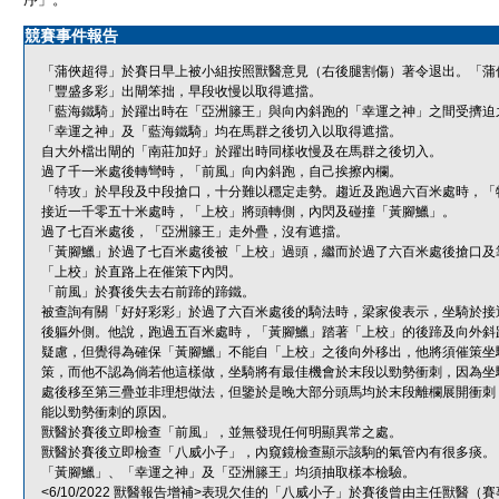
競賽事件報告
「蒲俠超得」於賽日早上被小組按照獸醫意見（右後腿割傷）著令退出。「蒲
「豐盛多彩」出閘笨拙，早段收慢以取得遮擋。
「藍海鐵騎」於躍出時在「亞洲籐王」與向內斜跑的「幸運之神」之間受擠迫
「幸運之神」及「藍海鐵騎」均在馬群之後切入以取得遮擋。
自大外檔出閘的「南莊加好」於躍出時同樣收慢及在馬群之後切入。
過了千一米處後轉彎時，「前風」向內斜跑，自己挨擦內欄。
「特攻」於早段及中段搶口，十分難以穩定走勢。趨近及跑過六百米處時，「
接近一千零五十米處時，「上校」將頭轉側，內閃及碰撞「黃腳鱲」。
過了七百米處後，「亞洲籐王」走外疊，沒有遮擋。
「黃腳鱲」於過了七百米處後被「上校」過頭，繼而於過了六百米處後搶口及
「上校」於直路上在催策下內閃。
「前風」於賽後失去右前蹄的蹄鐵。
被查詢有關「好好彩彩」於過了六百米處後的騎法時，梁家俊表示，坐騎於接
後軀外側。他說，跑過五百米處時，「黃腳鱲」踏著「上校」的後蹄及向外斜
疑慮，但覺得為確保「黃腳鱲」不能自「上校」之後向外移出，他將須催策坐
策，而他不認為倘若他這樣做，坐騎將有最佳機會於末段以勁勢衝刺，因為坐
處後移至第三疊並非理想做法，但鑒於是晚大部分頭馬均於末段離欄展開衝刺
能以勁勢衝刺的原因。
獸醫於賽後立即檢查「前風」，並無發現任何明顯異常之處。
獸醫於賽後立即檢查「八威小子」，內窺鏡檢查顯示該駒的氣管內有很多痰。
「黃腳鱲」、「幸運之神」及「亞洲籐王」均須抽取樣本檢驗。
<6/10/2022 獸醫報告增補>表現欠佳的「八威小子」於賽後曾由主任獸