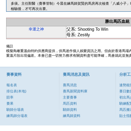
多痰。主任獸醫（賽事管制）今晨在練馬師賀賢的馬房再次檢查「八威小子」
檢驗後，才可再次出賽。
勝出馬匹血統
父系: Shooting To Win
幸運之神
母系: Zestily
備註
模擬鳥瞰重溫由特約供應商提供，供馬迷作個人娛樂資訊之用。但由於香港馬場
重溫片段出現偏差。本會已盡一切努力務求有關資料盡可能準確，馬會就此並無責
賽事資料
賽馬消息及資訊
分析工
報名表
賽馬消息
速勢能
排位表(本地)
賽馬新聞資料庫
賽日數
賠率
主要賽事
初出馬
賽果
馬匹資料
騎練配
騎師分場表
騎師資料
馬匹搬
練馬師分場表
練馬師資料
貼士指