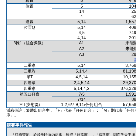
5
446
獨贏
5
104
位置
14
25
4
62
5,14
1,557
連贏
5,14
408
位置Q
4,5
749
4,14
201
A1
未能
3揀1（組合獨贏）
A2
未能
A3
29
5,14
3,768
二重彩
5,14,4
81,198
三重彩
4,5,14
10,155
單T
2,4,5,14
29,370
四連環
5,14,4,2
876,328
四重彩
7/5
1,991
第五口孖寶
7/14
88
1,2,6/7,9,11/任何組合
57,658
三T(安慰獎)
派彩備註：於勝出組合中，「F」代表「任何組合」；「M」則代表「任何
序」。
競賽事件報告
「紅粉豐彩」於起步時向內斜跑，碰撞「路路爽」，「路路爽」因而失去平衡