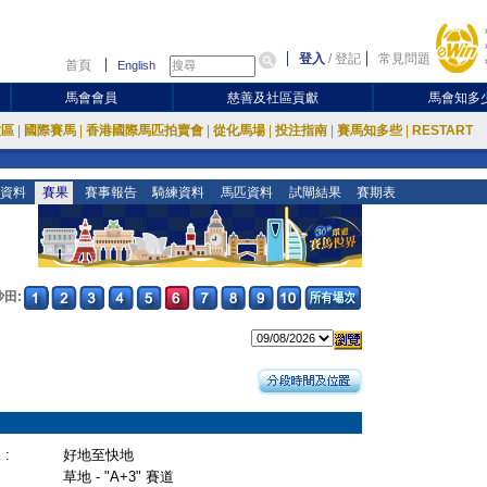
登入
/
登記
常見問題
首頁
English
馬會會員
慈善及社區貢獻
馬會知多
放區
|
國際賽馬
|
香港國際馬匹拍賣會
|
從化馬場
|
投注指南
|
賽馬知多些
|
RESTART
資料
賽果
賽事報告
騎練資料
馬匹資料
試閘結果
賽期表
沙田:
:
好地至快地
草地 - "A+3" 賽道