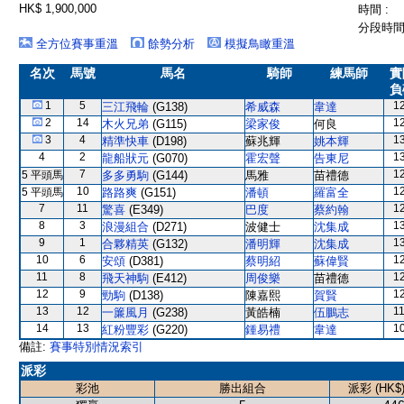
HK$ 1,900,000
時間 :
分段時間 
全方位賽事重溫
餘勢分析
模擬鳥瞰重溫
名次
馬號
馬名
騎師
練馬師
實
負
1
5
1
三江飛輪
(G138)
希威森
韋達
2
14
1
木火兄弟
(G115)
梁家俊
何良
3
4
1
精準快車
(D198)
蘇兆輝
姚本輝
4
2
1
龍船狀元
(G070)
霍宏聲
告東尼
7
1
5 平頭馬
多多勇駒
(G144)
馬雅
苗禮德
10
1
5 平頭馬
路路爽
(G151)
潘頓
羅富全
7
11
1
驚喜
(E349)
巴度
蔡約翰
8
3
1
浪漫組合
(D271)
波健士
沈集成
9
1
1
合夥精英
(G132)
潘明輝
沈集成
10
6
1
安頌
(D381)
蔡明紹
蘇偉賢
11
8
1
飛天神駒
(E412)
周俊樂
苗禮德
12
9
1
勁駒
(D138)
陳嘉熙
賀賢
13
12
1
一簾風月
(G238)
黃皓楠
伍鵬志
14
13
1
紅粉豐彩
(G220)
鍾易禮
韋達
備註:
賽事特別情況索引
派彩
彩池
勝出組合
派彩 (HK$