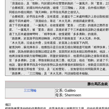
「浪漫組合」及「勁駒」均於躍出時在雙雙斜跑的「一簾風月」與「驚喜」之
「合夥精英」於躍出時向內斜跑，碰撞「三江飛輪」。其後，自外檔出閘的「
同樣自外檔出閘的「飛天神駒」於早段在馬群之後切入。
「合夥精英」於早段走外疊，沒有遮擋，於趨近千二米處時獲許上前佔取較接
趨近千四米處時，「浪漫組合」靠近「木火兄弟」的後蹄處於窘境。
過了千四米處後，「一簾風月」在收慢避開「驚喜」（巴度）的後蹄之際昂首
度。「一簾風月」被「驚喜」過頭，其後於過了千三米處後在該駒之後處於窘
過了九百米處後轉彎時，「精準快車」收慢避開「多多勇駒」的後蹄。
「路路爽」於直路早段將頭轉側，內閃及不願推進至「木火兄弟」外側。
「木火兄弟」沿途走外疊，沒有遮擋，於直路上在催策下內閃。
被查詢時，蘇兆輝表示，他獲指示是日自第五檔出閘後盡可能將「精準快車」
坐騎，因為坐騎過往曾難以穩定走勢，並因而於末段未能以勁勢衝刺。他說，
他將須催策坐騎方能帶離該駒，而鑒於策騎指示，他選擇在該駒之後取得遮擋
至「多多勇駒」之後，導致坐騎須走第三疊。他又說，他在「勁駒」於過了千
他說，鑒於賽事早段及中段的形勢以及他所獲發的策騎指示，坐騎是日因而須
獸醫於賽後立即檢查「安頌」及「紅粉豐彩」，並無發現任何明顯異常之處。
「路路爽」、「三江飛輪」及「木火兄弟」均須抽取樣本檢驗。
勝出馬匹血統
父系: Galileo
三江飛輪
母系: Shermeen
備註
模擬鳥瞰重溫由特約供應商提供，供馬迷作個人娛樂資訊之用。但由於香港馬場