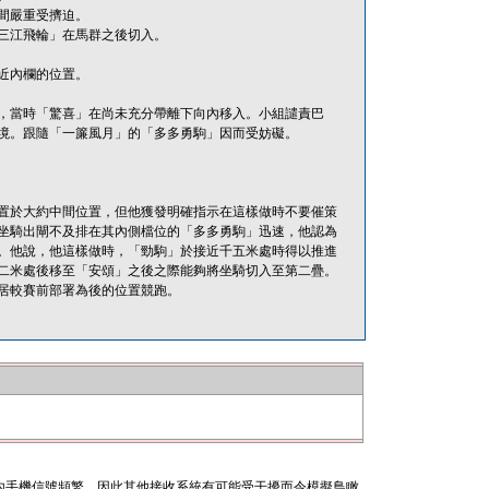
間嚴重受擠迫。
三江飛輪」在馬群之後切入。
近內欄的位置。
，當時「驚喜」在尚未充分帶離下向內移入。小組譴責巴
境。跟隨「一簾風月」的「多多勇駒」因而受妨礙。
置於大約中間位置，但他獲發明確指示在這樣做時不要催策
坐騎出閘不及排在其內側檔位的「多多勇駒」迅速，他認為
。他說，他這樣做時，「勁駒」於接近千五米處時得以推進
二米處後移至「安頌」之後之際能夠將坐騎切入至第二疊。
居較賽前部署為後的位置競跑。
內手機信號頻繁，因此其他接收系統有可能受干擾而令模擬鳥瞰