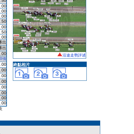
.50
.00
.00
.00
.50
.00
.50
.00
勝出
勝出
.00
沿途走勢評述
詳情
.00
終點相片
.00
.00
.00
.00
.00
.00
.00
次
。