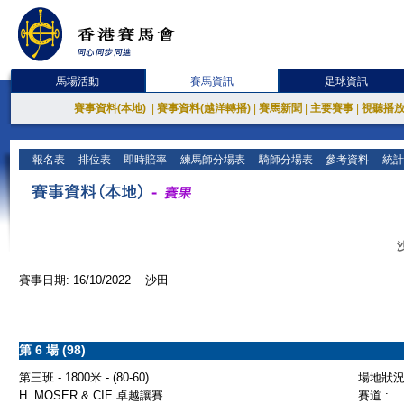
馬場活動
賽馬資訊
足球資訊
賽事資料(本地)
|
賽事資料(越洋轉播)
|
賽馬新聞
|
主要賽事
|
視聽播
報名表
排位表
即時賠率
練馬師分場表
騎師分場表
參考資料
統計
賽事日期: 16/10/2022 沙田
第 6 場 (98)
第三班 - 1800米 - (80-60)
場地狀況 
H. MOSER & CIE.卓越讓賽
賽道 :