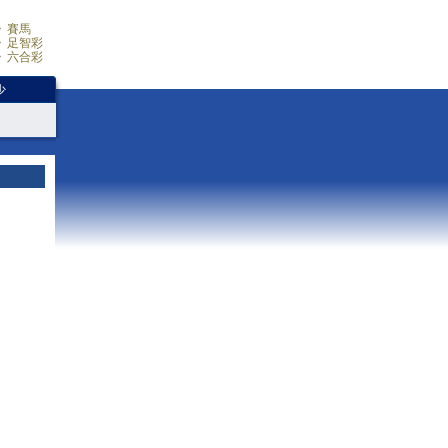
賽馬
足智彩
六合彩
少