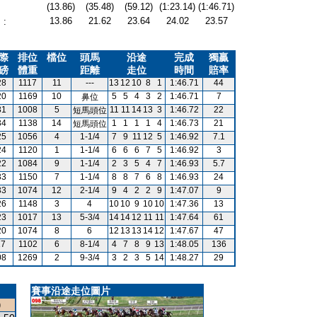
(13.86)
(35.48)
(59.12)
(1:23.14)
(1:46.71)
13.86
21.62
23.64
24.02
23.57
:
際
排位
檔位
頭馬
沿途
完成
獨贏
磅
體重
距離
走位
時間
賠率
28
1117
11
---
13
12
10
8
1
1:46.71
44
20
1169
10
5
5
4
3
2
1:46.71
7
鼻位
31
1008
5
11
11
14
13
3
1:46.72
22
短馬頭位
34
1138
14
1
1
1
1
4
1:46.73
21
短馬頭位
25
1056
4
1-1/4
7
9
11
12
5
1:46.92
7.1
24
1120
1
1-1/4
6
6
6
7
5
1:46.92
3
22
1084
9
1-1/4
2
3
5
4
7
1:46.93
5.7
33
1150
7
1-1/4
8
8
7
6
8
1:46.93
24
33
1074
12
2-1/4
9
4
2
2
9
1:47.07
9
26
1148
3
4
10
10
9
10
10
1:47.36
13
23
1017
13
5-3/4
14
14
12
11
11
1:47.64
61
20
1074
8
6
12
13
13
14
12
1:47.67
47
17
1102
6
8-1/4
4
7
8
9
13
1:48.05
136
08
1269
2
9-3/4
3
2
3
5
14
1:48.27
29
賽事沿途走位圖片
)