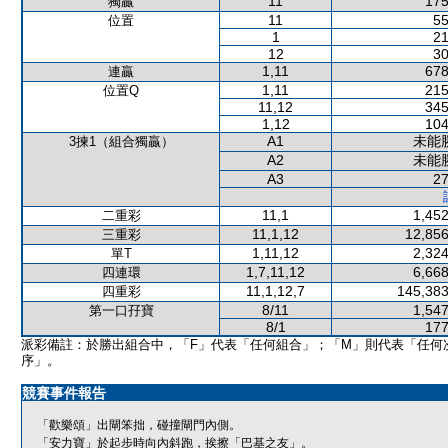
11
175
獨贏
11
55
位置
1
21
12
30
1,11
678
連贏
1,11
215
位置Q
11,12
345
1,12
104
A1
未能
3揀1（組合獨贏）
A2
未能
A3
27
11,1
1,452
二重彩
11,1,12
12,856
三重彩
1,11,12
2,324
單T
1,7,11,12
6,668
四連環
11,1,12,7
145,383
四重彩
8/11
1,547
第一口孖寶
8/1
177
派彩備註：於勝出組合中，「F」代表「任何組合」；「M」則代表「任何
序」。
競賽事件報告
「歡樂頌」出閘笨拙，碰撞閘門內側。
「安力寶」於起步時向內斜跑，挨擦「巴基之友」。