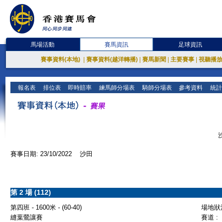
馬場活動
賽馬資訊
足球資訊
賽事資料(本地)
|
賽事資料(越洋轉播)
|
賽馬新聞
|
主要賽事
|
視聽播
報名表
排位表
即時賠率
練馬師分場表
騎師分場表
參考資料
統計
賽事日期: 23/10/2022 沙田
第 2 場 (112)
第四班 - 1600米 - (60-40)
場地狀況
縫葉鶯讓賽
賽道 :