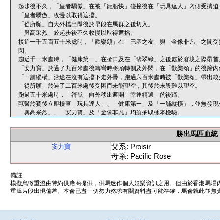
起步後不久，「皇者驕傲」在被「龍船快」碰撞後在「玩具達人」內側受擠迫
「皇者驕傲」收慢以取得遮擋。
「從所願」自大外檔出閘後於早段在馬群之後切入。
「興高采烈」於起步後不久收慢以取得遮擋。
接近一千五百五十米處時，「歡樂頌」在「巴基之友」與「金像非凡」之間受
閃。
趨近千一米處時，「健康第一」在搶口及在「翡翠綠」之後處於窘境之際昂首
「安力寶」於過了九百米處後轉彎時將頭轉側及外閃，在「歡樂頌」的後蹄內
「一舖縱橫」沿途在沒有遮擋下走外疊，跑過六百米處時被「歡樂頌」帶出較
「從所願」於過了二百米處後受困而未能望空，其後於末段難以望空。
跑過五十米處時，「符號」向外移出避開「幸運精選」的後蹄。
獸醫於賽後立即檢查「玩具達人」、「健康第一」及「一舖縱橫」，並無發現
「興高采烈」、「安力寶」及「金像非凡」均須抽取樣本檢驗。
勝出馬匹血統
父系: Proisir
安力寶
母系: Pacific Rose
備註
模擬鳥瞰重溫由特約供應商提供，供馬迷作個人娛樂資訊之用。但由於香港馬場
重溫片段出現偏差。本會已盡一切努力務求有關資料盡可能準確，馬會就此並無責