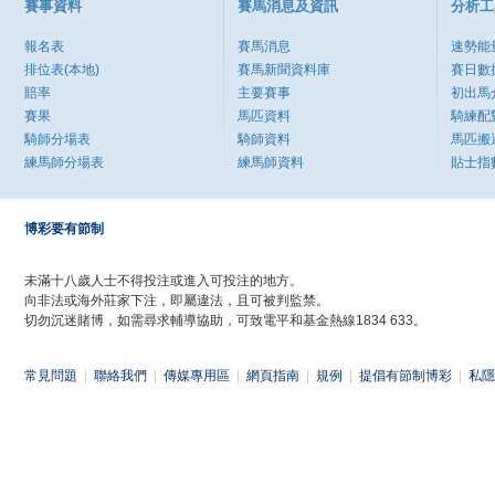
賽事資料
賽馬消息及資訊
分析工
報名表
賽馬消息
速勢能
排位表(本地)
賽馬新聞資料庫
賽日數
賠率
主要賽事
初出馬
賽果
馬匹資料
騎練配
騎師分場表
騎師資料
馬匹搬
練馬師分場表
練馬師資料
貼士指
博彩要有節制
未滿十八歲人士不得投注或進入可投注的地方。
向非法或海外莊家下注，即屬違法，且可被判監禁。
切勿沉迷賭博，如需尋求輔導協助，可致電平和基金熱線1834 633。
常見問題
|
聯絡我們
|
傳媒專用區
|
網頁指南
|
規例
|
提倡有節制博彩
|
私隱