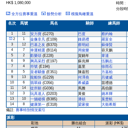
HK$ 1,080,000
時間 :
分段時間
全方位賽事重溫
餘勢分析
模擬鳥瞰重溫
名次
馬號
馬名
騎師
練馬師
1
11
安力寶
(G270)
巴度
蔡約翰
2
1
金像非凡
(E109)
鍾易禮
羅富全
3
12
巴基之友
(B370)
蔡明紹
蘇偉賢
4
7
幸運精選
(B114)
周俊樂
容天鵬
5
2
歡樂頌
(E228)
賀銘年
韋達
6
9
興高采烈
(E197)
蘇兆輝
伍鵬志
7
4
符號
(E194)
嘉里
徐雨石
8
5
皇者驕傲
(E351)
陳嘉熙
方嘉柏
9
13
龍船快
(G229)
何澤堯
呂健威
10
6
翡翠綠
(C056)
希威森
苗禮德
11
14
從所願
(G036)
馬雅
高伯新
12
3
玩具達人
(D203)
黃俊
姚本輝
13
10
一舖縱橫
(B385)
潘頓
葉楚航
14
8
健康第一
(E318)
梁家俊
大衛希斯
備註:
賽事特別情況索引
派彩
彩池
勝出組合
派彩 (HK$)