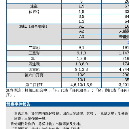
3
26
1,9
67
連贏
1,9
33
位置Q
3,9
84
1,3
54
A1
16
3揀1（組合獨贏）
A2
未能
A3
未能
9,1
191
二重彩
9,1,3
1,147
三重彩
1,3,9
216
單T
1,3,8,9
174
四連環
9,1,3,8
4,744
四重彩
10/9
296
第六口孖寶
10/1
35
4,6,10/1,3,9
3,201
第二口孖T
派彩備註：於勝出組合中，「F」代表「任何組合」；「M」則代表「任何
序」。
競賽事件報告
「嘉應之星」於開閘時踢起後腳，因而出閘緩慢。其後，「嘉應之星」受催策
「玖寶」出閘僅屬一般。
挨倚閘門外側的「勇猛神駒」出閘笨拙及失地。