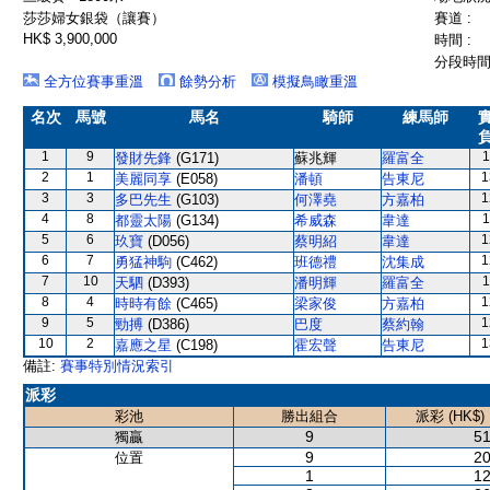
莎莎婦女銀袋（讓賽）
賽道 :
HK$ 3,900,000
時間 :
分段時間 
全方位賽事重溫
餘勢分析
模擬鳥瞰重溫
名次
馬號
馬名
騎師
練馬師
1
9
1
發財先鋒
(G171)
蘇兆輝
羅富全
2
1
1
美麗同享
(E058)
潘頓
告東尼
3
3
1
多巴先生
(G103)
何澤堯
方嘉柏
4
8
1
都靈太陽
(G134)
希威森
韋達
5
6
1
玖寶
(D056)
蔡明紹
韋達
6
7
1
勇猛神駒
(C462)
班德禮
沈集成
7
10
1
天駟
(D393)
潘明輝
羅富全
8
4
1
時時有餘
(C465)
梁家俊
方嘉柏
9
5
1
勁搏
(D386)
巴度
蔡約翰
10
2
1
嘉應之星
(C198)
霍宏聲
告東尼
備註:
賽事特別情況索引
派彩
彩池
勝出組合
派彩 (HK$)
9
51
獨贏
9
20
位置
1
12