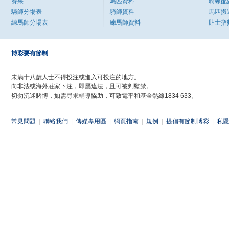
賽果
馬匹資料
騎練配
騎師分場表
騎師資料
馬匹搬
練馬師分場表
練馬師資料
貼士指
博彩要有節制
未滿十八歲人士不得投注或進入可投注的地方。
向非法或海外莊家下注，即屬違法，且可被判監禁。
切勿沉迷賭博，如需尋求輔導協助，可致電平和基金熱線1834 633。
常見問題
|
聯絡我們
|
傳媒專用區
|
網頁指南
|
規例
|
提倡有節制博彩
|
私隱