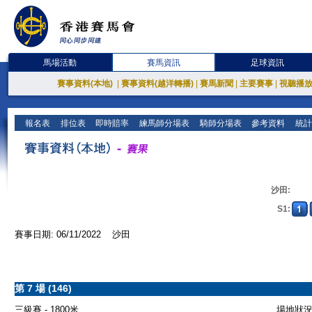
馬場活動
賽馬資訊
足球資訊
賽事資料(本地)
|
賽事資料(越洋轉播)
|
賽馬新聞
|
主要賽事
|
視聽播
報名表
排位表
即時賠率
練馬師分場表
騎師分場表
參考資料
統計
沙田:
S1:
賽事日期: 06/11/2022 沙田
第 7 場 (146)
三級賽 - 1800米
場地狀況 