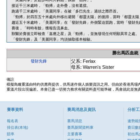
「美麗同享」於起步時向外斜跑，挨擦「勁搏」。
接近千三米處時，「勁搏」走外疊，沒有遮擋。
跑過千三米處時，「美麗同享」在被「多巴先生」過頭之際昂首。
「勁搏」於四百五十米處向外移出避開「都靈太陽」的後蹄，當時「都靈太陽
趨近五十米處時，「美麗同享」在「發財先鋒」外側緊迫競跑，當時「發財先
賽後，「時時有餘」獲報告流鼻血。
獸醫於賽後立即檢查「嘉應之星」及「勁搏」，並無發現任何明顯異常之處。
「發財先鋒」及「美麗同享」均須抽取樣本檢驗。
勝出馬匹血統
父系: Ferlax
發財先鋒
母系: Warren's Sister
備註
模擬鳥瞰重溫由特約供應商提供，供馬迷作個人娛樂資訊之用。但由於香港馬場
重溫片段出現偏差。本會已盡一切努力務求有關資料盡可能準確，馬會就此並無責
賽事資料
賽馬消息及資訊
分析工
報名表
賽馬消息
速勢能
排位表(本地)
賽馬新聞資料庫
賽日數
賠率
主要賽事
初出馬