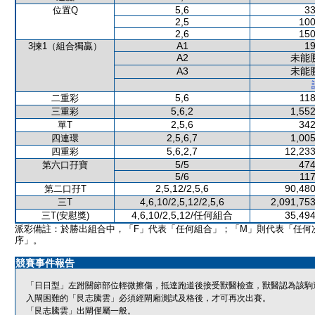
5,6
33
位置Q
2,5
100
2,6
150
A1
19
3揀1（組合獨贏）
A2
未能
A3
未能
5,6
118
二重彩
5,6,2
1,552
三重彩
2,5,6
342
單T
2,5,6,7
1,005
四連環
5,6,2,7
12,233
四重彩
5/5
474
第六口孖寶
5/6
117
2,5,12/2,5,6
90,480
第二口孖T
4,6,10/2,5,12/2,5,6
2,091,753
三T
4,6,10/2,5,12/任何組合
35,494
三T(安慰獎)
派彩備註：於勝出組合中，「F」代表「任何組合」；「M」則代表「任何
序」。
競賽事件報告
「日日型」左跗關節部位輕微擦傷，抵達跑道後接受獸醫檢查，獸醫認為該駒
入閘困難的「艮志騰雲」必須經閘廂測試及格後，才可再次出賽。
「艮志騰雲」出閘僅屬一般。