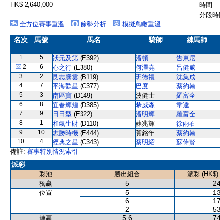
HK$ 2,640,000
時間 :
分段時間
全方位賽事重溫
餘勢分析
模擬鳥瞰重溫
名次
馬號
馬名
騎師
練馬師
1
5
狀元及第
(E392)
潘頓
告東尼
2
6
心之行
(E380)
何澤堯
呂健威
3
2
艮志騰雲
(B119)
班德禮
沈集成
4
7
平海歡星
(C377)
巴度
蔡約翰
5
3
南區寶
(D149)
波健士
羅富全
6
8
宜春輝煌
(D385)
希威森
韋達
7
9
日日型
(E322)
潘明輝
羅富全
8
1
和氣生財
(D110)
蘇兆輝
徐雨石
9
10
志勝時機
(E444)
賀銘年
蔡約翰
10
4
經典之星
(C343)
蔡明紹
蘇偉賢
備註:
賽事特別情況索引
派彩
彩池
勝出組合
派彩 (HK$)
5
24
獨贏
5
13
位置
6
17
2
53
5,6
74
連贏