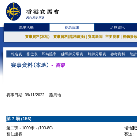
馬場活動
賽馬資訊
足球資訊
賽事資料(本地)
|
賽事資料(越洋轉播)
|
賽馬新聞
|
主要賽事
|
視聽播
報名表
排位表
即時賠率
練馬師分場表
騎師分場表
參考資料
統計
賽事日期: 09/11/2022 跑馬地
第 7 場 (156)
第二班 - 1000米 - (100-80)
場地狀況
普仁讓賽
賽道 :