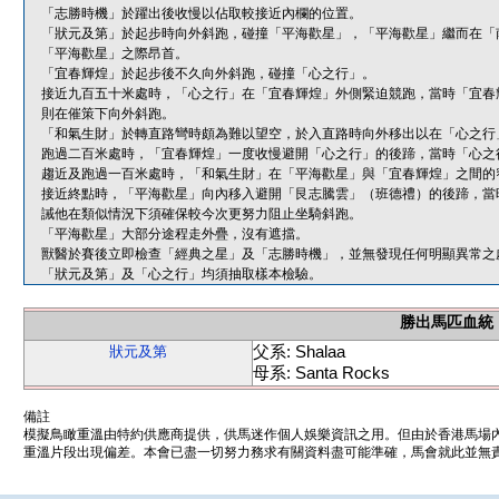
「志勝時機」於躍出後收慢以佔取較接近內欄的位置。
「狀元及第」於起步時向外斜跑，碰撞「平海歡星」，「平海歡星」繼而在「
「平海歡星」之際昂首。
「宜春輝煌」於起步後不久向外斜跑，碰撞「心之行」。
接近九百五十米處時，「心之行」在「宜春輝煌」外側緊迫競跑，當時「宜春
則在催策下向外斜跑。
「和氣生財」於轉直路彎時頗為難以望空，於入直路時向外移出以在「心之行
跑過二百米處時，「宜春輝煌」一度收慢避開「心之行」的後蹄，當時「心之
趨近及跑過一百米處時，「和氣生財」在「平海歡星」與「宜春輝煌」之間的
接近終點時，「平海歡星」向內移入避開「艮志騰雲」（班德禮）的後蹄，當
誡他在類似情況下須確保較今次更努力阻止坐騎斜跑。
「平海歡星」大部分途程走外疊，沒有遮擋。
獸醫於賽後立即檢查「經典之星」及「志勝時機」，並無發現任何明顯異常之
「狀元及第」及「心之行」均須抽取樣本檢驗。
勝出馬匹血統
父系: Shalaa
狀元及第
母系: Santa Rocks
備註
模擬鳥瞰重溫由特約供應商提供，供馬迷作個人娛樂資訊之用。但由於香港馬場
重溫片段出現偏差。本會已盡一切努力務求有關資料盡可能準確，馬會就此並無責