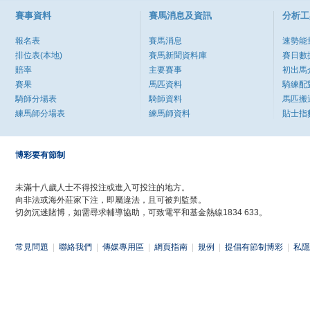
賽事資料
賽馬消息及資訊
分析工
報名表
賽馬消息
速勢能
排位表(本地)
賽馬新聞資料庫
賽日數
賠率
主要賽事
初出馬
賽果
馬匹資料
騎練配
騎師分場表
騎師資料
馬匹搬
練馬師分場表
練馬師資料
貼士指
博彩要有節制
未滿十八歲人士不得投注或進入可投注的地方。
向非法或海外莊家下注，即屬違法，且可被判監禁。
切勿沉迷賭博，如需尋求輔導協助，可致電平和基金熱線1834 633。
常見問題
|
聯絡我們
|
傳媒專用區
|
網頁指南
|
規例
|
提倡有節制博彩
|
私隱