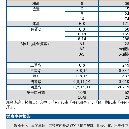
6
36
獨贏
6
15
位置
8
24
14
74
6,8
171
連贏
6,8
50
位置Q
6,14
155
8,14
288
A1
23
3揀1（組合獨贏）
A2
未能
A3
未能
6,8
249
二重彩
6,8,14
6,347
三重彩
6,8,14
1,437
單T
6,8,11,14
3,610
四連環
6,8,14,11
54,719
四重彩
10/6
52
第一口孖寶
10/8
23
派彩備註：於勝出組合中，「F」代表「任何組合」；「M」則代表「任何
序」。
競賽事件報告
「縱橫十六」出閘笨拙，其後被向外斜跑的「摘星光輝」阻礙。在此宗事件中