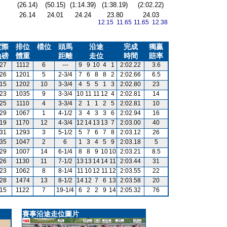
(26.14)
(50.15)
(1:14.39)
(1:38.19)
(2:02.22)
26.14
24.01
24.24
23.80
24.03
12.15 11.65
11.65 12.38
實際
排位
檔位
頭馬
沿途
完成
獨贏
負磅
體重
距離
走位
時間
賠率
27
1112
6
---
9
9
10
4
1
2:02.22
3.6
26
1201
5
2-3/4
7
6
8
8
2
2:02.66
6.5
15
1202
10
3-3/4
4
5
5
1
3
2:02.80
23
23
1035
9
3-3/4
10
11
11
12
4
2:02.81
14
25
1110
4
3-3/4
2
1
1
2
5
2:02.81
10
29
1067
1
4-1/2
3
4
3
3
6
2:02.94
16
19
1170
12
4-3/4
12
14
13
13
7
2:03.00
40
31
1293
3
5-1/2
5
7
6
7
8
2:03.12
26
35
1047
2
6
1
3
4
5
9
2:03.18
5
29
1007
14
6-1/4
8
8
9
10
10
2:03.21
8.5
26
1130
11
7-1/2
13
13
14
14
11
2:03.44
31
23
1062
8
8-1/4
11
10
12
11
12
2:03.55
22
28
1474
13
8-1/2
14
12
7
6
13
2:03.58
20
15
1122
7
19-1/4
6
2
2
9
14
2:05.32
76
賽事沿途走位圖片