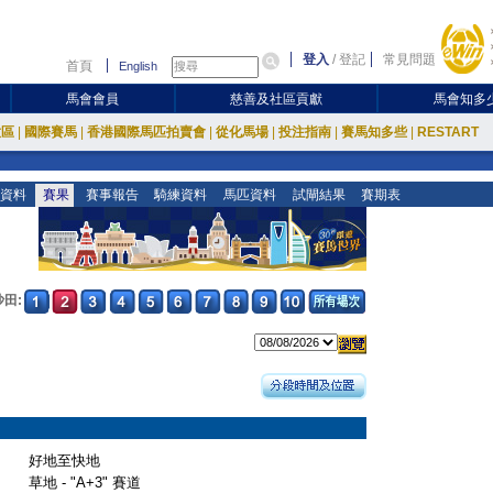
登入
/
登記
常見問題
首頁
English
馬會會員
慈善及社區貢獻
馬會知多
放區
|
國際賽馬
|
香港國際馬匹拍賣會
|
從化馬場
|
投注指南
|
賽馬知多些
|
RESTART
資料
賽果
賽事報告
騎練資料
馬匹資料
試閘結果
賽期表
沙田:
好地至快地
草地 - "A+3" 賽道