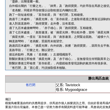
「靈鋒」出閘僅屬一般。
自外檔出閘的「行樂之光」、「帥男」及「跑得寶寶」均於早段在馬群之後切
「老表醒」同樣於早段收慢以佔取較接近內欄的位置。
跑了一段短途程後，「富存鉅星」與「爸巴閉」互相碰撞。
跑過千二米處時，「摘星光輝」在「富存鉅星」之後取得遮擋之際靠近該駒的
進入對面直路時，「跑得寶寶」走外疊，沒有遮擋。
過了九百米處後轉彎時，「赤子雄心」與「跑得寶寶」互相碰撞。
過了七百米處後，「彪形遨漢」被「摘星光輝」帶出較外疊，當時「摘星光輝
「摘星光輝」一度在「富存鉅星」與「彪形遨漢」之間緊迫競跑。「縱橫十六
轉直路彎時，「老表醒」受困而未能望空。
跑過四百米處時，「摘星光輝」向外斜跑，挨擦「跑得寶寶」，因而失去平衡
直路早段，「行樂之光」難以望空。
接近終點時，馬雅（「老表醒」）左邊韁繩脫手。
獸醫於賽後立即檢查「摘星光輝」及「赤子雄心」，並無發現任何明顯異常之
獸醫於賽後立即檢查「富存鉅星」，內窺鏡檢查發現該駒的氣管內有很多痰。
「爸巴閉」及「賞心星」均須抽取樣本檢驗。
勝出馬匹血統
父系: Tavistock
爸巴閉
母系: Mygoodgrace
備註
模擬鳥瞰重溫由特約供應商提供，供馬迷作個人娛樂資訊之用。但由於香港馬場
重溫片段出現偏差。本會已盡一切努力務求有關資料盡可能準確，馬會就此並無責