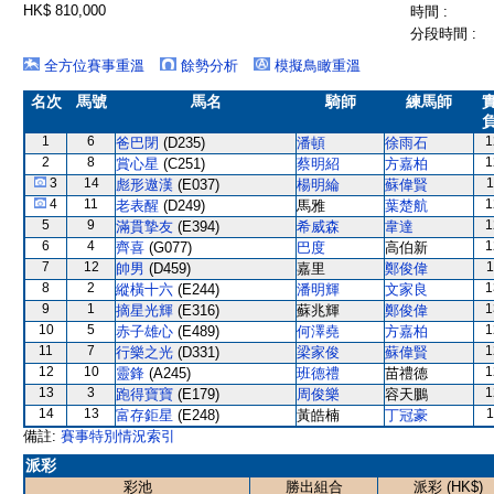
HK$ 810,000
時間 :
分段時間 :
全方位賽事重溫
餘勢分析
模擬鳥瞰重溫
名次
馬號
馬名
騎師
練馬師
1
6
1
爸巴閉
(D235)
潘頓
徐雨石
2
8
1
賞心星
(C251)
蔡明紹
方嘉柏
3
14
1
彪形遨漢
(E037)
楊明綸
蘇偉賢
4
11
1
老表醒
(D249)
馬雅
葉楚航
5
9
1
滿貫摯友
(E394)
希威森
韋達
6
4
1
齊喜
(G077)
巴度
高伯新
7
12
1
帥男
(D459)
嘉里
鄭俊偉
8
2
1
縱橫十六
(E244)
潘明輝
文家良
9
1
1
摘星光輝
(E316)
蘇兆輝
鄭俊偉
10
5
1
赤子雄心
(E489)
何澤堯
方嘉柏
11
7
1
行樂之光
(D331)
梁家俊
蘇偉賢
12
10
1
靈鋒
(A245)
班德禮
苗禮德
13
3
1
跑得寶寶
(E179)
周俊樂
容天鵬
14
13
1
富存鉅星
(E248)
黃皓楠
丁冠豪
備註:
賽事特別情況索引
派彩
彩池
勝出組合
派彩 (HK$)