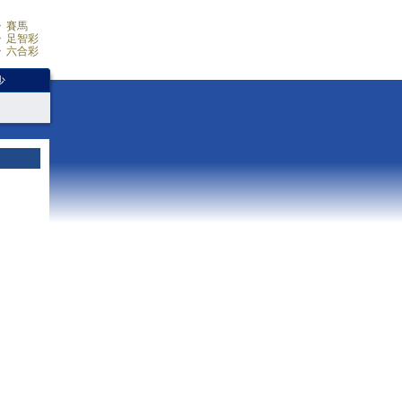
賽馬
足智彩
六合彩
少