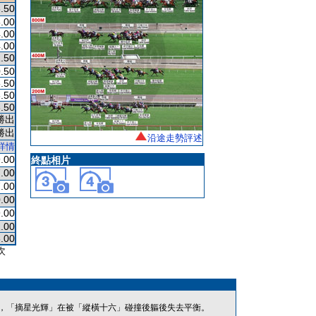
.50
.00
.00
.00
.50
.50
.50
.50
.50
勝出
勝出
沿途走勢評述
詳情
.00
終點相片
.00
.00
.00
.00
.00
.00
次
，「摘星光輝」在被「縱橫十六」碰撞後軀後失去平衡。