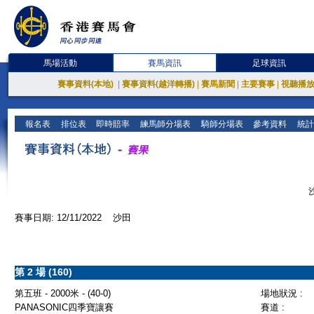
馬場活動
賽馬資訊
足球資訊
賽事資料(本地)
|
賽事資料(越洋轉播)
|
賽馬新聞
|
主要賽事
|
視聽播
報名表
排位表
即時賠率
練馬師分場表
騎師分場表
參考資料
統計
賽事日期: 12/11/2022 沙田
第 2 場 (160)
第五班 - 2000米 - (40-0)
場地狀況 :
PANASONIC四季寶讓賽
賽道 :