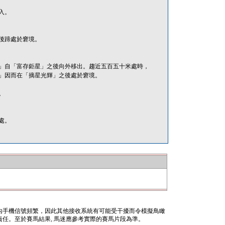
入。
後蹄處於窘境。
」自「富存鉅星」之後向外移出。趨近五百五十米處時，
」因而在「摘星光輝」之後處於窘境。
。
處。
內手機信號頻繁，因此其他接收系統有可能受干擾而令模擬鳥瞰
任。至於賽馬結果, 馬迷應參考實際的賽馬片段為準。