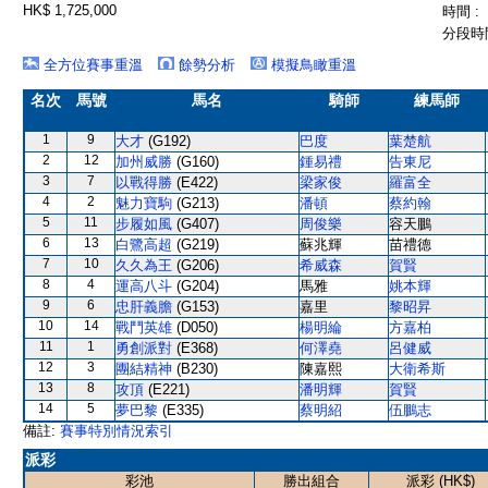
HK$ 1,725,000
時間 :
分段時間
全方位賽事重溫
餘勢分析
模擬鳥瞰重溫
名次
馬號
馬名
騎師
練馬師
1
9
大才
(G192)
巴度
葉楚航
2
12
加州威勝
(G160)
鍾易禮
告東尼
3
7
以戰得勝
(E422)
梁家俊
羅富全
4
2
魅力寶駒
(G213)
潘頓
蔡約翰
5
11
步履如風
(G407)
周俊樂
容天鵬
6
13
白鷺高超
(G219)
蘇兆輝
苗禮德
7
10
久久為王
(G206)
希威森
賀賢
8
4
運高八斗
(G204)
馬雅
姚本輝
9
6
忠肝義膽
(G153)
嘉里
黎昭昇
10
14
戰鬥英雄
(D050)
楊明綸
方嘉柏
11
1
勇創派對
(E368)
何澤堯
呂健威
12
3
團結精神
(B230)
陳嘉熙
大衛希斯
13
8
攻頂
(E221)
潘明輝
賀賢
14
5
夢巴黎
(E335)
蔡明紹
伍鵬志
備註:
賽事特別情況索引
派彩
彩池
勝出組合
派彩 (HK$)