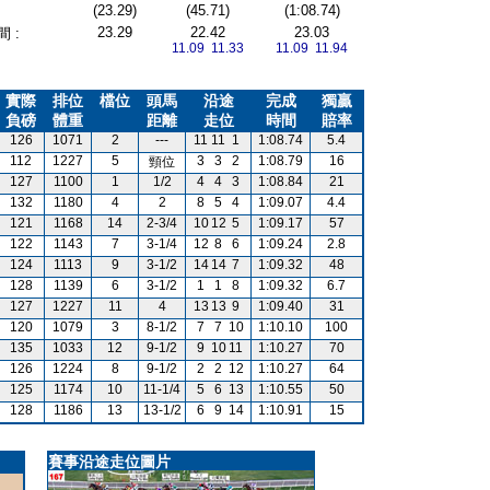
(23.29)
(45.71)
(1:08.74)
23.29
22.42
23.03
 :
11.09 11.33
11.09 11.94
實際
排位
檔位
頭馬
沿途
完成
獨贏
負磅
體重
距離
走位
時間
賠率
126
1071
2
---
11
11
1
1:08.74
5.4
112
1227
5
3
3
2
1:08.79
16
頸位
127
1100
1
1/2
4
4
3
1:08.84
21
132
1180
4
2
8
5
4
1:09.07
4.4
121
1168
14
2-3/4
10
12
5
1:09.17
57
122
1143
7
3-1/4
12
8
6
1:09.24
2.8
124
1113
9
3-1/2
14
14
7
1:09.32
48
128
1139
6
3-1/2
1
1
8
1:09.32
6.7
127
1227
11
4
13
13
9
1:09.40
31
120
1079
3
8-1/2
7
7
10
1:10.10
100
135
1033
12
9-1/2
9
10
11
1:10.27
70
126
1224
8
9-1/2
2
2
12
1:10.27
64
125
1174
10
11-1/4
5
6
13
1:10.55
50
128
1186
13
13-1/2
6
9
14
1:10.91
15
賽事沿途走位圖片