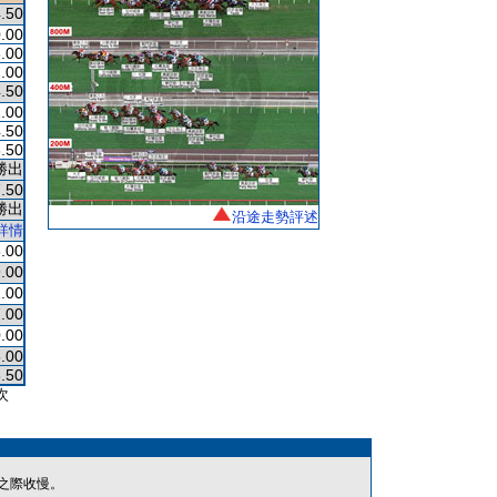
.50
.00
.00
.00
.50
.00
.50
.50
勝出
.50
勝出
沿途走勢評述
詳情
.00
.00
.00
.00
.00
.00
.50
次
之際收慢。