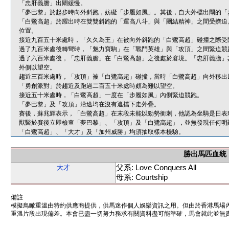
「忠肝義膽」出閘緩慢。
「夢巴黎」於起步時向外斜跑，妨礙「步履如風」。其後，自大外檔出閘的「
「白鷺高超」於躍出時在雙雙斜跑的「運高八斗」與「團結精神」之間受擠迫
位置。
接近九百五十米處時，「久久為王」在被向外斜跑的「白鷺高超」碰撞之際受
過了九百米處後轉彎時，「魅力寶駒」在「戰鬥英雄」與「攻頂」之間緊迫競
過了六百米處後，「忠肝義膽」在「白鷺高超」之後處於窘境。「忠肝義膽」
外側以望空。
趨近三百米處時，「攻頂」被「白鷺高超」碰撞，當時「白鷺高超」向外移出
「勇創派對」於趨近及跑過二百五十米處時頗為難以望空。
接近五十米處時，「白鷺高超」一度在「步履如風」內側緊迫競跑。
「夢巴黎」及「攻頂」沿途均在沒有遮擋下走外疊。
賽後，蘇兆輝表示，「白鷺高超」在末段未能以勁勢衝刺，他認為坐騎是日表
獸醫於賽後立即檢查「夢巴黎」、「攻頂」及「白鷺高超」，並無發現任何明
「白鷺高超」、「大才」及「加州威勝」均須抽取樣本檢驗。
勝出馬匹血統
父系: Love Conquers All
大才
母系: Courtship
備註
模擬鳥瞰重溫由特約供應商提供，供馬迷作個人娛樂資訊之用。但由於香港馬場
重溫片段出現偏差。本會已盡一切努力務求有關資料盡可能準確，馬會就此並無責