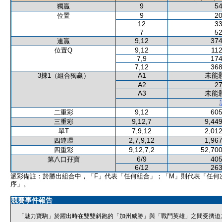
9
54
獨贏
9
20
位置
12
33
7
52
9,12
374
連贏
9,12
112
位置Q
7,9
174
7,12
368
A1
未能
3揀1（組合獨贏）
A2
27
A3
未能
9,12
605
二重彩
9,12,7
9,449
三重彩
7,9,12
2,012
單T
2,7,9,12
1,967
四連環
9,12,7,2
52,700
四重彩
6/9
405
第八口孖寶
6/12
263
派彩備註：於勝出組合中，「F」代表「任何組合」；「M」則代表「任何
序」。
競賽事件報告
「魅力寶駒」於躍出時在雙雙斜跑的「加州威勝」與「戰鬥英雄」之間受擠迫