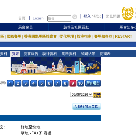
登入
/
登記
常見問題
首頁
English
馬會會員
慈善及社區貢獻
馬會知多
放區
|
國際賽馬
|
香港國際馬匹拍賣會
|
從化馬場
|
投注指南
|
賽馬知多些
|
RESTART
資料
賽果
賽事報告
騎練資料
馬匹資料
試閘結果
賽期表
沙田:
 :
好地至快地
草地 - "A+3" 賽道