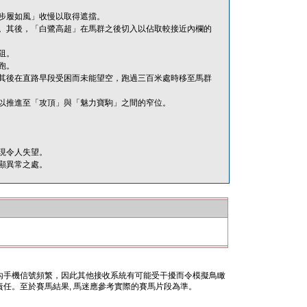
步履如風」收慢以取得遮擋。
。其後，「白鷺高超」在馬群之後切入以佔取較接近內欄的
阻。
跑。
其後在直路早段受困而未能望空，跑過三百米處時移至馬群
以推進至「攻頂」與「魅力寶駒」之間的窄位。
現令人失望。
顯異常之處。
內手機信號頻繁，因此其他接收系統有可能受干擾而令模擬鳥瞰
任。至於賽馬結果, 馬迷應參考實際的賽馬片段為準。