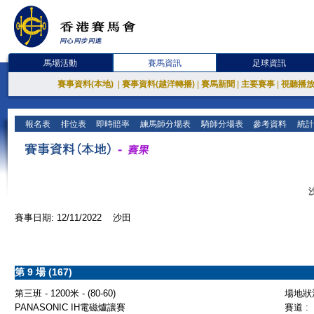
馬場活動
賽馬資訊
足球資訊
賽事資料(本地)
|
賽事資料(越洋轉播)
|
賽馬新聞
|
主要賽事
|
視聽播
報名表
排位表
即時賠率
練馬師分場表
騎師分場表
參考資料
統計
賽事日期: 12/11/2022 沙田
第 9 場 (167)
第三班 - 1200米 - (80-60)
場地狀況
PANASONIC IH電磁爐讓賽
賽道 :