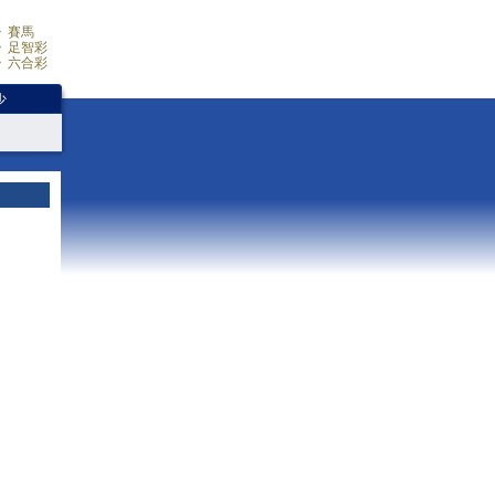
賽馬
足智彩
六合彩
少