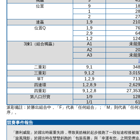
9
45
獨贏
9
18
位置
1
28
2
27
1,9
210
連贏
1,9
76
位置Q
2,9
64
1,2
124
A1
未能
3揀1（組合獨贏）
A2
20
A3
未能
9,1
348
二重彩
9,1,2
3,015
三重彩
1,2,9
713
單T
1,2,8,9
2,629
四連環
9,1,2,8
27,353
四重彩
1/9
128
第八口孖寶
1/1
61
派彩備註：於勝出組合中，「F」代表「任何組合」；「M」則代表「任何
序」。
競賽事件報告
「勝利威龍」於躍出時嚴重失蹄，導致黃皓楠於起步後跑了一段短途程後被拋
「旋風飛影」於躍出時在雙雙斜跑的「包裝長勝」與「幸運有您」之間受擠迫