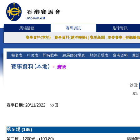
馬場活動
賽馬資訊
足球資訊
賽事資料(本地)
|
賽事資料(越洋轉播)
|
賽馬新聞
|
主要賽事
|
視聽播
報名表
排位表
即時賠率
練馬師分場表
騎師分場表
參考資料
統計
沙田:
S1:
賽事日期: 20/11/2022 沙田
第 9 場 (186)
第二班 - 1200米 - (100-80)
場地狀況