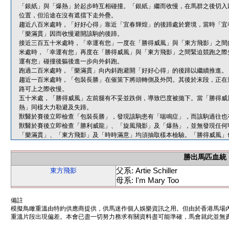
「銀紙」與「爆熱」於起步時互相碰撞。「銀紙」繼而收慢，在馬群之後切入
位置，但沿途在沒有遮擋下走外疊。
趨近八百米處時，「好好心得」靠近「宜春輝煌」的後蹄處於窘境，當時「宜
「樂滿貫」因而收慢避開該駒的後蹄。
接近三百五十米處時，「幸運有您」一度在「勝得威風」與「東方飛影」之間
米處時，「幸運有您」再度在「勝得威風」與「東方飛影」之間緊迫競跑之際
運有您」碰撞後軀後進一步向外斜跑。
跑過二百米處時，「樂滿貫」向內斜跑避開「好好心得」的後蹄以繼續推進。
趨近一百米處時，「包裝長勝」在催策下將頭轉側及外閃。其後於末段，正在
路可上之際收慢。
五十米處，「勝得威風」左前腿有不妥並跌倒，導致巴度被拋下。當「勝得威
熱」同樣大力勒避及失蹄。
獸醫於賽後立即檢查「包裝長勝」，發現該駒患有「喘鳴症」，而該駒過往也
獸醫於賽後立即檢查「勝利威龍」、「旋風飛影」及「爆熱」，並無發現任何
「樂滿貫」、「東方飛影」及「時時滿意」均須抽取樣本檢驗。「勝得威風」
勝出馬匹血統
父系: Artie Schiller
東方飛影
母系: I'm Mary Too
備註
模擬鳥瞰重溫由特約供應商提供，供馬迷作個人娛樂資訊之用。但由於香港馬場
重溫片段出現偏差。本會已盡一切努力務求有關資料盡可能準確，馬會就此並無責