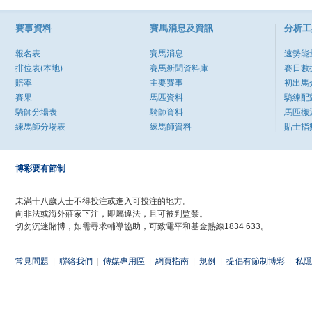
賽事資料
賽馬消息及資訊
分析工
報名表
賽馬消息
速勢能
排位表(本地)
賽馬新聞資料庫
賽日數
賠率
主要賽事
初出馬
賽果
馬匹資料
騎練配
騎師分場表
騎師資料
馬匹搬
練馬師分場表
練馬師資料
貼士指
博彩要有節制
未滿十八歲人士不得投注或進入可投注的地方。
向非法或海外莊家下注，即屬違法，且可被判監禁。
切勿沉迷賭博，如需尋求輔導協助，可致電平和基金熱線1834 633。
常見問題
|
聯絡我們
|
傳媒專用區
|
網頁指南
|
規例
|
提倡有節制博彩
|
私隱