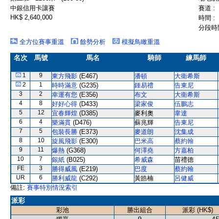
中銀信用卡讓賽
賽道 :
HK$ 2,640,000
時間 :
分段時間
全方位賽事重溫
餘勢分析
模擬鳥瞰重溫
名次
馬號
馬名
騎師
練馬師
1
9
東方飛影
(E467)
潘頓
大衛希斯
2
1
時時滿意
(G235)
鍾易禮
告東尼
3
2
幸運有您
(E356)
布文
大衛希斯
4
8
好好心得
(D433)
梁家俊
伍鵬志
5
12
宜春輝煌
(D385)
麥利奧
韋達
6
4
樂滿貫
(D476)
蘇兆輝
告東尼
7
5
包裝長勝
(E373)
麥道朗
沈集成
8
10
旋風飛影
(E300)
巴米高
蔡約翰
9
11
爆熱
(G368)
何澤堯
方嘉柏
10
7
銀紙
(B025)
希威森
苗禮德
FE
3
勝得威風
(E219)
巴度
蔡約翰
UR
6
勝利威龍
(C292)
黃皓楠
呂健威
備註:
賽事特別情況索引
派彩
彩池
勝出組合
派彩 (HK$)