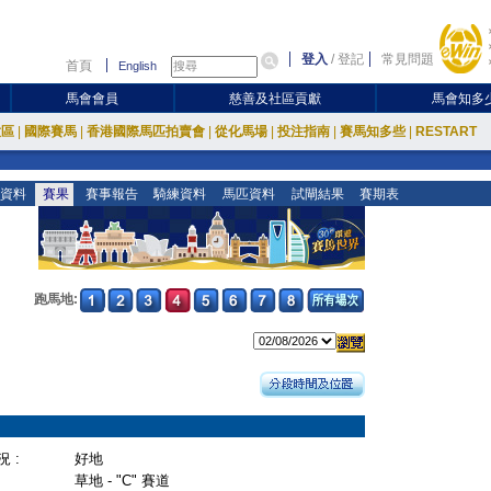
登入
/
登記
常見問題
首頁
English
馬會會員
慈善及社區貢獻
馬會知多
放區
|
國際賽馬
|
香港國際馬匹拍賣會
|
從化馬場
|
投注指南
|
賽馬知多些
|
RESTART
資料
賽果
賽事報告
騎練資料
馬匹資料
試閘結果
賽期表
跑馬地:
 :
好地
草地 - "C" 賽道