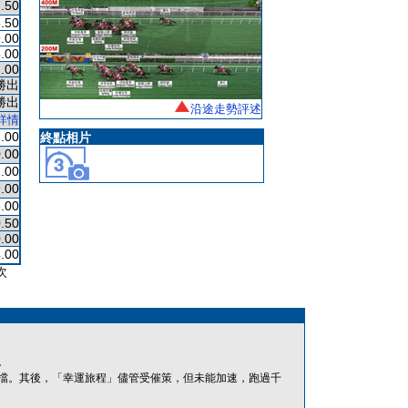
.50
.50
.00
.00
.00
勝出
勝出
沿途走勢評述
詳情
.00
終點相片
.00
.00
.00
.00
.50
.00
.00
次
。
擋。其後，「幸運旅程」儘管受催策，但未能加速，跑過千