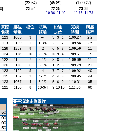
(23.54)
(45.89)
(1:09.27)
23.54
22.35
23.38
 :
10.86 11.49
11.65 11.73
實際
排位
檔位
頭馬
沿途
完成
獨贏
負磅
體重
距離
走位
時間
賠率
123
1030
3
---
3
3
1
1:09.27
2.2
119
1199
1
1-3/4
2
1
2
1:09.56
2.5
129
1268
9
2
6
5
3
1:09.59
11
134
1118
10
2-1/4
10
9
4
1:09.61
15
122
1156
7
2-1/2
8
8
5
1:09.69
11
120
1116
6
3-1/4
1
2
6
1:09.79
21
123
1156
5
4
7
7
7
1:09.92
40
125
1152
2
4-1/4
4
4
8
1:09.95
44
123
1067
4
6-1/2
5
6
9
1:10.31
35
121
1106
8
10-3/4
9
10
10
1:11.00
60
賽事沿途走位圖片
.50
.00
.00
.50