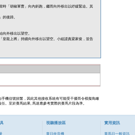
當時「胡椒軍曹」向內斜跑，繼而向外移出以紓緩緊迫。其
」的後蹄。
始向外移出以望空。
「皇龍上將」持續向外移出以望空。小組譴責梁家俊，並告
內手機信號頻繁，因此其他接收系統有可能受干擾而令模擬鳥瞰
任。至於賽馬結果, 馬迷應參考實際的賽馬片段為準。
具
視聽播放區
實用資訊
量
賽日收音機
賽馬日一般資訊