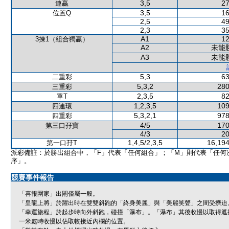
3,5
27
連贏
3,5
16
位置Q
2,5
49
2,3
35
A1
12
3揀1（組合獨贏）
A2
未能
A3
未能
5,3
63
二重彩
5,3,2
280
三重彩
2,3,5
82
單T
1,2,3,5
109
四連環
5,3,2,1
978
四重彩
4/5
170
第三口孖寶
4/3
20
1,4,5/2,3,5
16,194
第一口孖T
派彩備註：於勝出組合中，「F」代表「任何組合」；「M」則代表「任何
序」。
競賽事件報告
「喜報圍家」出閘僅屬一般。
「皇龍上將」於躍出時在雙雙斜跑的「終身美麗」與「美麗笑聲」之間受擠迫
「幸運旅程」於起步時向外斜跑，碰撞「瀑布」。「瀑布」其後收慢以取得遮
一米處時收慢以佔取較接近內欄的位置。