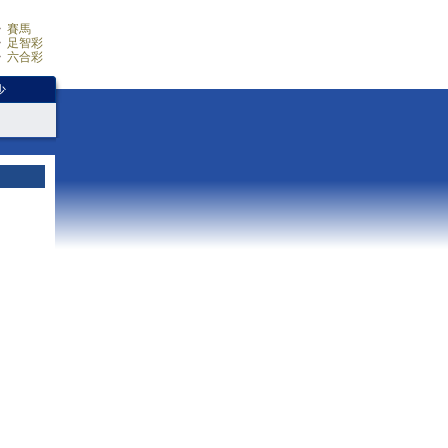
賽馬
足智彩
六合彩
少