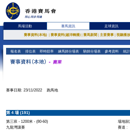
馬場活動
賽馬資訊
足球資訊
賽事資料(本地)
|
賽事資料(越洋轉播)
|
賽馬新聞
|
主要賽事
|
視聽播
報名表
排位表
即時賠率
練馬師分場表
騎師分場表
參考資料
統計
賽事日期: 23/11/2022 跑馬地
第 4 場 (191)
第三班 - 1200米 - (80-60)
場地狀況
九龍灣讓賽
賽道 :