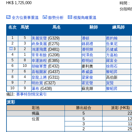
HK$ 1,725,000
時間 :
分段時間
全方位賽事重溫
餘勢分析
模擬鳥瞰重溫
名次
馬號
馬名
騎師
練馬師
1
5
美麗笑聲
(G329)
潘頓
蔡約翰
2
3
終身美麗
(E275)
鍾易禮
告東尼
3
2
鴻運飛鷹
(D481)
潘明輝
呂健威
4
1
常常有餘
(G208)
何澤堯
方嘉柏
5
8
幸運旅程
(E385)
蔡明紹
羅富全
6
10
胡椒軍曹
(E432)
麥利奧
徐雨石
7
6
喜報圍家
(G437)
希威森
黎昭昇
8
4
皇龍上將
(G311)
梁家俊
高伯新
9
7
明欣賞
(C327)
霍宏聲
賀賢
10
9
瀑布
(G438)
蘇兆輝
黎昭昇
備註:
賽事特別情況索引
派彩
彩池
勝出組合
派彩 (HK$)
5
22
獨贏
5
12
位置
3
11
2
25