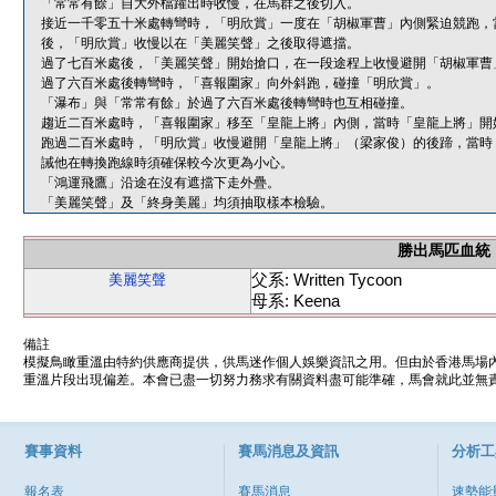
「常常有餘」自大外檔躍出時收慢，在馬群之後切入。
接近一千零五十米處轉彎時，「明欣賞」一度在「胡椒軍曹」內側緊迫競跑，
後，「明欣賞」收慢以在「美麗笑聲」之後取得遮擋。
過了七百米處後，「美麗笑聲」開始搶口，在一段途程上收慢避開「胡椒軍曹
過了六百米處後轉彎時，「喜報圍家」向外斜跑，碰撞「明欣賞」。
「瀑布」與「常常有餘」於過了六百米處後轉彎時也互相碰撞。
趨近二百米處時，「喜報圍家」移至「皇龍上將」內側，當時「皇龍上將」開
跑過二百米處時，「明欣賞」收慢避開「皇龍上將」（梁家俊）的後蹄，當時
誡他在轉換跑線時須確保較今次更為小心。
「鴻運飛鷹」沿途在沒有遮擋下走外疊。
「美麗笑聲」及「終身美麗」均須抽取樣本檢驗。
勝出馬匹血統
父系: Written Tycoon
美麗笑聲
母系: Keena
備註
模擬鳥瞰重溫由特約供應商提供，供馬迷作個人娛樂資訊之用。但由於香港馬場
重溫片段出現偏差。本會已盡一切努力務求有關資料盡可能準確，馬會就此並無責
賽事資料
賽馬消息及資訊
分析工
報名表
賽馬消息
速勢能