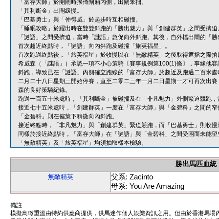
「富存大師」於開閘時挨倚閘廂內側，出閘笨拙。
「其利斷金」出閘緩慢。
「巴基勇士」與「仲得威」於起步時互相碰撞。
「睡眠攻略」於躍出時在雙雙斜跑的「勝出魅力」與「創建群英」之間受擠迫
「謎語」之間受擠迫，當時「謎語」急促向外斜跑。其後，自外檔出閘的「勝
首次趨近終點時，「謎語」向內斜跑及碰撞「旅英福星」。
首次跑過終點後，「旅英福星」於收慢以在「無敵精英」之後取得遮擋之際搶
希威森（「謎語」）承認一項不小心策騎〔賽事規例第100(1)條〕，事緣
斜跑，導致已在「謎語」內側確立跑線的「富存大師」於趨近及跑過二百米處
二月二十八日星期三開始停賽，直至二零二三年一月二日星期一才可再次出賽
森的良好策騎紀錄。
跑過一百五十米處時，「其利斷金」被碰撞及在「非凡魅力」外側緊迫競跑，
接近七十五米處時，「創建群英」一度在「富存大師」與「金碧科」之間的窄
「金碧科」則在催策下稍微向內斜跑。
接近終點時，「非凡魅力」與「創建群英」緊迫競跑，而「巴基勇士」則收慢
同樣於接近終點時，「富存大師」在「謎語」與「金碧科」之間受困而未能望
「無敵精英」及「旅英福星」均須抽取樣本檢驗。
勝出馬匹血統
父系: Zacinto
無敵精英
母系: You Are Amazing
備註
模擬鳥瞰重溫由特約供應商提供，供馬迷作個人娛樂資訊之用。但由於香港馬場