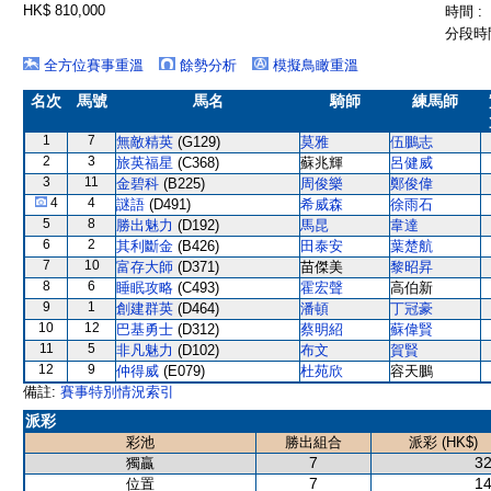
HK$ 810,000
時間 :
分段時間
全方位賽事重溫
餘勢分析
模擬鳥瞰重溫
名次
馬號
馬名
騎師
練馬師
1
7
無敵精英
(G129)
莫雅
伍鵬志
2
3
旅英福星
(C368)
蘇兆輝
呂健威
3
11
金碧科
(B225)
周俊樂
鄭俊偉
4
4
謎語
(D491)
希威森
徐雨石
5
8
勝出魅力
(D192)
馬昆
韋達
6
2
其利斷金
(B426)
田泰安
葉楚航
7
10
富存大師
(D371)
苗傑美
黎昭昇
8
6
睡眠攻略
(C493)
霍宏聲
高伯新
9
1
創建群英
(D464)
潘頓
丁冠豪
10
12
巴基勇士
(D312)
蔡明紹
蘇偉賢
11
5
非凡魅力
(D102)
布文
賀賢
12
9
仲得威
(E079)
杜苑欣
容天鵬
備註:
賽事特別情況索引
派彩
彩池
勝出組合
派彩 (HK$)
7
32
獨贏
7
14
位置