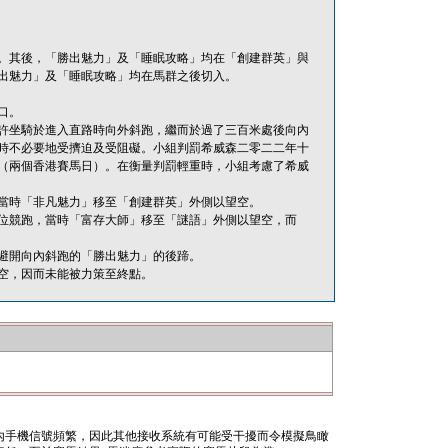
。其後，「勝出魅力」及「睡眠攻略」均在「創建群英」與
出魅力」及「睡眠攻略」均在馬群之後切入。
口。
他容許坐騎於進入直路時向外斜跑，繼而於過了三百米處後向內
時不必要地受擠迫及受阻礙。小組判罰希威森二零二二年十
（兩個香港賽馬日）。在衡量判罰輕重時，小組考慮了希威
當時「非凡魅力」移至「創建群英」外側以望空。
位競跑，當時「富存大師」移至「謎語」外側以望空，而
避開向內斜跑的「勝出魅力」的後蹄。
空，因而未能被力策至終點。
內手機信號頻繁，因此其他接收系統有可能受干擾而令模擬鳥瞰