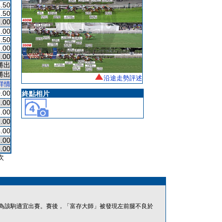
.50
.50
.00
.00
.50
.00
.00
勝出
勝出
沿途走勢評述
詳情
.00
終點相片
.00
.00
.00
.00
1.00
.00
次
為該駒適宜出賽。賽後，「富存大師」被發現左前腿不良於