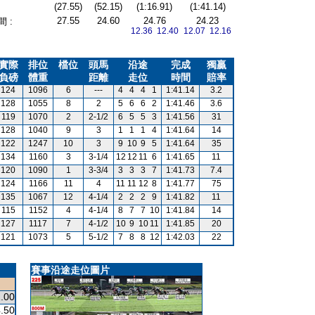
(27.55)
(52.15)
(1:16.91)
(1:41.14)
27.55
24.60
24.76
24.23
 :
12.36 12.40
12.07 12.16
實際
排位
檔位
頭馬
沿途
完成
獨贏
負磅
體重
距離
走位
時間
賠率
124
1096
6
---
4
4
4
1
1:41.14
3.2
128
1055
8
2
5
6
6
2
1:41.46
3.6
119
1070
2
2-1/2
6
5
5
3
1:41.56
31
128
1040
9
3
1
1
1
4
1:41.64
14
122
1247
10
3
9
10
9
5
1:41.64
35
134
1160
3
3-1/4
12
12
11
6
1:41.65
11
120
1090
1
3-3/4
3
3
3
7
1:41.73
7.4
124
1166
11
4
11
11
12
8
1:41.77
75
135
1067
12
4-1/4
2
2
2
9
1:41.82
11
115
1152
4
4-1/4
8
7
7
10
1:41.84
14
127
1117
7
4-1/2
10
9
10
11
1:41.85
20
121
1073
5
5-1/2
7
8
8
12
1:42.03
22
賽事沿途走位圖片
.00
.50