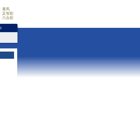
賽馬
足智彩
六合彩
少