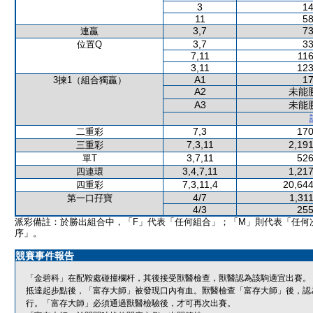
3
14
11
58
3,7
73
連贏
3,7
33
位置Q
7,11
116
3,11
123
A1
17
3揀1（組合獨贏）
A2
未能
A3
未能
7,3
170
二重彩
7,3,11
2,191
三重彩
3,7,11
526
單T
3,4,7,11
1,217
四連環
7,3,11,4
20,644
四重彩
4/7
1,31
第一口孖寶
4/3
255
派彩備註：於勝出組合中，「F」代表「任何組合」；「M」則代表「任何
序」。
競賽事件報告
「金碧科」在配鞍處碰撞欄杆，其後接受獸醫檢查，獸醫認為該駒適宜出賽。
抵達起步點後，「富存大師」被發現口內有血。獸醫檢查「富存大師」後，認
行。「富存大師」必須通過獸醫檢驗後，才可再次出賽。