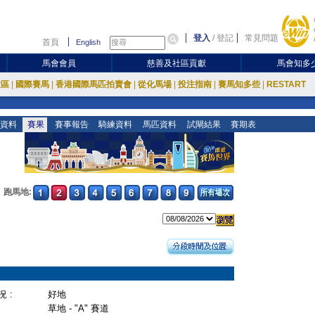
登入
/
登記
常見問題
首頁
English
馬會會員
慈善及社區貢獻
馬會知多
放區
|
國際賽馬
|
香港國際馬匹拍賣會
|
從化馬場
|
投注指南
|
賽馬知多些
|
RESTART
資料
賽果
賽事報告
騎練資料
馬匹資料
試閘結果
賽期表
跑馬地:
 :
好地
草地 - "A" 賽道