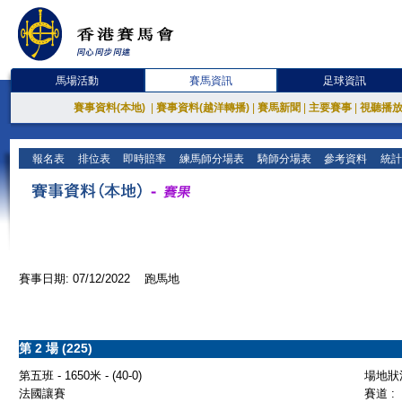
馬場活動
賽馬資訊
足球資訊
賽事資料(本地)
|
賽事資料(越洋轉播)
|
賽馬新聞
|
主要賽事
|
視聽播
報名表
排位表
即時賠率
練馬師分場表
騎師分場表
參考資料
統計
賽事日期: 07/12/2022 跑馬地
第 2 場 (225)
第五班 - 1650米 - (40-0)
場地狀況
法國讓賽
賽道 :