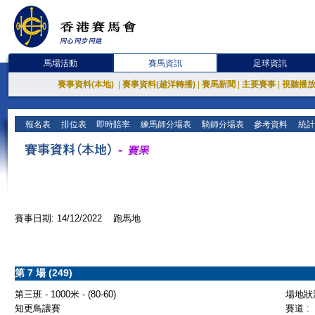
馬場活動
賽馬資訊
足球資訊
賽事資料(本地)
|
賽事資料(越洋轉播)
|
賽馬新聞
|
主要賽事
|
視聽播
報名表
排位表
即時賠率
練馬師分場表
騎師分場表
參考資料
統計
賽事日期: 14/12/2022 跑馬地
第 7 場 (249)
第三班 - 1000米 - (80-60)
場地狀況
知更鳥讓賽
賽道 :