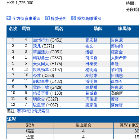
HK$ 1,725,000
時間 :
分段時間
全方位賽事重溫
餘勢分析
模擬鳥瞰重溫
名次
馬號
馬名
騎師
練馬師
1
4
加州得力
(G451)
霍宏聲
告東尼
2
2
飛凡
(E271)
布文
蔡約翰
3
3
華麗活力
(G051)
潘頓
羅富全
4
1
精彩勇士
(D387)
何澤堯
大衛希斯
5
5
天火同人
(E175)
田泰安
韋達
6
12
疾風勁草
(D197)
楊明綸
黎昭昇
7
10
令才
(D350)
巫顯東
伍鵬志
8
11
胡椒軍曹
(E432)
潘明輝
徐雨石
9
9
電路十號
(G429)
鍾易禮
告東尼
10
6
精英至尊
(H133)
希威森
高伯新
11
8
明欣賞
(C327)
周俊樂
賀賢
12
7
駿皇寶
(H067)
梁家俊
蘇偉賢
備註:
賽事特別情況索引
派彩
彩池
勝出組合
派彩 (HK$
4
30
獨贏
4
15
位置