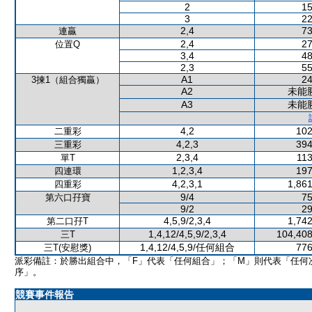
2
15
3
22
2,4
73
連贏
2,4
27
位置Q
3,4
48
2,3
55
A1
24
3揀1（組合獨贏）
A2
未能
A3
未能
4,2
102
二重彩
4,2,3
394
三重彩
2,3,4
113
單T
1,2,3,4
197
四連環
4,2,3,1
1,861
四重彩
9/4
75
第六口孖寶
9/2
29
4,5,9/2,3,4
1,742
第二口孖T
1,4,12/4,5,9/2,3,4
104,408
三T
1,4,12/4,5,9/任何組合
776
三T(安慰獎)
派彩備註：於勝出組合中，「F」代表「任何組合」；「M」則代表「任何
序」。
競賽事件報告