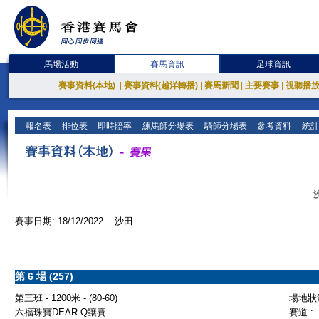
馬場活動
賽馬資訊
足球資訊
賽事資料(本地)
|
賽事資料(越洋轉播)
|
賽馬新聞
|
主要賽事
|
視聽播
報名表
排位表
即時賠率
練馬師分場表
騎師分場表
參考資料
統計
賽事日期: 18/12/2022 沙田
第 6 場 (257)
第三班 - 1200米 - (80-60)
場地狀況
六福珠寶DEAR Q讓賽
賽道 :