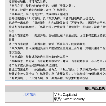
過獸醫檢驗後，才可再次出賽。
「非凡之星」於起步時向外斜跑，妨礙「美麗之選」。
「勇趣」於躍出時向內斜跑，碰撞「紅楓勝景」。
「逐夢年代」與「勇創派對」於躍出時互相碰撞。
自外檔出閘的「川河首駒」及「萬眾力得」均於早段在馬群之後切入。
跑過千一米處時，「勇創派對」向內斜跑及碰撞「逐夢年代」，因而失去平衡
接近九百米處轉彎時，「萬眾力得」收慢避開「勇創派對」的後蹄，當時「勇
平衡。
接近八百米處時，「美麗奔馳」在收慢以在「步履如風」之後取得遮擋之際靠
外疊。
過了六百米處後，「美麗奔馳」靠近「逐夢年代」的後蹄競跑。
「萬眾力得」自入直路起受困而未能望空直至跑過三百米處，其後於跑過二百
側以望空。
「喜勝威龍」於趨近及跑過三百米處時難以望空。
「紅楓勝景」於跑過三百米處時難以望空，趨近二百米處時在被「非凡之星」
過二百米處及接近終點時兩度緊迫競跑。
趨近二百米處時，「步履如風」被布文（「魅力寶駒」）的馬鞭意外擊中鼻部
獸醫於賽後立即檢查「紅楓勝景」及「步履如風」，並無發現任何明顯異常之
「魅力寶駒」、「川河首駒」及「美麗奔馳」均須抽取樣本檢驗。
勝出馬匹血統
父系: Capitalist
川河首駒
母系: Sweet Melody