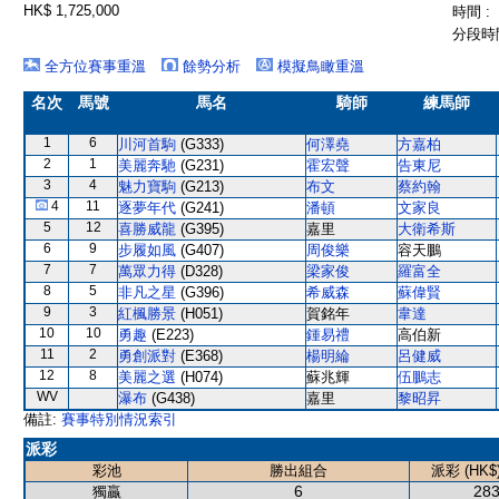
HK$ 1,725,000
時間 :
分段時間
全方位賽事重溫
餘勢分析
模擬鳥瞰重溫
名次
馬號
馬名
騎師
練馬師
1
6
川河首駒
(G333)
何澤堯
方嘉柏
2
1
美麗奔馳
(G231)
霍宏聲
告東尼
3
4
魅力寶駒
(G213)
布文
蔡約翰
4
11
逐夢年代
(G241)
潘頓
文家良
5
12
喜勝威龍
(G395)
嘉里
大衛希斯
6
9
步履如風
(G407)
周俊樂
容天鵬
7
7
萬眾力得
(D328)
梁家俊
羅富全
8
5
非凡之星
(G396)
希威森
蘇偉賢
9
3
紅楓勝景
(H051)
賀銘年
韋達
10
10
勇趣
(E223)
鍾易禮
高伯新
11
2
勇創派對
(E368)
楊明綸
呂健威
12
8
美麗之選
(H074)
蘇兆輝
伍鵬志
WV
瀑布
(G438)
嘉里
黎昭昇
備註:
賽事特別情況索引
派彩
彩池
勝出組合
派彩 (HK$
6
283
獨贏