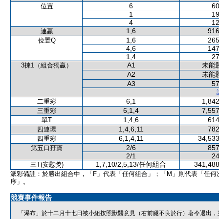
6
60
位置
1
19
4
12
1,6
916
連贏
1,6
265
位置Q
4,6
147
1,4
27
A1
未能
3揀1（組合獨贏）
A2
未能
A3
57
6,1
1,842
二重彩
6,1,4
7,557
三重彩
1,4,6
614
單T
1,4,6,11
782
四連環
6,1,4,11
34,533
四重彩
2/6
857
第五口孖寶
2/1
24
1,7,10/2,5,13/任何組合
341,488
三T(安慰獎)
派彩備註：於勝出組合中，「F」代表「任何組合」；「M」則代表「任何
序」。
競賽事件報告
「瀑布」於十二月十七日被小組按照獸醫意見（右前腿不良於行）著令退出，