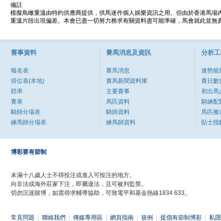
備註
模擬鳥瞰重溫由特約供應商提供，供馬迷作個人娛樂資訊之用。但由於香港馬場
重溫片段出現偏差。本會已盡一切努力務求有關資料盡可能準確，馬會就此並無責
賽事資料
賽馬消息及資訊
分析工
報名表
賽馬消息
速勢能
排位表(本地)
賽馬新聞資料庫
賽日數
賠率
主要賽事
初出馬
賽果
馬匹資料
騎練配
騎師分場表
騎師資料
馬匹搬
練馬師分場表
練馬師資料
貼士指
博彩要有節制
未滿十八歲人士不得投注或進入可投注的地方。
向非法或海外莊家下注，即屬違法，且可被判監禁。
切勿沉迷賭博，如需尋求輔導協助，可致電平和基金熱線1834 633。
常見問題
|
聯絡我們
|
傳媒專用區
|
網頁指南
|
規例
|
提倡有節制博彩
|
私隱