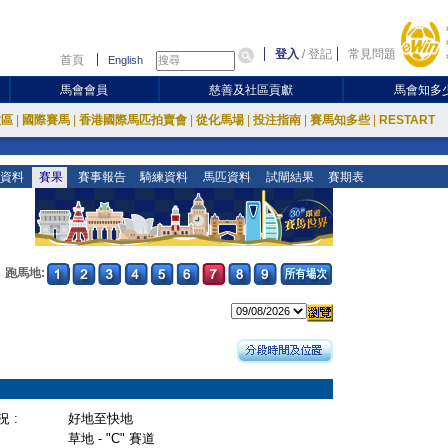
登入
/
登記
常見問題
首頁
English
馬會會員
慈善及社區貢獻
馬會知多
放區
|
國際賽馬
|
香港國際馬匹拍賣會
|
從化馬場
|
投注指南
|
賽馬知多些
|
RESTART
資料
賽果
賽事報告
騎練資料
馬匹資料
試閘結果
賽期表
跑馬地:
 :
好地至快地
草地 - "C" 賽道