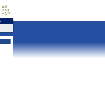
賽馬
足智彩
六合彩
少