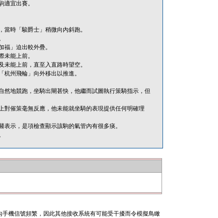
駒適宜出賽。
，當時「駿爵士」稍微向內斜跑。
。
加福」迫出較外疊。
際未能上前。
及未能上前，直至入直路時望空。
「杭州飛輪」向外移出以推進。
自然地競跑，坐騎出閘甚快，他繼而試圖執行策騎指示，但
上對催策毫無反應，他未能就坐騎的表現提供任何明確理
醫表示，是項檢查顯示該駒的氣管內有很多痰。
。
內手機信號頻繁，因此其他接收系統有可能受干擾而令模擬鳥瞰