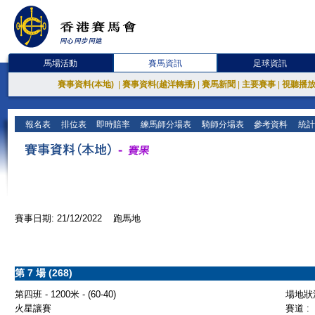
馬場活動
賽馬資訊
足球資訊
賽事資料(本地)
|
賽事資料(越洋轉播)
|
賽馬新聞
|
主要賽事
|
視聽播
報名表
排位表
即時賠率
練馬師分場表
騎師分場表
參考資料
統計
賽事日期: 21/12/2022 跑馬地
第 7 場 (268)
第四班 - 1200米 - (60-40)
場地狀況
火星讓賽
賽道 :