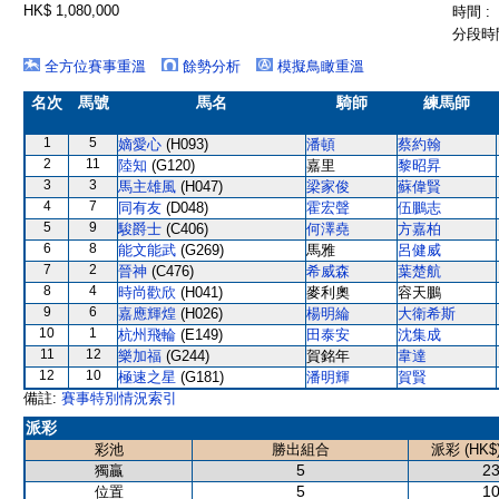
HK$ 1,080,000
時間 :
分段時間
全方位賽事重溫
餘勢分析
模擬鳥瞰重溫
名次
馬號
馬名
騎師
練馬師
1
5
嫡愛心
(H093)
潘頓
蔡約翰
2
11
陸知
(G120)
嘉里
黎昭昇
3
3
馬主雄風
(H047)
梁家俊
蘇偉賢
4
7
同有友
(D048)
霍宏聲
伍鵬志
5
9
駿爵士
(C406)
何澤堯
方嘉柏
6
8
能文能武
(G269)
馬雅
呂健威
7
2
晉神
(C476)
希威森
葉楚航
8
4
時尚歡欣
(H041)
麥利奧
容天鵬
9
6
嘉應輝煌
(H026)
楊明綸
大衛希斯
10
1
杭州飛輪
(E149)
田泰安
沈集成
11
12
樂加福
(G244)
賀銘年
韋達
12
10
極速之星
(G181)
潘明輝
賀賢
備註:
賽事特別情況索引
派彩
彩池
勝出組合
派彩 (HK$
5
23
獨贏
5
10
位置