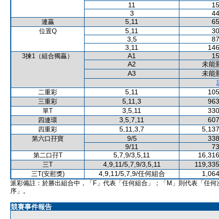
11
15
3
44
5,11
65
連贏
5,11
30
位置Q
3,5
87
3,11
146
A1
15
3揀1（組合獨贏）
A2
未能
A3
未能
5,11
105
二重彩
5,11,3
963
三重彩
3,5,11
330
單T
3,5,7,11
607
四連環
5,11,3,7
5,137
四重彩
9/5
338
第六口孖寶
9/11
73
5,7,9/3,5,11
16,316
第二口孖T
4,9,11/5,7,9/3,5,11
119,335
三T
4,9,11/5,7,9/任何組合
1,064
三T(安慰獎)
派彩備註：於勝出組合中，「F」代表「任何組合」；「M」則代表「任何
序」。
競賽事件報告