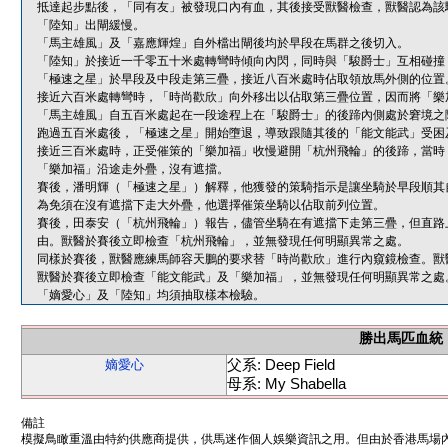
抵達起步點後，「同有友」被發現口內有血，其後接受獸醫檢查，獸醫認為該
「陸知」出閘緩慢。
「馬主雄風」及「嘉應輝煌」自外檔出閘後均於早段在馬群之後切入。
「陸知」於接近一千零五十米處轉彎時傾向內閃，同時與「駿爵士」互相碰撞
「極速之星」於早段及中段走第三疊，接近八百米處時佔取領放馬外側的位置
接近六百米處轉彎時，「時尚歡欣」向外移出以佔取第三疊位置，因而將「樂
「馬主雄風」自五百米處起在一段途程上在「駿爵士」的後蹄內側處於窘境之
跑過五百米處後，「極速之星」開始墮退，導致跟隨其後的「能文能武」受困
接近三百米處時，正受催策的「樂加福」收慢避開「杭州飛輪」的後蹄，當時
「樂加福」沿途走外疊，沒有遮擋。
賽後，潘明輝（「極速之星」）解釋，他獲發的策騎指示是讓坐騎於早段順其
為免須在沒有遮擋下走大外疊，他選擇催策坐騎以佔取前列位置。
賽後，田泰安（「杭州飛輪」）報告，儘管坐騎在有遮擋下走第三疊，但直路
由。獸醫於賽後立即檢查「杭州飛輪」，並無發現任何明顯異常之處。
同樣於賽後，獸醫應練馬師容天鵬的要求替「時尚歡欣」進行內窺鏡檢查。獸
獸醫於賽後立即檢查「能文能武」及「樂加福」，並無發現任何明顯異常之處
「嫡愛心」及「陸知」均須抽取樣本檢驗。
勝出馬匹血統
父系: Deep Field
嫡愛心
母系: My Shabella
備註
模擬鳥瞰重溫由特約供應商提供，供馬迷作個人娛樂資訊之用。但由於香港馬場