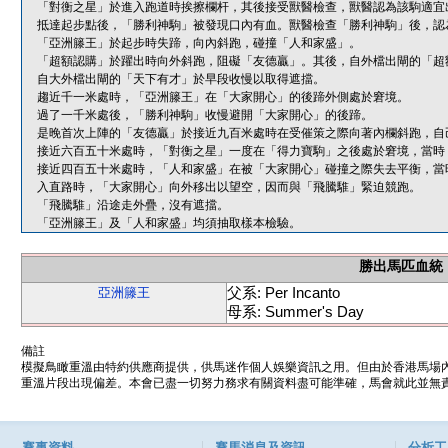
「對衡之星」於進入跑道時挨擦欄杆，其後接受獸醫檢查，獸醫認為該駒適宜
抵達起步點後，「勝利神駒」被發現口內有血。獸醫檢查「勝利神駒」後，認
「亞洲籐王」於起步時失蹄，向內斜跑，碰撞「人和家盛」。
「超額認購」於躍出時向外斜跑，阻礙「友德贏」。其後，自外檔出閘的「超
自大外檔出閘的「天下有才」於早段收慢以取得遮擋。
趨近千一米處時，「亞洲籐王」在「大家開心」的後蹄外側處於窘境。
過了一千米處後，「勝利神駒」收慢避開「大家開心」的後蹄。
是晚首次上陣的「友德贏」於接近九百米處時在受催策之際向著內欄斜跑，自
接近六百五十米處時，「對衡之星」一度在「得力寶駒」之後處於窘境，當時
接近四百五十米處時，「人和家盛」在被「大家開心」碰撞之際失去平衡，當
入直路時，「大家開心」向外移出以望空，因而與「飛騰騅」緊迫競跑。
「飛騰騅」沿途走外疊，沒有遮擋。
「亞洲籐王」及「人和家盛」均須抽取樣本檢驗。
勝出馬匹血統
父系: Per Incanto
亞洲籐王
母系: Summer's Day
備註
模擬鳥瞰重溫由特約供應商提供，供馬迷作個人娛樂資訊之用。但由於香港馬場
重溫片段出現偏差。本會已盡一切努力務求有關資料盡可能準確，馬會就此並無責
賽事資料
賽馬消息及資訊
分析工