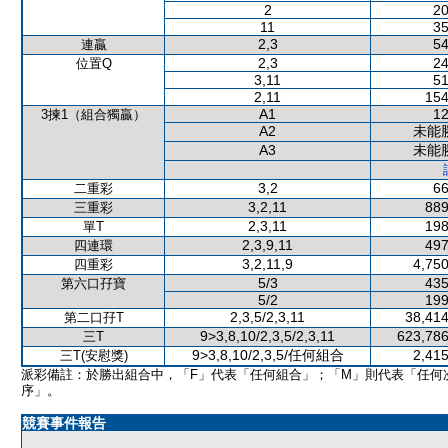
2
20
11
35
2,3
54
連贏
2,3
24
位置Q
3,11
51
2,11
154
A1
12
3揀1（組合獨贏）
A2
未能
A3
未能
3,2
66
二重彩
3,2,11
889
三重彩
2,3,11
198
單T
2,3,9,11
497
四連環
3,2,11,9
4,750
四重彩
5/3
435
第六口孖寶
5/2
199
2,3,5/2,3,11
38,414
第二口孖T
9>3,8,10/2,3,5/2,3,11
623,786
三T
9>3,8,10/2,3,5/任何組合
2,415
三T(安慰獎)
派彩備註：於勝出組合中，「F」代表「任何組合」；「M」則代表「任何
序」。
競賽事件報告