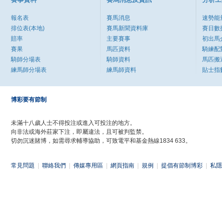
報名表
賽馬消息
速勢能
排位表(本地)
賽馬新聞資料庫
賽日數
賠率
主要賽事
初出馬
賽果
馬匹資料
騎練配
騎師分場表
騎師資料
馬匹搬
練馬師分場表
練馬師資料
貼士指
博彩要有節制
未滿十八歲人士不得投注或進入可投注的地方。
向非法或海外莊家下注，即屬違法，且可被判監禁。
切勿沉迷賭博，如需尋求輔導協助，可致電平和基金熱線1834 633。
常見問題
|
聯絡我們
|
傳媒專用區
|
網頁指南
|
規例
|
提倡有節制博彩
|
私隱