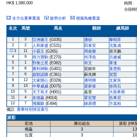
HK$ 1,080,000
時間 :
分段時間
全方位賽事重溫
餘勢分析
模擬鳥瞰重溫
名次
馬號
馬名
騎師
練馬師
1
3
亞洲籐王
(G035)
潘頓
黎昭昇
2
2
人和家盛
(C531)
田泰安
沈集成
3
11
小霸王
(G265)
周俊樂
容天鵬
4
9
得力寶駒
(E270)
何澤堯
呂健威
5
1
對衡之星
(E082)
布文
韋達
6
8
勝利神駒
(G401)
賀銘年
葉楚航
7
6
超額認購
(C361)
蘇兆輝
賀賢
8
12
大家開心
(E029)
潘明輝
文家良
9
10
中華威威
(D075)
梁家俊
徐雨石
10
5
天下有才
(H001)
嘉里
大衛希斯
11
4
友德贏
(H014)
霍宏聲
告東尼
12
7
飛騰騅
(E494)
鍾易禮
方嘉柏
備註:
賽事特別情況索引
派彩
彩池
勝出組合
派彩 (HK$
3
13
獨贏
3
10
位置