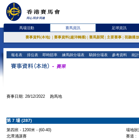
馬場活動
賽馬資訊
足球資訊
賽事資料(本地)
|
賽事資料(越洋轉播)
|
賽馬新聞
|
主要賽事
|
視聽播
報名表
排位表
即時賠率
練馬師分場表
騎師分場表
參考資料
統計
賽事日期: 28/12/2022 跑馬地
第 7 場 (287)
第四班 - 1200米 - (60-40)
場地狀況
北潭涌讓賽
賽道 :