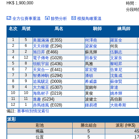
HK$ 1,900,000
時間 :
分段時間
全方位賽事重溫
餘勢分析
模擬鳥瞰重溫
名次
馬號
馬名
騎師
練馬師
1
5
美麗滿滿
(E355)
何澤堯
羅富全
2
6
天天得樂
(E294)
梁家俊
何良
3
2
旭日昇
(E466)
蘇兆輝
伍鵬志
4
12
電子傳奇
(G028)
田泰安
文家良
5
8
領航宇宙
(G436)
馬雅
黎昭昇
6
7
天寅合一
(E441)
霍宏聲
告東尼
7
3
智勇神駒
(G294)
潘頓
沈集成
8
9
追風驥足
(D009)
希威森
蘇偉賢
9
4
大力猴王
(G307)
賀銘年
韋達
10
10
海島材子
(D219)
黃俊
姚本輝
11
11
進趣
(G234)
波健士
高伯新
12
1
赤馬雄風
(E028)
鍾易禮
大衛希斯
備註:
賽事特別情況索引
派彩
彩池
勝出組合
派彩 (HK$)
5
45
獨贏
5
17
位置