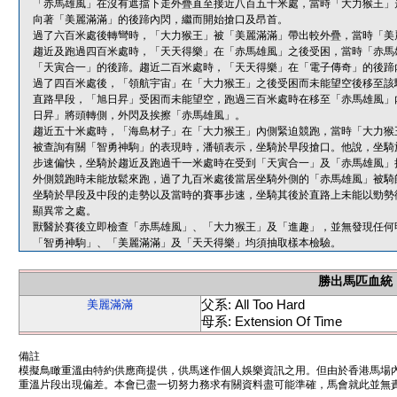
「赤馬雄風」在沒有遮擋下走外疊直至接近八百五十米處，當時「大力猴王」
向著「美麗滿滿」的後蹄內閃，繼而開始搶口及昂首。
過了六百米處後轉彎時，「大力猴王」被「美麗滿滿」帶出較外疊，當時「美
趨近及跑過四百米處時，「天天得樂」在「赤馬雄風」之後受困，當時「赤馬
「天寅合一」的後蹄。趨近二百米處時，「天天得樂」在「電子傳奇」的後蹄
過了四百米處後，「領航宇宙」在「大力猴王」之後受困而未能望空後移至該
直路早段，「旭日昇」受困而未能望空，跑過三百米處時在移至「赤馬雄風」
日昇」將頭轉側，外閃及挨擦「赤馬雄風」。
趨近五十米處時，「海島材子」在「大力猴王」內側緊迫競跑，當時「大力猴
被查詢有關「智勇神駒」的表現時，潘頓表示，坐騎於早段搶口。他說，坐騎
步速偏快，坐騎於趨近及跑過千一米處時在受到「天寅合一」及「赤馬雄風」
外側競跑時未能放鬆來跑，過了九百米處後當居坐騎外側的「赤馬雄風」被騎
坐騎於早段及中段的走勢以及當時的賽事步速，坐騎其後於直路上未能以勁勢
顯異常之處。
獸醫於賽後立即檢查「赤馬雄風」、「大力猴王」及「進趣」，並無發現任何
「智勇神駒」、「美麗滿滿」及「天天得樂」均須抽取樣本檢驗。
勝出馬匹血統
父系: All Too Hard
美麗滿滿
母系: Extension Of Time
備註
模擬鳥瞰重溫由特約供應商提供，供馬迷作個人娛樂資訊之用。但由於香港馬場
重溫片段出現偏差。本會已盡一切努力務求有關資料盡可能準確，馬會就此並無責