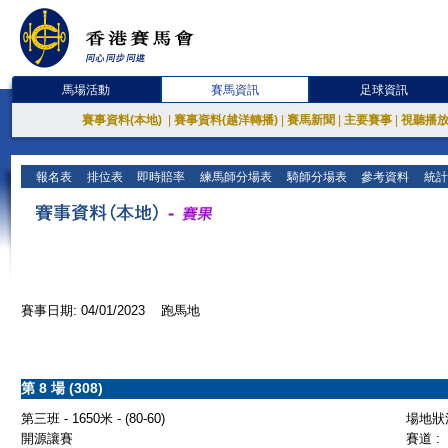
馬場活動
賽馬資訊
足球資訊
賽事資料(本地)
|
賽事資料(越洋轉播)
|
賽馬新聞
|
主要賽事
|
視聽播
報名表
排位表
即時賠率
練馬師分場表
騎師分場表
參考資料
統計
賽事日期: 04/01/2023 跑馬地
第 8 場 (308)
第三班 - 1650米 - (80-60)
場地狀況
開源讓賽
賽道 :