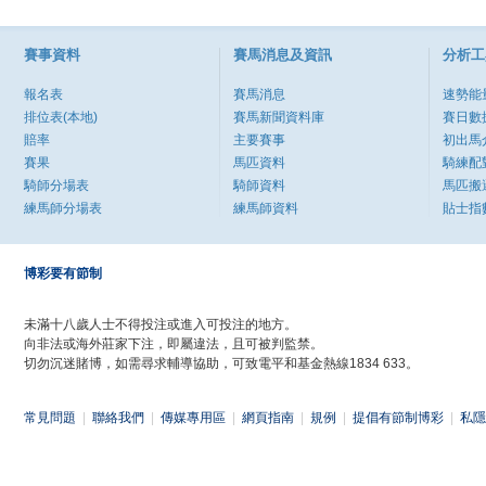
賽事資料
賽馬消息及資訊
分析工
報名表
賽馬消息
速勢能
排位表(本地)
賽馬新聞資料庫
賽日數
賠率
主要賽事
初出馬
賽果
馬匹資料
騎練配
騎師分場表
騎師資料
馬匹搬
練馬師分場表
練馬師資料
貼士指
博彩要有節制
未滿十八歲人士不得投注或進入可投注的地方。
向非法或海外莊家下注，即屬違法，且可被判監禁。
切勿沉迷賭博，如需尋求輔導協助，可致電平和基金熱線1834 633。
常見問題
|
聯絡我們
|
傳媒專用區
|
網頁指南
|
規例
|
提倡有節制博彩
|
私隱