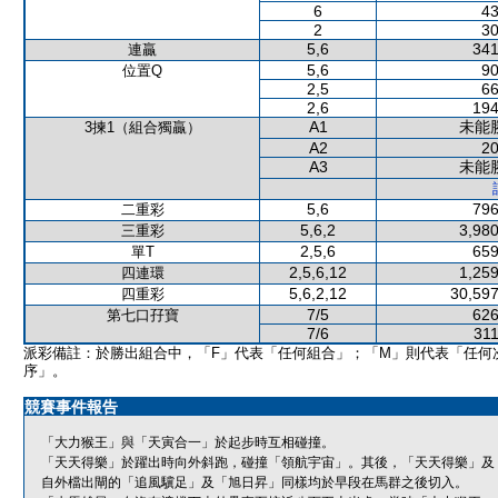
6
43
2
30
5,6
341
連贏
5,6
90
位置Q
2,5
66
2,6
194
A1
未能
3揀1（組合獨贏）
A2
20
A3
未能
5,6
796
二重彩
5,6,2
3,980
三重彩
2,5,6
659
單T
2,5,6,12
1,259
四連環
5,6,2,12
30,597
四重彩
7/5
626
第七口孖寶
7/6
311
派彩備註：於勝出組合中，「F」代表「任何組合」；「M」則代表「任何
序」。
競賽事件報告
「大力猴王」與「天寅合一」於起步時互相碰撞。
「天天得樂」於躍出時向外斜跑，碰撞「領航宇宙」。其後，「天天得樂」及
自外檔出閘的「追風驥足」及「旭日昇」同樣均於早段在馬群之後切入。