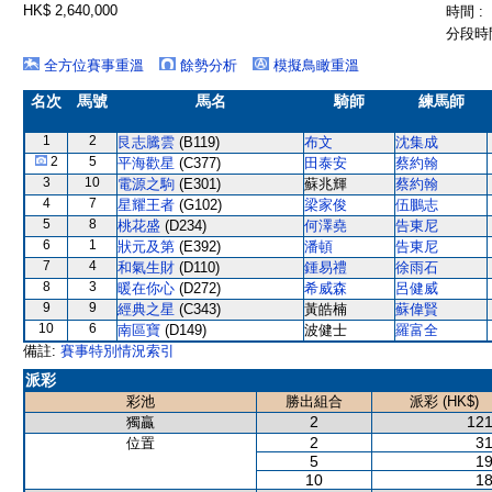
HK$ 2,640,000
時間 :
分段時間
全方位賽事重溫
餘勢分析
模擬鳥瞰重溫
名次
馬號
馬名
騎師
練馬師
1
2
艮志騰雲
(B119)
布文
沈集成
2
5
平海歡星
(C377)
田泰安
蔡約翰
3
10
電源之駒
(E301)
蘇兆輝
蔡約翰
4
7
星耀王者
(G102)
梁家俊
伍鵬志
5
8
桃花盛
(D234)
何澤堯
告東尼
6
1
狀元及第
(E392)
潘頓
告東尼
7
4
和氣生財
(D110)
鍾易禮
徐雨石
8
3
暖在你心
(D272)
希威森
呂健威
9
9
經典之星
(C343)
黃皓楠
蘇偉賢
10
6
南區寶
(D149)
波健士
羅富全
備註:
賽事特別情況索引
派彩
彩池
勝出組合
派彩 (HK$)
2
121
獨贏
2
31
位置
5
19
10
18