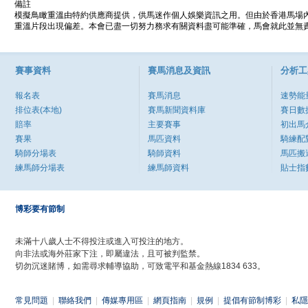
備註
模擬鳥瞰重溫由特約供應商提供，供馬迷作個人娛樂資訊之用。但由於香港馬場
重溫片段出現偏差。本會已盡一切努力務求有關資料盡可能準確，馬會就此並無責
賽事資料
賽馬消息及資訊
分析工
報名表
賽馬消息
速勢能
排位表(本地)
賽馬新聞資料庫
賽日數
賠率
主要賽事
初出馬
賽果
馬匹資料
騎練配
騎師分場表
騎師資料
馬匹搬
練馬師分場表
練馬師資料
貼士指
博彩要有節制
未滿十八歲人士不得投注或進入可投注的地方。
向非法或海外莊家下注，即屬違法，且可被判監禁。
切勿沉迷賭博，如需尋求輔導協助，可致電平和基金熱線1834 633。
常見問題
|
聯絡我們
|
傳媒專用區
|
網頁指南
|
規例
|
提倡有節制博彩
|
私隱