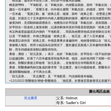
「桃花盛」儘管於早段受力策，但仍於中段被馬群拋離。
轉直路彎時，「平海歡星」在「和氣生財」內側緊迫競跑，當時「和氣生財」
趨近一百米處時，「星耀王者」向外移出避開「和氣生財」的後蹄，當時「和
一百米處，「電源之駒」被「經典之星」碰撞，當時「經典之星」 在墮退之
花盛」於接近七十五米處時向內移入避開該駒的後蹄，繼而於末段持續受困而
被查詢時，見習騎師鍾易禮表示，他獲指示於早段讓「和氣生財」居前競跑，
於早段在一段途程上催策坐騎，以讓坐騎保持居於同樣居前競跑的「經典之星
有足夠速度超越居其內側的「平海歡星」，而因為他覺得他或須使坐騎在沒有
以居「平海歡星」外側之際超越「經典之星」。他又說，過了八百米處後，「
夠速度以保持居「經典之星」外側及賽事步速偏快時，他收慢坐騎以在「狀元
會被載入報告，然而小組認為在該情況下，鑒於趨近及跑過八百米處時的賽事
騎，而非持續催策坐騎以圖取得領先。
賽後，潘頓（「狀元及第」）表示，由於「和氣生財」於早段在一段不短的途
以超越該駒，於過了六百米處後居領放馬外側。他說，由於他消耗了坐騎一些
衝刺。獸醫於賽後立即檢查「狀元及第」，並無發現任何明顯異常之處。
賽後，獸醫應練馬師沈集成的要求替「艮志騰雲」進行內窺鏡檢查。獸醫表示
通過獸醫檢驗後，才可再次出賽。
「狀元及第」、「艮志騰雲」及「平海歡星」均須抽取樣本檢驗。
<12/1/2023 獸醫報告增補>獸醫報告，「南區寶」於賽後翌晨被發現左
勝出馬匹血統
父系: Helmet
艮志騰雲
母系: Sadler's Girl