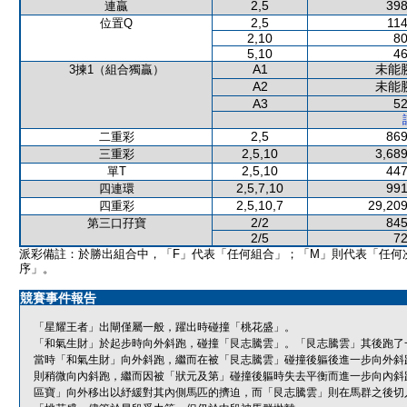
2,5
398
連贏
2,5
114
位置Q
2,10
80
5,10
46
A1
未能
3揀1（組合獨贏）
A2
未能
A3
52
2,5
869
二重彩
2,5,10
3,689
三重彩
2,5,10
447
單T
2,5,7,10
991
四連環
2,5,10,7
29,209
四重彩
2/2
845
第三口孖寶
2/5
72
派彩備註：於勝出組合中，「F」代表「任何組合」；「M」則代表「任何
序」。
競賽事件報告
「星耀王者」出閘僅屬一般，躍出時碰撞「桃花盛」。
「和氣生財」於起步時向外斜跑，碰撞「艮志騰雲」。「艮志騰雲」其後跑了
當時「和氣生財」向外斜跑，繼而在被「艮志騰雲」碰撞後軀後進一步向外斜
則稍微向內斜跑，繼而因被「狀元及第」碰撞後軀時失去平衡而進一步向內斜
區寶」向外移出以紓緩對其內側馬匹的擠迫，而「艮志騰雲」則在馬群之後切