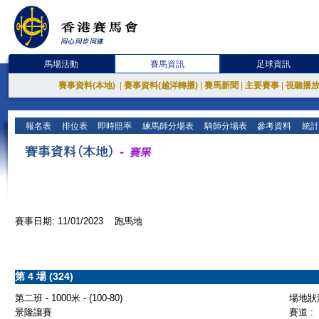
馬場活動
賽馬資訊
足球資訊
賽事資料(本地)
|
賽事資料(越洋轉播)
|
賽馬新聞
|
主要賽事
|
視聽播
報名表
排位表
即時賠率
練馬師分場表
騎師分場表
參考資料
統計
賽事日期: 11/01/2023 跑馬地
第 4 場 (324)
第二班 - 1000米 - (100-80)
場地狀況
景隆讓賽
賽道 :