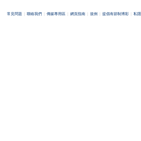
常見問題
|
聯絡我們
|
傳媒專用區
|
網頁指南
|
規例
|
提倡有節制博彩
|
私隱