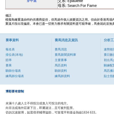
父系: Epaulette
穿甲鷹
母系: Search For Fame
備註
模擬鳥瞰重溫由特約供應商提供，供馬迷作個人娛樂資訊之用。但由於香港馬場
重溫片段出現偏差。本會已盡一切努力務求有關資料盡可能準確，馬會就此並無責
賽事資料
賽馬消息及資訊
分析工
報名表
賽馬消息
速勢能
排位表(本地)
賽馬新聞資料庫
賽日數
賠率
主要賽事
初出馬
賽果
馬匹資料
騎練配
騎師分場表
騎師資料
馬匹搬
練馬師分場表
練馬師資料
貼士指
博彩要有節制
未滿十八歲人士不得投注或進入可投注的地方。
向非法或海外莊家下注，即屬違法，且可被判監禁。
切勿沉迷賭博，如需尋求輔導協助，可致電平和基金熱線1834 633。