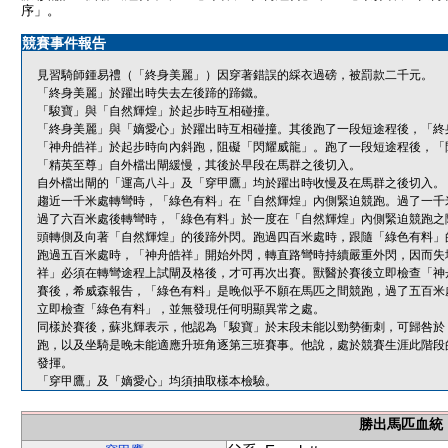
序」。
競賽事件報告
見習騎師鍾易禮（「終身美麗」）因穿著錯誤的綵衣過磅，被罰款二千元。
「終身美麗」於躍出時失去左後蹄的蹄鐵。
「駿寶」與「自然輝煌」於起步時互相碰撞。
「終身美麗」與「嫡愛心」於躍出時互相碰撞。其後跑了一段短途程後，「終
「神舟皓祥」於起步時向內斜跑，阻礙「閃耀威龍」。跑了一段短途程後，「
「精英至尊」自外檔出閘緩慢，其後於早段在馬群之後切入。
自外檔出閘的「運高八斗」及「穿甲鷹」均於躍出時收慢及在馬群之後切入。
趨近一千米處轉彎時，「綠色有料」在「自然輝煌」內側緊迫競跑。過了一千
過了六百米處後轉彎時，「綠色有料」於一度在「自然輝煌」內側緊迫競跑之
頭轉側及向著「自然輝煌」的後蹄外閃。跑過四百米處時，跟隨「綠色有料」
跑過五百米處時，「神舟皓祥」開始外閃，轉直路彎時持續嚴重外閃，因而失
祥」必須在轉彎途程上試閘及格後，才可再次出賽。獸醫於賽後立即檢查「神
賽後，希威森報告，「綠色有料」是晚似乎不願在馬匹之間競跑，過了五百米
立即檢查「綠色有料」，並無發現任何明顯異常之處。
同樣於賽後，蘇兆輝表示，他認為「駿寶」於末段未能以勁勢衝刺，可歸咎於
跑，以及坐騎是晚未能適應升班角逐第三班賽事。他說，處於競賽生涯此階段
發揮。
「穿甲鷹」及「嫡愛心」均須抽取樣本檢驗。
勝出馬匹血統