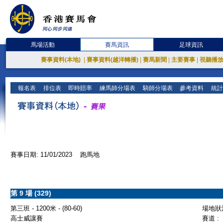
馬場活動
賽馬資訊
足球資訊
賽事資料(本地)
|
賽事資料(越洋轉播)
|
賽馬新聞
|
主要賽事
|
視聽播
報名表
排位表
即時賠率
練馬師分場表
騎師分場表
參考資料
統計
賽事日期: 11/01/2023 跑馬地
第 9 場 (329)
第三班 - 1200米 - (80-60)
場地狀況
高士威讓賽
賽道 :