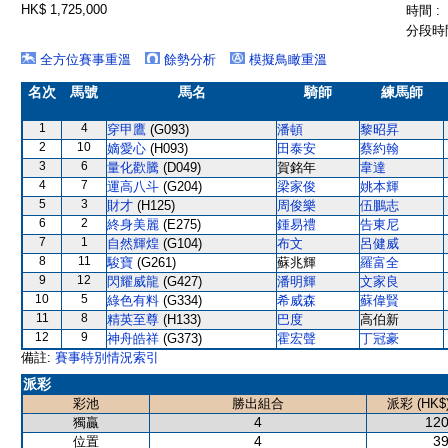
HK$ 1,725,000
時間 :
分段時間
全方位賽事重溫
餘勢分析
模擬鳥瞰重溫
名次
馬號
馬名
騎師
練馬師
1
4
穿甲鷹
(G093)
潘頓
黎昭昇
2
10
嫡愛心
(H093)
田泰安
蔡約翰
3
6
量化歡騰
(D049)
賀銘年
韋達
4
7
運高八斗
(G204)
梁家俊
姚本輝
5
3
財才
(H125)
周俊樂
伍鵬志
6
2
終身美麗
(E275)
鍾易禮
告東尼
7
1
自然輝煌
(G104)
布文
呂健威
8
11
駿寶
(G261)
蘇兆輝
羅富全
9
12
閃耀威龍
(G427)
潘明輝
文家良
10
5
綠色有料
(G334)
希威森
蘇偉賢
11
8
精英至尊
(H133)
巴度
高伯新
12
9
神舟皓祥
(G373)
霍宏聲
丁冠豪
備註:
賽事特別情況索引
派彩
彩池
勝出組合
派彩 (HK$
4
120
獨贏
4
39
位置