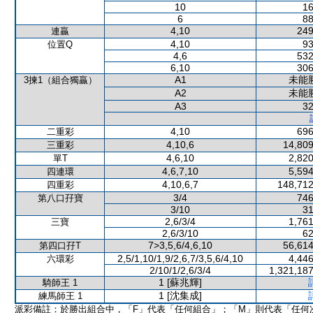
10
16
6
88
4,10
249
連贏
4,10
93
位置Q
4,6
532
6,10
306
A1
未能
3揀1（組合獨贏）
A2
未能
A3
32
4,10
696
二重彩
4,10,6
14,809
三重彩
4,6,10
2,820
單T
4,6,7,10
5,594
四連環
4,10,6,7
148,712
四重彩
3/4
746
第八口孖寶
3/10
31
2,6/3/4
1,761
三寶
2,6/3/10
62
7>3,5,6/4,6,10
56,614
第四口孖T
2,5/1,10/1,9/2,6,7/3,5,6/4,10
4,446
六環彩
2/10/1/2,6/3/4
1,321,187
1 [蘇兆輝]
騎師王 1
1 [沈集成]
練馬師王 1
派彩備註：於勝出組合中，「F」代表「任何組合」；「M」則代表「任何