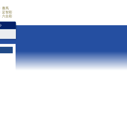
賽馬
足智彩
六合彩
少