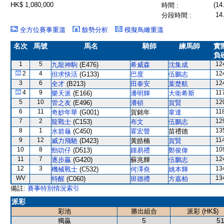
HK$ 1,080,000
(14
時間 :
14
分段時間 :
全方位賽事重溫
餘勢分析
模擬鳥瞰重溫
名次
馬號
馬名
騎師
練馬師
實
負
1
5
12
九龍神駒
(E476)
希威森
沈集成
2
4
12
但求快活
(G133)
巴度
伍鵬志
3
6
12
全才
(B213)
田泰安
葉楚航
4
9
11
樂天派
(E166)
潘明輝
大衛希斯
5
10
12
管之友
(E496)
潘頓
賀賢
6
11
11
奇妙年華
(G001)
賀銘年
韋達
7
2
12
龍戰士
(C153)
布文
伍鵬志
8
1
13
水箭龜
(C450)
霍宏聲
苗禮德
9
12
11
威力飛馳
(D423)
黃皓楠
賀賢
10
8
10
勁叻仔
(D513)
鍾易禮
鄭俊偉
11
7
12
逐步贏
(G420)
蘇兆輝
伍鵬志
12
3
13
機械戰士
(C532)
何澤堯
姚本輝
WV
13
特醒
(C060)
班德禮
方嘉柏
備註:
賽事特別情況索引
派彩
彩池
勝出組合
派彩 (HK$)
5
51
獨贏