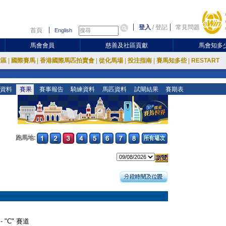
登入
/
登記
常見問題
首頁
English
馬會會員
慈善及社區貢獻
馬會知多
放區
|
國際賽馬
|
香港國際馬匹拍賣會
|
從化馬場
|
投注指南
|
賽馬知多些
|
RESTART
資料
賽果
賽事報告
騎練資料
馬匹資料
試閘結果
賽期表
跑馬地:
- "C" 賽道