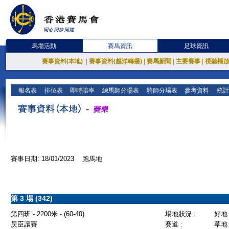
馬場活動
賽馬資訊
足球資訊
賽事資料(本地)
|
賽事資料(越洋轉播)
|
賽馬新聞
|
主要賽事
|
視聽播
報名表
排位表
即時賠率
練馬師分場表
騎師分場表
參考資料
統計
賽事日期: 18/01/2023 跑馬地
第 3 場 (342)
第四班 - 2200米 - (60-40)
場地狀況 :
好地
昃臣讓賽
賽道 :
草地 