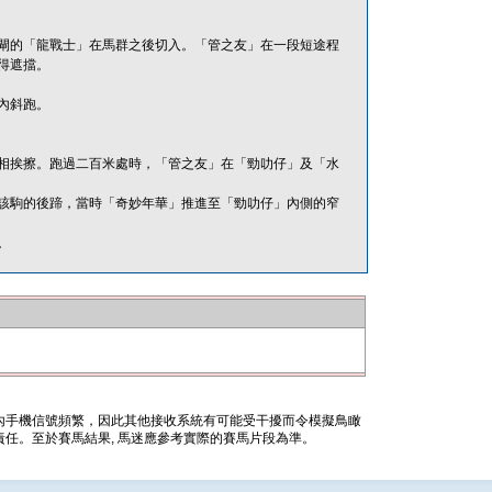
閘的「龍戰士」在馬群之後切入。「管之友」在一段短途程
得遮擋。
內斜跑。
相挨擦。跑過二百米處時，「管之友」在「勁叻仔」及「水
該駒的後蹄，當時「奇妙年華」推進至「勁叻仔」內側的窄
。
內手機信號頻繁，因此其他接收系統有可能受干擾而令模擬鳥瞰
任。至於賽馬結果, 馬迷應參考實際的賽馬片段為準。