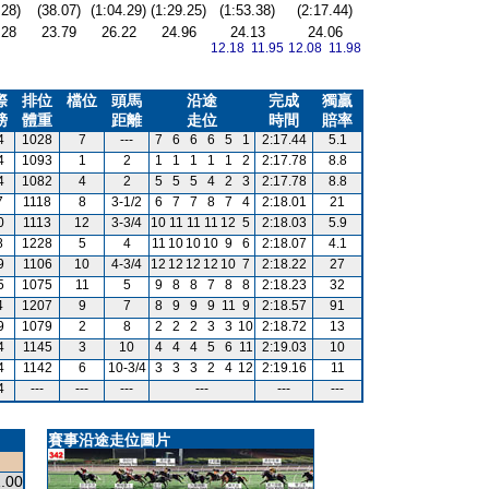
.28)
(38.07)
(1:04.29)
(1:29.25)
(1:53.38)
(2:17.44)
.28
23.79
26.22
24.96
24.13
24.06
12.18 11.95
12.08 11.98
際
排位
檔位
頭馬
沿途
完成
獨贏
磅
體重
距離
走位
時間
賠率
4
1028
7
---
7
6
6
6
5
1
2:17.44
5.1
4
1093
1
2
1
1
1
1
1
2
2:17.78
8.8
4
1082
4
2
5
5
5
4
2
3
2:17.78
8.8
7
1118
8
3-1/2
6
7
7
8
7
4
2:18.01
21
0
1113
12
3-3/4
10
11
11
11
12
5
2:18.03
5.9
8
1228
5
4
11
10
10
10
9
6
2:18.07
4.1
9
1106
10
4-3/4
12
12
12
12
10
7
2:18.22
27
5
1075
11
5
9
8
8
7
8
8
2:18.23
32
4
1207
9
7
8
9
9
9
11
9
2:18.57
91
9
1079
2
8
2
2
2
3
3
10
2:18.72
13
4
1145
3
10
4
4
4
5
6
11
2:19.03
10
4
1142
6
10-3/4
3
3
3
2
4
12
2:19.16
11
4
---
---
---
---
---
---
賽事沿途走位圖片
.00