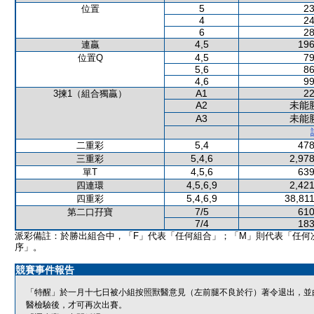
5
23
位置
4
24
6
28
4,5
196
連贏
4,5
79
位置Q
5,6
86
4,6
99
A1
22
3揀1（組合獨贏）
A2
未能
A3
未能
5,4
478
二重彩
5,4,6
2,978
三重彩
4,5,6
639
單T
4,5,6,9
2,421
四連環
5,4,6,9
38,811
四重彩
7/5
610
第二口孖寶
7/4
183
派彩備註：於勝出組合中，「F」代表「任何組合」；「M」則代表「任何
序」。
競賽事件報告
「特醒」於一月十七日被小組按照獸醫意見（左前腿不良於行）著令退出，並
醫檢驗後，才可再次出賽。