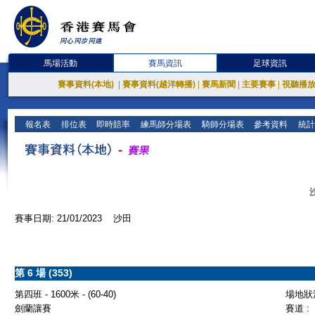
馬場活動
賽馬資訊
足球資訊
賽事資料(本地)
|
賽事資料(越洋轉播)
|
賽馬新聞
|
主要賽事
|
視聽播
報名表
排位表
即時賠率
練馬師分場表
騎師分場表
參考資料
統計
賽事日期: 21/01/2023 沙田
第 6 場 (353)
第四班 - 1600米 - (60-40)
場地狀況
劍蘭讓賽
賽道 :