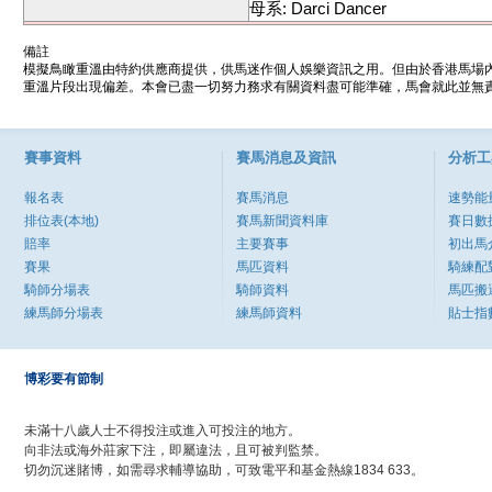
母系: Darci Dancer
備註
模擬鳥瞰重溫由特約供應商提供，供馬迷作個人娛樂資訊之用。但由於香港馬場
重溫片段出現偏差。本會已盡一切努力務求有關資料盡可能準確，馬會就此並無責
賽事資料
賽馬消息及資訊
分析工
報名表
賽馬消息
速勢能
排位表(本地)
賽馬新聞資料庫
賽日數
賠率
主要賽事
初出馬
賽果
馬匹資料
騎練配
騎師分場表
騎師資料
馬匹搬
練馬師分場表
練馬師資料
貼士指
博彩要有節制
未滿十八歲人士不得投注或進入可投注的地方。
向非法或海外莊家下注，即屬違法，且可被判監禁。
切勿沉迷賭博，如需尋求輔導協助，可致電平和基金熱線1834 633。