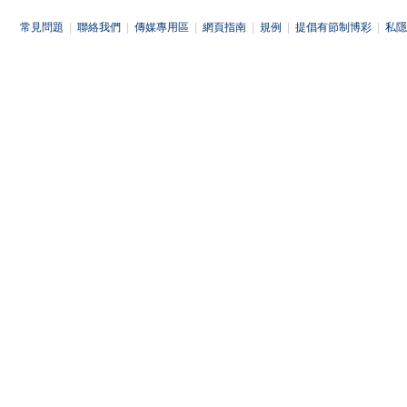
常見問題
|
聯絡我們
|
傳媒專用區
|
網頁指南
|
規例
|
提倡有節制博彩
|
私隱