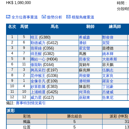
HK$ 1,080,000
時間 :
分段時間
全方位賽事重溫
餘勢分析
模擬鳥瞰重溫
名次
馬號
馬名
騎師
練馬師
1
5
晴王
(G380)
希威森
鄭俊偉
2
6
勤德威力
(G412)
潘頓
賀賢
3
9
翡翠綠
(C056)
霍宏聲
苗禮德
4
7
得意醒
(G382)
馬雅
姚本輝
5
8
團結一心
(H004)
田泰安
大衛希斯
6
11
傲龍駒
(D164)
賀銘年
容天鵬
7
3
興高采烈
(E197)
蘇兆輝
伍鵬志
8
2
昆仲猴王
(G336)
周俊樂
文家良
9
1
金像非凡
(E109)
潘明輝
羅富全
10
4
妙算歡騰
(E383)
陳嘉熙
丁冠豪
11
10
上浦精選
(G425)
何澤堯
呂健威
12
12
威力星
(G117)
巫顯東
告東尼
備註:
賽事特別情況索引
派彩
彩池
勝出組合
派彩 (HK$)
5
31
獨贏
5
13
位置