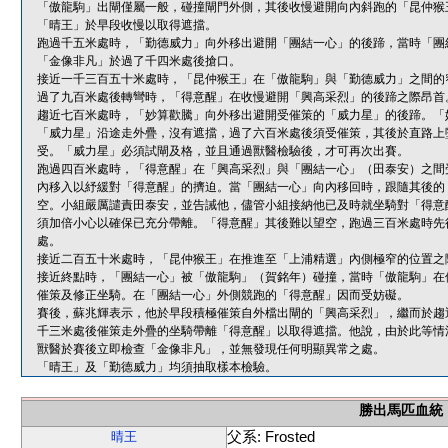
「傲龍駒」出閘僅屬一般，碰撞閘門外側，其後收慢避開向內斜跑的「昆仲猴
「晴王」於早段收慢以取得遮擋。
跑過千五米處時，「勤德威力」向外移出避開「團結一心」的後蹄，當時「團
「金像非凡」於過了千四米處後搶口。
接近一千三百五十米處時，「昆仲猴王」在「傲龍駒」與「勤德威力」之間的
過了九百米處後轉彎時，「得意醒」在收慢避開「興高采烈」的後蹄之際昂首
趨近七百米處時，「妙算歡騰」向外移出避開受催策的「威力星」的後蹄。「
「威力星」沿途走外疊，沒有遮擋，過了六百米處後須受催策，其後於直路上
受。「威力星」必須試閘及格，並且通過獸醫檢驗後，才可再次出賽。
跑過四百米處時，「得意醒」在「興高采烈」與「團結一心」（田泰安）之間
內移入以紓緩對「得意醒」的擠迫。當「團結一心」向內移回時，跟隨其後的
空。小組嚴厲譴責田泰安，並告誡他，儘管小組接納他已及時就坐騎對「得意
須加倍小心以確保已充分帶離。「得意醒」其後難以望空，跑過三百米處時先
處。
接近二百五十米處時，「昆仲猴王」在推進至「上浦精選」內側極窄的位置之
接近終點時，「團結一心」被「傲龍駒」（賀銘年）碰撞，當時「傲龍駒」在
催策及修正坐騎。在「團結一心」外側競跑的「得意醒」因而受妨礙。
賽後，蘇兆輝表示，他於早段積極催策自外檔出閘的「興高采烈」，繼而於趨
千三米處後催策走外疊的坐騎帶離「得意醒」以取得遮擋。他說，由於此等情
獸醫於賽後立即檢查「金像非凡」，並無發現任何明顯異常之處。
「晴王」及「勤德威力」均須抽取樣本檢驗。
勝出馬匹血統
父系: Frosted
晴王