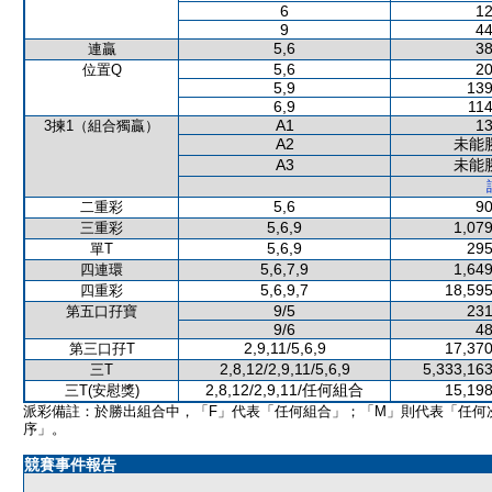
6
12
9
44
5,6
38
連贏
5,6
20
位置Q
5,9
139
6,9
114
A1
13
3揀1（組合獨贏）
A2
未能
A3
未能
5,6
90
二重彩
5,6,9
1,079
三重彩
5,6,9
295
單T
5,6,7,9
1,649
四連環
5,6,9,7
18,595
四重彩
9/5
231
第五口孖寶
9/6
48
2,9,11/5,6,9
17,370
第三口孖T
2,8,12/2,9,11/5,6,9
5,333,163
三T
2,8,12/2,9,11/任何組合
15,198
三T(安慰獎)
派彩備註：於勝出組合中，「F」代表「任何組合」；「M」則代表「任何
序」。
競賽事件報告