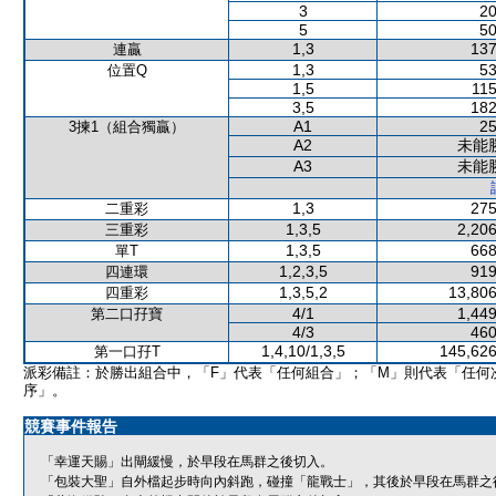
3
20
5
50
1,3
137
連贏
1,3
53
位置Q
1,5
115
3,5
182
A1
25
3揀1（組合獨贏）
A2
未能
A3
未能
1,3
275
二重彩
1,3,5
2,206
三重彩
1,3,5
668
單T
1,2,3,5
919
四連環
1,3,5,2
13,806
四重彩
4/1
1,449
第二口孖寶
4/3
460
1,4,10/1,3,5
145,626
第一口孖T
派彩備註：於勝出組合中，「F」代表「任何組合」；「M」則代表「任何
序」。
競賽事件報告
「幸運天賜」出閘緩慢，於早段在馬群之後切入。
「包裝大聖」自外檔起步時向內斜跑，碰撞「龍戰士」，其後於早段在馬群之