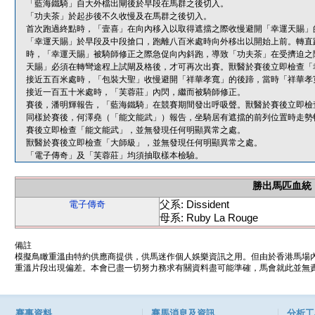
「藍海鐵騎」自大外檔出閘後於早段在馬群之後切入。
「功夫茶」於起步後不久收慢及在馬群之後切入。
首次跑過終點時，「壹喜」在向內移入以取得遮擋之際收慢避開「幸運天賜」
「幸運天賜」於早段及中段搶口，跑離八百米處時向外移出以開始上前。轉直
時，「幸運天賜」被騎師修正之際急促向內斜跑，導致「功夫茶」在受擠迫之
天賜」必須在轉彎途程上試閘及格後，才可再次出賽。獸醫於賽後立即檢查「
接近五百米處時，「包裝大聖」收慢避開「祥華孝寬」的後蹄，當時「祥華孝
接近一百五十米處時，「芙蓉莊」內閃，繼而被騎師修正。
賽後，潘明輝報告，「藍海鐵騎」在競賽期間發出呼吸聲。獸醫於賽後立即檢
同樣於賽後，何澤堯（「能文能武」）報告，坐騎居有遮擋的前列位置時走勢
賽後立即檢查「能文能武」，並無發現任何明顯異常之處。
獸醫於賽後立即檢查「大師級」，並無發現任何明顯異常之處。
「電子傳奇」及「芙蓉莊」均須抽取樣本檢驗。
勝出馬匹血統
父系: Dissident
電子傳奇
母系: Ruby La Rouge
備註
模擬鳥瞰重溫由特約供應商提供，供馬迷作個人娛樂資訊之用。但由於香港馬場
重溫片段出現偏差。本會已盡一切努力務求有關資料盡可能準確，馬會就此並無責
賽事資料
賽馬消息及資訊
分析工