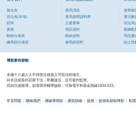
報名表
賽馬消息
速勢能
排位表(本地)
賽馬新聞資料庫
賽日數
賠率
主要賽事
初出馬
賽果
馬匹資料
騎練配
騎師分場表
騎師資料
馬匹搬
練馬師分場表
練馬師資料
貼士指
博彩要有節制
未滿十八歲人士不得投注或進入可投注的地方。
向非法或海外莊家下注，即屬違法，且可被判監禁。
切勿沉迷賭博，如需尋求輔導協助，可致電平和基金熱線1834 633。
常見問題
|
聯絡我們
|
傳媒專用區
|
網頁指南
|
規例
|
提倡有節制博彩
|
私隱