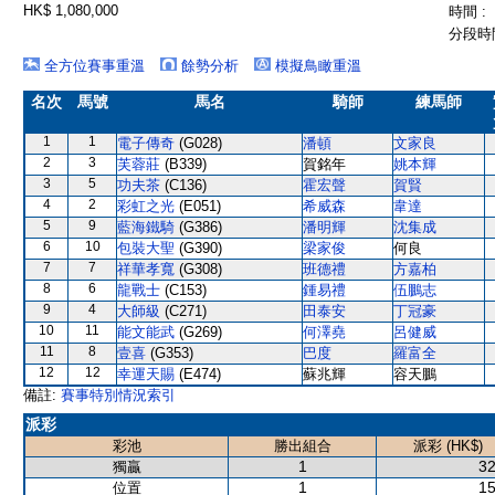
HK$ 1,080,000
時間 :
分段時間
全方位賽事重溫
餘勢分析
模擬鳥瞰重溫
名次
馬號
馬名
騎師
練馬師
1
1
電子傳奇
(G028)
潘頓
文家良
2
3
芙蓉莊
(B339)
賀銘年
姚本輝
3
5
功夫茶
(C136)
霍宏聲
賀賢
4
2
彩虹之光
(E051)
希威森
韋達
5
9
藍海鐵騎
(G386)
潘明輝
沈集成
6
10
包裝大聖
(G390)
梁家俊
何良
7
7
祥華孝寬
(G308)
班德禮
方嘉柏
8
6
龍戰士
(C153)
鍾易禮
伍鵬志
9
4
大師級
(C271)
田泰安
丁冠豪
10
11
能文能武
(G269)
何澤堯
呂健威
11
8
壹喜
(G353)
巴度
羅富全
12
12
幸運天賜
(E474)
蘇兆輝
容天鵬
備註:
賽事特別情況索引
派彩
彩池
勝出組合
派彩 (HK$)
1
32
獨贏
1
15
位置