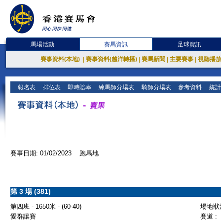
馬場活動
賽馬資訊
足球資訊
賽事資料(本地)
|
賽事資料(越洋轉播)
|
賽馬新聞
|
主要賽事
|
視聽播
報名表
排位表
即時賠率
練馬師分場表
騎師分場表
參考資料
統計
賽事日期: 01/02/2023 跑馬地
第 3 場 (381)
第四班 - 1650米 - (60-40)
場地狀況
愛群讓賽
賽道 :