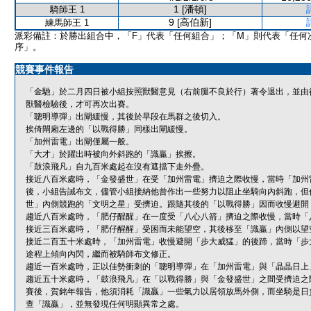
1 [潘頓]
騎師王 1
9 [高伯新]
練馬師王 1
派彩備註：於勝出組合中，「F」代表「任何組合」；「M」則代表「任何
序」。
競賽事件報告
「金馳」於二月四日被小組按照獸醫意見（右前腿不良於行）著令退出，並由
獸醫檢驗後，才可再次出賽。
「聰明導彈」出閘緩慢，其後於早段在馬群之後切入。
挨倚閘廂左邊的「以戰得勝」同樣出閘緩慢。
「加州雷電」出閘僅屬一般。
「大才」於躍出時被向外斜跑的「識贏」挨擦。
「鼓浪飛凡」自九百米處起在沒有遮擋下走外疊。
接近八百米處時，「金發盛世」在受「加州雷電」擠迫之際收慢，當時「加州
後，小組告誡布文，儘管小組接納他曾作出一些努力以阻止坐騎向內斜跑，但
世」內側競跑的「文明之星」受擠迫。跟隨其後的「以戰得勝」因而收慢避開
趨近八百米處時，「肥仔醒醒」在一度受「八心八箭」擠迫之際收慢，當時「
接近三百米處時，「肥仔醒醒」受困而未能望空，其後移至「識贏」內側以望
接近二百五十米處時，「加州雷電」收慢避開「步大威猛」的後蹄，當時「步
途程上傾向內閃，繼而被騎師布文修正。
趨近一百米處時，正以佳勢衝刺的「聰明導彈」在「加州雷電」與「晶晶日上
趨近五十米處時，「鼓浪飛凡」在「以戰得勝」與「金發盛世」之間受擠迫之
賽後，賀銘年報告，他須消耗「識贏」一些氣力以居領放馬外側，而坐騎是日
查「識贏」，並無發現任何明顯異常之處。