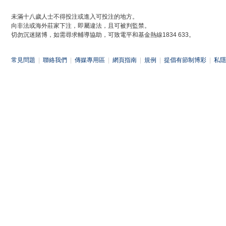
未滿十八歲人士不得投注或進入可投注的地方。
向非法或海外莊家下注，即屬違法，且可被判監禁。
切勿沉迷賭博，如需尋求輔導協助，可致電平和基金熱線1834 633。
常見問題
|
聯絡我們
|
傳媒專用區
|
網頁指南
|
規例
|
提倡有節制博彩
|
私隱