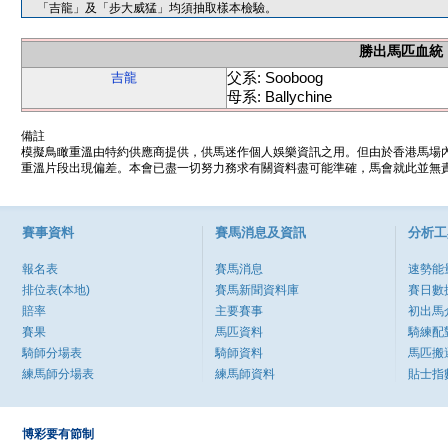
「吉龍」及「步大威猛」均須抽取樣本檢驗。
勝出馬匹血統
父系: Sooboog
吉龍
母系: Ballychine
備註
模擬鳥瞰重溫由特約供應商提供，供馬迷作個人娛樂資訊之用。但由於香港馬場
重溫片段出現偏差。本會已盡一切努力務求有關資料盡可能準確，馬會就此並無責
賽事資料
賽馬消息及資訊
分析工
報名表
賽馬消息
速勢能
排位表(本地)
賽馬新聞資料庫
賽日數
賠率
主要賽事
初出馬
賽果
馬匹資料
騎練配
騎師分場表
騎師資料
馬匹搬
練馬師分場表
練馬師資料
貼士指
博彩要有節制