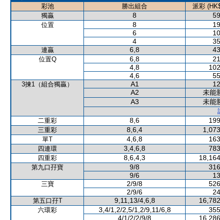
彩池
勝出組合
派彩 (HK$
8
59
獨贏
8
19
位置
6
10
4
35
6,8
43
連贏
6,8
21
位置Q
4,8
102
4,6
55
A1
12
3揀1（組合獨贏）
A2
未能
A3
未能
8,6
199
二重彩
8,6,4
1,073
三重彩
4,6,8
163
單T
3,4,6,8
783
四連環
8,6,4,3
18,164
四重彩
9/8
316
第九口孖寶
9/6
13
2/9/8
526
三寶
2/9/6
24
9,11,13/4,6,8
16,782
第五口孖T
3,4/1,2/2,5/1,2/9,11/6,8
355
六環彩
4/1/2/2/9/8
16,286