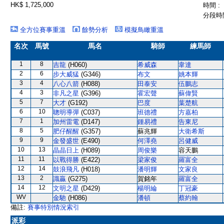
HK$ 1,725,000
時間 :
分段時間
全方位賽事重溫
餘勢分析
模擬鳥瞰重溫
名次
馬號
馬名
騎師
練馬師
1
8
吉龍
(H060)
希威森
韋達
2
6
步大威猛
(G346)
布文
姚本輝
3
4
八心八箭
(H088)
田泰安
伍鵬志
4
3
非凡之星
(G396)
霍宏聲
蘇偉賢
5
7
大才
(G192)
巴度
葉楚航
6
10
聰明導彈
(C037)
班德禮
方嘉柏
7
1
加州雷電
(D147)
鍾易禮
告東尼
8
5
肥仔醒醒
(G357)
蘇兆輝
大衛希斯
9
9
金發盛世
(E490)
何澤堯
呂健威
10
13
晶晶日上
(H089)
周俊樂
容天鵬
11
11
以戰得勝
(E422)
梁家俊
羅富全
12
14
鼓浪飛凡
(H018)
潘明輝
文家良
13
2
識贏
(G275)
賀銘年
羅富全
14
12
文明之星
(D429)
楊明綸
丁冠豪
WV
金馳
(H086)
潘頓
蔡約翰
備註:
賽事特別情況索引
派彩