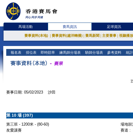
馬場活動
賽馬資訊
足球資訊
賽事資料(本地)
|
賽事資料(越洋轉播)
|
賽馬新聞
|
主要賽事
|
視聽播
報名表
排位表
即時賠率
練馬師分場表
騎師分場表
參考資料
統計
賽事日期: 05/02/2023 沙田
第 10 場 (397)
第三班 - 1200米 - (80-60)
場地狀況
友愛讓賽
賽道 :