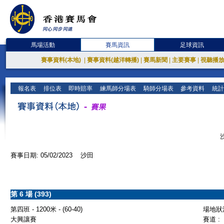
馬場活動
賽馬資訊
足球資訊
賽事資料(本地)
|
賽事資料(越洋轉播)
|
賽馬新聞
|
主要賽事
|
視聽播
報名表
排位表
即時賠率
練馬師分場表
騎師分場表
參考資料
統計
賽事日期: 05/02/2023 沙田
第 6 場 (393)
第四班 - 1200米 - (60-40)
場地狀況
大興讓賽
賽道 :