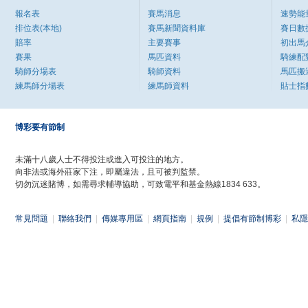
報名表
賽馬消息
速勢能
排位表(本地)
賽馬新聞資料庫
賽日數
賠率
主要賽事
初出馬
賽果
馬匹資料
騎練配
騎師分場表
騎師資料
馬匹搬
練馬師分場表
練馬師資料
貼士指
博彩要有節制
未滿十八歲人士不得投注或進入可投注的地方。
向非法或海外莊家下注，即屬違法，且可被判監禁。
切勿沉迷賭博，如需尋求輔導協助，可致電平和基金熱線1834 633。
常見問題
|
聯絡我們
|
傳媒專用區
|
網頁指南
|
規例
|
提倡有節制博彩
|
私隱