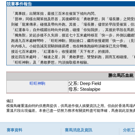
競賽事件報告
「萬事靚」出閘笨拙，最後三百米在催策下傾向內閃。
「晉神」同樣出閘笨拙及昂首，其後瞬即在「勇敢夢想」與「場長勝」之間受
則被「龍東傳承」碰撞及帶向外跑。其後，「場長勝」儘管於早段受催策，但
「紅運泰斗」自外檔躍出時向外斜跑，碰撞「你知我拼」，其後於早段在馬群
「獨角獸」於起步後不久失蹄，接近七十五米處時移至「快一步」外側以繼續
跑過九百米處轉彎時，「旺旺神駒」開始搶口，繼而收慢避開「快一步」（見
向內移入。小組告誡見習騎師鍾易禮，他在轉換跑線時須確保已充分帶離。
接近七百米處時，「紅運泰斗」收慢避開「天下有才」的後蹄。
接近四百米處時，「極速之星」與「勇敢夢想」雙雙斜跑，因而互相碰撞。「
「旺旺神駒」及「勇敢夢想」均須抽取樣本檢驗。
勝出馬匹血統
父系: Deep Field
旺旺神駒
母系: Stealapipe
備註
模擬鳥瞰重溫由特約供應商提供，供馬迷作個人娛樂資訊之用。但由於香港馬場
重溫片段出現偏差。本會已盡一切努力務求有關資料盡可能準確，馬會就此並無責
賽事資料
賽馬消息及資訊
分析工