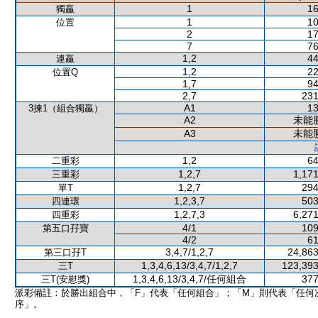
1
16
獨贏
1
10
位置
2
17
7
76
1,2
44
連贏
1,2
22
位置Q
1,7
94
2,7
231
A1
13
3揀1（組合獨贏）
A2
未能
A3
未能
1,2
64
二重彩
1,2,7
1,171
三重彩
1,2,7
294
單T
1,2,3,7
503
四連環
1,2,7,3
6,271
四重彩
4/1
109
第五口孖寶
4/2
61
3,4,7/1,2,7
24,863
第三口孖T
1,3,4,6,13/3,4,7/1,2,7
123,393
三T
1,3,4,6,13/3,4,7/任何組合
377
三T(安慰獎)
派彩備註：於勝出組合中，「F」代表「任何組合」；「M」則代表「任何
序」。