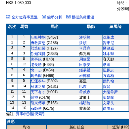
HK$ 1,080,000
時間 :
分段時間
全方位賽事重溫
餘勢分析
模擬鳥瞰重溫
名次
馬號
馬名
騎師
練馬師
1
1
旺旺神駒
(G457)
潘明輝
沈集成
2
2
勇敢夢想
(G156)
潘頓
告東尼
3
7
營造組裝
(H127)
何澤堯
呂健威
4
3
你知我拼
(G343)
蘇兆輝
姚本輝
5
8
萬事靚
(H148)
周俊樂
容天鵬
6
12
場長勝
(E384)
田泰安
韋達
7
4
快一步
(D454)
鍾易禮
伍鵬志
8
6
獨角獸
(G466)
班德禮
方嘉柏
9
5
紅運泰斗
(E309)
嘉里
蔡約翰
10
14
極速之星
(G181)
巴度
賀賢
11
11
天下有才
(H001)
希威森
大衛希斯
12
9
晉神
(C476)
波健士
葉楚航
13
13
龍東傳承
(E158)
楊明綸
文家良
14
10
石師傅
(G175)
黎海榮
徐雨石
備註:
賽事特別情況索引
派彩
彩池
勝出組合
派彩 (HK$