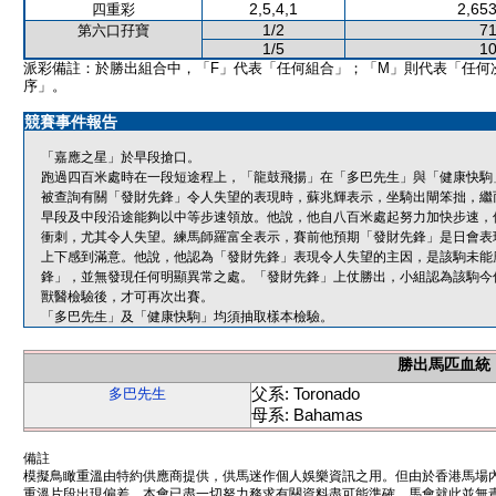
2,5,4,1
2,653
四重彩
1/2
71
第六口孖寶
1/5
10
派彩備註：於勝出組合中，「F」代表「任何組合」；「M」則代表「任何
序」。
競賽事件報告
「嘉應之星」於早段搶口。
跑過四百米處時在一段短途程上，「龍鼓飛揚」在「多巴先生」與「健康快駒
被查詢有關「發財先鋒」令人失望的表現時，蘇兆輝表示，坐騎出閘笨拙，繼
早段及中段沿途能夠以中等步速領放。他說，他自八百米處起努力加快步速，
衝刺，尤其令人失望。練馬師羅富全表示，賽前他預期「發財先鋒」是日會表
上下感到滿意。他說，他認為「發財先鋒」表現令人失望的主因，是該駒未能
鋒」，並無發現任何明顯異常之處。「發財先鋒」上仗勝出，小組認為該駒今
獸醫檢驗後，才可再次出賽。
「多巴先生」及「健康快駒」均須抽取樣本檢驗。
勝出馬匹血統
父系: Toronado
多巴先生
母系: Bahamas
備註
模擬鳥瞰重溫由特約供應商提供，供馬迷作個人娛樂資訊之用。但由於香港馬場
重溫片段出現偏差。本會已盡一切努力務求有關資料盡可能準確，馬會就此並無責