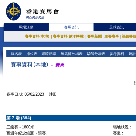
馬場活動
賽馬資訊
足球資訊
賽事資料(本地)
|
賽事資料(越洋轉播)
|
賽馬新聞
|
主要賽事
|
視聽播
報名表
排位表
即時賠率
練馬師分場表
騎師分場表
參考資料
統計
賽事日期: 05/02/2023 沙田
第 7 場 (394)
三級賽 - 1800米
場地狀況 :
百週年紀念銀瓶（讓賽）
賽道 :