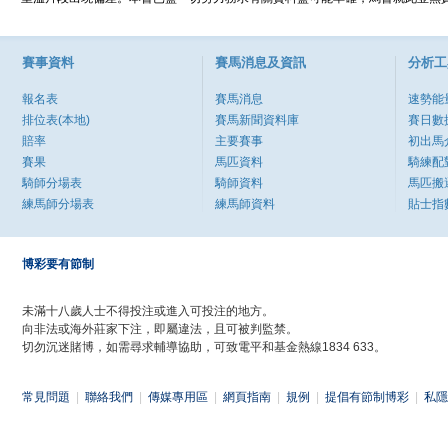
賽事資料
賽馬消息及資訊
分析工
報名表
賽馬消息
速勢能
排位表(本地)
賽馬新聞資料庫
賽日數
賠率
主要賽事
初出馬
賽果
馬匹資料
騎練配
騎師分場表
騎師資料
馬匹搬
練馬師分場表
練馬師資料
貼士指
博彩要有節制
未滿十八歲人士不得投注或進入可投注的地方。
向非法或海外莊家下注，即屬違法，且可被判監禁。
切勿沉迷賭博，如需尋求輔導協助，可致電平和基金熱線1834 633。
常見問題
|
聯絡我們
|
傳媒專用區
|
網頁指南
|
規例
|
提倡有節制博彩
|
私隱