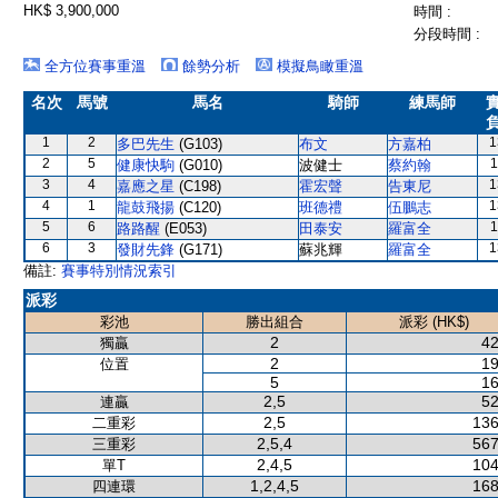
HK$ 3,900,000
時間 :
分段時間 :
全方位賽事重溫
餘勢分析
模擬鳥瞰重溫
名次
馬號
馬名
騎師
練馬師
1
2
1
多巴先生
(G103)
布文
方嘉柏
2
5
1
健康快駒
(G010)
波健士
蔡約翰
3
4
1
嘉應之星
(C198)
霍宏聲
告東尼
4
1
1
龍鼓飛揚
(C120)
班德禮
伍鵬志
5
6
1
路路醒
(E053)
田泰安
羅富全
6
3
1
發財先鋒
(G171)
蘇兆輝
羅富全
備註:
賽事特別情況索引
派彩
彩池
勝出組合
派彩 (HK$)
2
42
獨贏
2
19
位置
5
16
2,5
52
連贏
2,5
136
二重彩
2,5,4
567
三重彩
2,4,5
104
單T
1,2,4,5
168
四連環