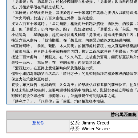
「勇眼光」與「源源動力」於起步後瞬即互相碰撞，「勇眼光」因而向內斜跑
光」其後於早段在馬群之後切入。
「旭日光」於早段走外疊，其後於趨近一千米處時在馬群之後切入以取得遮擋
「木火同明」於過了八百米處後走外疊，沒有遮擋。
接近六百五十米處時，「星叻無敵」稍微向外斜跑及觸碰「勇眼光」的後軀，
止，但「勇眼光」仍向內斜跑。跑了一段短途程後，「勇眼光」在「前風」內
小組認為，「星叻無敵」起初向外斜跑及觸碰「勇眼光」是造成干擾的主因，
接近六百米處時，「鼓浪順風」在「想見你」內側緊迫競跑之際觸碰內欄。
轉直路彎時，「前風」緊貼「木火同明」的後蹄處於窘境，進入直路時移至該
「鼓浪順風」在直路上受催策時傾向內閃，接近二百米處時在「勇眼光」內側
接近二百米處時，「勇眼光」在「久久為王」之後處於窘境，繼而移至該駒外
最後一百米，「旭日光」在「神朗金剛」內側緊迫競跑。
「源源動力」在直路上受催策時內閃及難以被力策。
儘管小組認為策騎第五名馬匹「勝利才子」的見習騎師鍾易禮於末段的騎法並
保全力催策坐騎至終點。
賽後，布文報告，他能夠讓「久久為王」於早段佔取有遮擋的前列位置。他又
其後未能以勁勢衝刺，主要可歸咎於坐騎中段的走勢。獸醫於賽後立即檢查「
獸醫於賽後立即檢查「源源動力」，並無發現任何明顯異常之處。
「勝利才子」、「想見你」及「前風」均須抽取樣本檢驗。
勝出馬匹血統
父系: Jimmy Creed
想見你
母系: Winter Solace