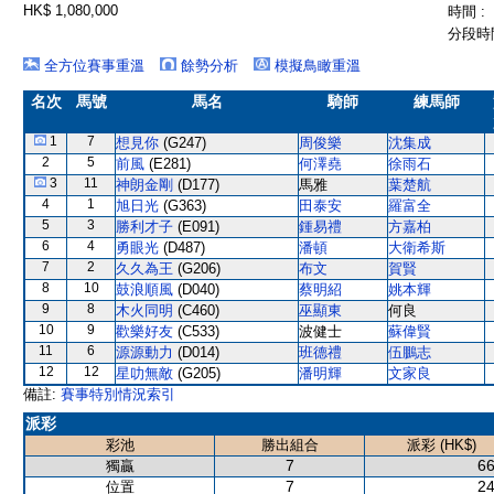
HK$ 1,080,000
時間 :
分段時間
全方位賽事重溫
餘勢分析
模擬鳥瞰重溫
名次
馬號
馬名
騎師
練馬師
1
7
想見你
(G247)
周俊樂
沈集成
2
5
前風
(E281)
何澤堯
徐雨石
3
11
神朗金剛
(D177)
馬雅
葉楚航
4
1
旭日光
(G363)
田泰安
羅富全
5
3
勝利才子
(E091)
鍾易禮
方嘉柏
6
4
勇眼光
(D487)
潘頓
大衛希斯
7
2
久久為王
(G206)
布文
賀賢
8
10
鼓浪順風
(D040)
蔡明紹
姚本輝
9
8
木火同明
(C460)
巫顯東
何良
10
9
歡樂好友
(C533)
波健士
蘇偉賢
11
6
源源動力
(D014)
班德禮
伍鵬志
12
12
星叻無敵
(G205)
潘明輝
文家良
備註:
賽事特別情況索引
派彩
彩池
勝出組合
派彩 (HK$)
7
66
獨贏
7
24
位置