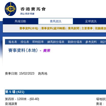
馬場活動
賽馬資訊
足球資訊
賽事資料(本地)
|
賽事資料(越洋轉播)
|
賽馬新聞
|
主要賽事
|
視聽播
報名表
排位表
即時賠率
練馬師分場表
騎師分場表
參考資料
統計
賽事日期: 15/02/2023 跑馬地
第 5 場 (421)
第四班 - 1200米 - (60-40)
場地狀況
葵涌讓賽
賽道 :