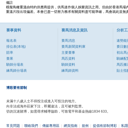
備註
模擬鳥瞰重溫由特約供應商提供，供馬迷作個人娛樂資訊之用。但由於香港馬場
重溫片段出現偏差。本會已盡一切努力務求有關資料盡可能準確，馬會就此並無責
賽事資料
賽馬消息及資訊
分析工
報名表
賽馬消息
速勢能
排位表(本地)
賽馬新聞資料庫
賽日數
賠率
主要賽事
初出馬
賽果
馬匹資料
騎練配
騎師分場表
騎師資料
馬匹搬
練馬師分場表
練馬師資料
貼士指
博彩要有節制
未滿十八歲人士不得投注或進入可投注的地方。
向非法或海外莊家下注，即屬違法，且可被判監禁。
切勿沉迷賭博，如需尋求輔導協助，可致電平和基金熱線1834 633。
常見問題
|
聯絡我們
|
傳媒專用區
|
網頁指南
|
規例
|
提倡有節制博彩
|
私隱