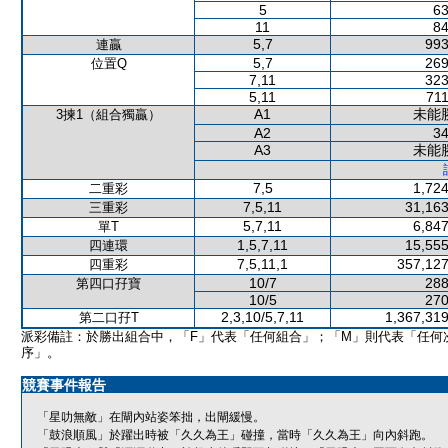
5
63
11
84
5,7
993
連贏
5,7
269
位置Q
7,11
323
5,11
711
A1
未能
3揀1（組合獨贏）
A2
34
A3
未能
7,5
1,724
二重彩
7,5,11
31,163
三重彩
5,7,11
6,847
單T
1,5,7,11
15,555
四連環
7,5,11,1
357,127
四重彩
10/7
288
第四口孖寶
10/5
270
2,3,10/5,7,11
1,367,319
第二口孖T
派彩備註：於勝出組合中，「F」代表「任何組合」；「M」則代表「任何
序」。
競賽事件報告
「星叻無敵」在閘內站姿笨拙，出閘緩慢。
「鼓浪順風」於躍出時被「久久為王」碰撞，當時「久久為王」向內斜跑。