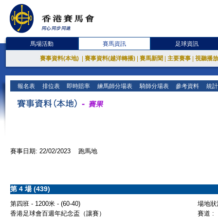
馬場活動
賽馬資訊
足球資訊
賽事資料(本地)
|
賽事資料(越洋轉播)
|
賽馬新聞
|
主要賽事
|
視聽播
報名表
排位表
即時賠率
練馬師分場表
騎師分場表
參考資料
統計
賽事日期: 22/02/2023 跑馬地
第 4 場 (439)
第四班 - 1200米 - (60-40)
場地狀況
香港足球會百週年紀念盃（讓賽）
賽道 :