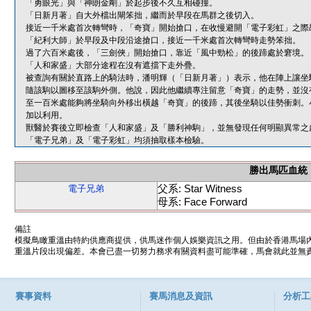
「勇眼光」與「神朗金剛」於起步後不久互相碰撞。
「日新月著」自大外檔出閘笨拙，繼而於早段在馬群之後切入。
接近一千米處首次轉彎時，「奇寶」開始搶口，在收慢避開「電子彩虹」之際
「紀利大師」於早段及中段沿途搶口，接近一千米處首次轉彎時走勢笨拙。
過了六百米處後，「三劍俠」開始搶口，靠近「風中勁松」的後蹄處於窘境。
「人和家盛」大部分途程在沒有遮擋下走外疊。
被查詢有關於直路上的騎法時，潘明輝（「日新月著」）表示，他在陣上讓坐
隨該駒以圖移至該駒外側。他說，因此他繼續專注留意「奇寶」的走勢，並沒
至一百米處能夠將坐騎向外移出橫越「奇寶」的後蹄，其後坐騎以佳勢衝刺。
加以利用。
獸醫於賽後立即檢查「人和家盛」及「勝利神駒」，並無發現任何明顯異常之
「電子兄弟」及「電子彩虹」均須抽取樣本檢驗。
勝出馬匹血統
父系: Star Witness
電子兄弟
母系: Face Forward
備註
模擬鳥瞰重溫由特約供應商提供，供馬迷作個人娛樂資訊之用。但由於香港馬場
重溫片段出現偏差。本會已盡一切努力務求有關資料盡可能準確，馬會就此並無責
賽事資料
賽馬消息及資訊
分析工