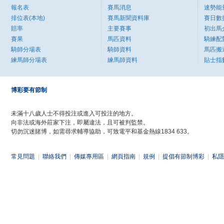
報名表
賽馬消息
速勢能
排位表(本地)
賽馬新聞資料庫
賽日數
賠率
主要賽事
初出馬
賽果
馬匹資料
騎練配
騎師分場表
騎師資料
馬匹搬
練馬師分場表
練馬師資料
貼士指
博彩要有節制
未滿十八歲人士不得投注或進入可投注的地方。
向非法或海外莊家下注，即屬違法，且可被判監禁。
切勿沉迷賭博，如需尋求輔導協助，可致電平和基金熱線1834 633。
常見問題
|
聯絡我們
|
傳媒專用區
|
網頁指南
|
規例
|
提倡有節制博彩
|
私隱