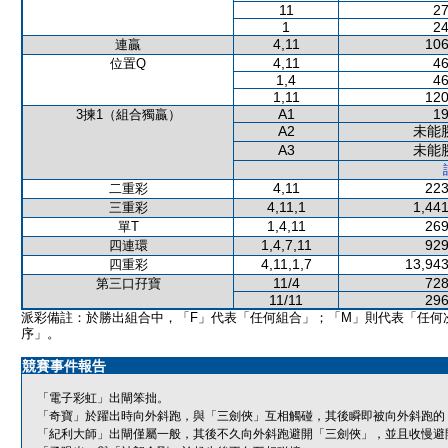
11
27
1
24
4,11
106
連贏
4,11
46
位置Q
1,4
46
1,11
120
A1
19
3揀1（組合獨贏）
A2
未能
A3
未能
4,11
223
二重彩
4,11,1
1,441
三重彩
1,4,11
269
單T
1,4,7,11
929
四連環
4,11,1,7
13,943
四重彩
11/4
728
第三口孖寶
11/11
296
派彩備註：於勝出組合中，「F」代表「任何組合」；「M」則代表「任何
序」。
競賽事件報告
「電子彩虹」出閘笨拙。
「奇寶」於躍出時向外斜跑，與「三劍俠」互相觸碰，其後瞬即被向外斜跑的
「紀利大師」出閘僅屬一般，其後不久向外斜跑避開「三劍俠」，並且收慢避