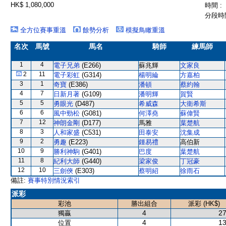
HK$ 1,080,000
時間 :
分段時間
全方位賽事重溫
餘勢分析
模擬鳥瞰重溫
名次
馬號
馬名
騎師
練馬師
1
4
電子兄弟
(E266)
蘇兆輝
文家良
2
11
電子彩虹
(G314)
楊明綸
方嘉柏
3
1
奇寶
(E386)
潘頓
蔡約翰
4
7
日新月著
(G109)
潘明輝
賀賢
5
5
勇眼光
(D487)
希威森
大衛希斯
6
6
風中勁松
(G081)
何澤堯
蘇偉賢
7
12
神朗金剛
(D177)
馬雅
葉楚航
8
3
人和家盛
(C531)
田泰安
沈集成
9
2
勇趣
(E223)
鍾易禮
高伯新
10
9
勝利神駒
(G401)
巴度
葉楚航
11
8
紀利大師
(G440)
梁家俊
丁冠豪
12
10
三劍俠
(E303)
蔡明紹
徐雨石
備註:
賽事特別情況索引
派彩
彩池
勝出組合
派彩 (HK$)
4
27
獨贏
4
13
位置