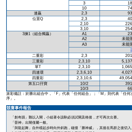
3
18
10
74
2,3
93
連贏
2,3
40
位置Q
2,10
226
3,10
254
A1
23
3揀1（組合獨贏）
A2
未能
A3
未能
2,3
201
二重彩
2,3,10
5,137
三重彩
2,3,10
1,065
單T
2,3,6,10
4,027
四連環
2,3,10,6
49,054
四重彩
10/2
391
第五口孖寶
10/3
66
派彩備註：於勝出組合中，「F」代表「任何組合」；「M」則代表「任何
序」。
競賽事件報告
「創奇蹟」難以入閘，小組著令該駒必須試閘及格後，才可再次出賽。
「晉神」出閘僅屬一般。
「與龍起舞」自外檔起步時向外斜跑，碰撞「勝神威」，其後在馬群之後切入