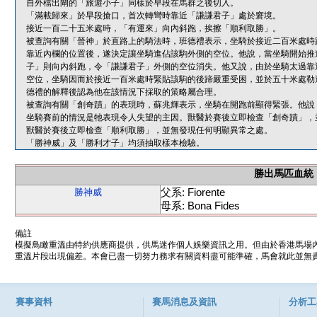
自外檔出閘的「旅遊小子」同樣於早段在馬群之後切入。
「滿載歸來」於早段搶口，首次轉彎時靠近「謙謙君子」處於窘境。
接近一百二十五米處時，「有運來」向內斜跑，挨擦「順利取勝」。
被查詢有關「晉神」於直路上的騎法時，班德禮表示，坐騎於接近二百米處時
靠近內欄的位置後，遂決定讓坐騎進佔該駒外側的空位。他說，當坐騎開始推
子」則向內斜跑，令「謙謙君子」外側的空位消失。他又說，由於坐騎太過靠
空位，坐騎因而於接近一百米處時緊貼該駒的後蹄嚴重受困，並於五十米處勒
德禮的解釋後認為他在該情況下採取的策略屬合理。
被查詢有關「創奇蹟」的表現時，蘇兆輝表示，坐騎在開跑前顯得緊張。他說
坐騎賽前的情況是牠表現令人失望的主因。獸醫於賽後立即檢查「創奇蹟」，
獸醫於賽後立即檢查「順利取勝」，並無發現任何明顯異常之處。
「勝神威」及「勝利才子」均須抽取樣本檢驗。
勝出馬匹血統
父系: Fiorente
勝神威
母系: Bona Fides
備註
模擬鳥瞰重溫由特約供應商提供，供馬迷作個人娛樂資訊之用。但由於香港馬場
重溫片段出現偏差。本會已盡一切努力務求有關資料盡可能準確，馬會就此並無責
賽事資料
賽馬消息及資訊
分析工