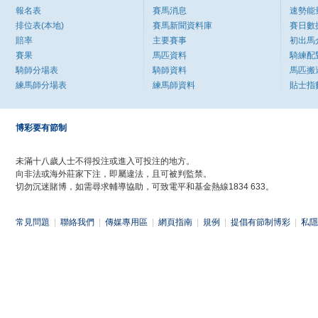
報名表
賽馬消息
速勢能
排位表(本地)
賽馬新聞資料庫
賽日數
賠率
主要賽事
初出馬
賽果
馬匹資料
騎練配
騎師分場表
騎師資料
馬匹搬
練馬師分場表
練馬師資料
貼士指
博彩要有節制
未滿十八歲人士不得投注或進入可投注的地方。
向非法或海外莊家下注，即屬違法，且可被判監禁。
切勿沉迷賭博，如需尋求輔導協助，可致電平和基金熱線1834 633。
常見問題
|
聯絡我們
|
傳媒專用區
|
網頁指南
|
規例
|
提倡有節制博彩
|
私隱