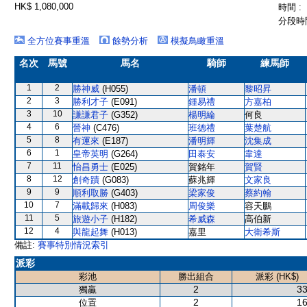
HK$ 1,080,000
時間 :
分段時間
全方位賽事重溫
餘勢分析
模擬鳥瞰重溫
名次
馬號
馬名
騎師
練馬師
1
2
勝神威
(H055)
潘頓
黎昭昇
2
3
勝利才子
(E091)
鍾易禮
方嘉柏
3
10
謙謙君子
(G352)
楊明綸
何良
4
6
晉神
(C476)
班德禮
葉楚航
5
8
有運來
(E187)
潘明輝
沈集成
6
1
皇帝英明
(G264)
田泰安
韋達
7
11
怡昌勇士
(E025)
賀銘年
賀賢
8
12
創奇蹟
(G083)
蘇兆輝
文家良
9
9
順利取勝
(G403)
梁家俊
蔡約翰
10
7
滿載歸來
(H083)
周俊樂
容天鵬
11
5
旅遊小子
(H182)
希威森
高伯新
12
4
與龍起舞
(H013)
嘉里
大衛希斯
備註:
賽事特別情況索引
派彩
彩池
勝出組合
派彩 (HK$)
2
33
獨贏
2
16
位置