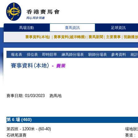
馬場活動
賽馬資訊
足球資訊
賽事資料(本地)
|
賽事資料(越洋轉播)
|
賽馬新聞
|
主要賽事
|
視聽播
報名表
排位表
即時賠率
練馬師分場表
騎師分場表
參考資料
統計
賽事日期: 01/03/2023 跑馬地
第 6 場 (460)
第四班 - 1200米 - (60-40)
場地狀況
石硤尾讓賽
賽道 :