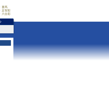
賽馬
足智彩
六合彩
少