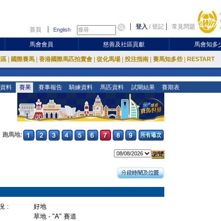
登入
/
登記
常見問題
首頁
English
馬會會員
慈善及社區貢獻
馬會知多
放區
|
國際賽馬
|
香港國際馬匹拍賣會
|
從化馬場
|
投注指南
|
賽馬知多些
|
RESTART
資料
賽果
賽事報告
騎練資料
馬匹資料
試閘結果
賽期表
跑馬地:
 :
好地
草地 - "A" 賽道