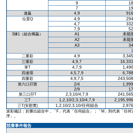
9
18
7
19
4,9
916
連贏
4,9
294
位置Q
4,7
332
7,9
52
A1
未能
3揀1（組合獨贏）
A2
未能
A3
34
4,9
3,345
二重彩
4,9,7
16,331
三重彩
4,7,9
1,490
單T
4,5,7,9
6,788
四連環
4,9,7,5
243,508
四重彩
2/4
1,999
第六口孖寶
2/9
17
2,3,10/4,7,9
241,565
第三口孖T
1,2,10/2,3,10/4,7,9
2,195,996
三T
1,2,10/2,3,10/任何組合
2,876
三T(安慰獎)
派彩備註：於勝出組合中，「F」代表「任何組合」；「M」則代表「任何
序」。
競賽事件報告