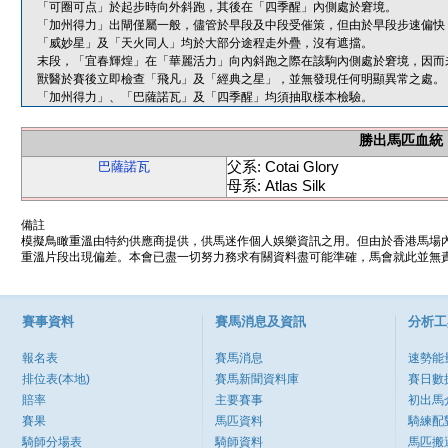
「可圈可点」於起步時向外斜跑，其後在「四季醒」內側處於窘境。
「加州得力」出閘僅屬一般，儘管於早段及中段受催策，但由於早段步速偏快
「威妙星」及「天火同人」均於大部分途程走外疊，沒有遮擋。
末段，「宜春輝煌」在「華麗活力」向內斜跑之際在該駒內側處於窘境，因而
獸醫於賽後立即檢查「飛凡」及「經典之星」，並無發現任何明顯異常之處。
「加州得力」、「巴薩諾瓦」及「四季醒」均須抽取樣本檢驗。
勝出馬匹血統
父系: Cotai Glory
巴薩諾瓦
母系: Atlas Silk
備註
模擬鳥瞰重溫由特約供應商提供，供馬迷作個人娛樂資訊之用。但由於香港馬場
重溫片段出現偏差。本會已盡一切努力務求有關資料盡可能準確，馬會就此並無責
賽事資料
賽馬消息及資訊
分析工
報名表
賽馬消息
速勢能
排位表(本地)
賽馬新聞資料庫
賽日數
賠率
主要賽事
初出馬
賽果
馬匹資料
騎練配
騎師分場表
騎師資料
馬匹搬