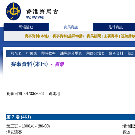
馬場活動
賽馬資訊
足球資訊
賽事資料(本地)
|
賽事資料(越洋轉播)
|
賽馬新聞
|
主要賽事
|
視聽播
報名表
排位表
即時賠率
練馬師分場表
騎師分場表
參考資料
統計
賽事日期: 01/03/2023 跑馬地
第 7 場 (461)
第三班 - 1000米 - (80-60)
場地狀況
澤安讓賽
賽道 :