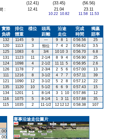
(12.41)
(33.45)
(56.56)
12.41
21.04
23.11
 :
10.22 10.82
11.58 11.53
實際
排位
檔位
頭馬
沿途
完成
獨贏
負磅
體重
距離
走位
時間
賠率
132
1145
9
---
9
8
1
0:56.56
25
120
1113
3
7
4
2
0:56.62
3.5
頸位
125
1083
6
3/4
10
10
3
0:56.70
6.8
131
1123
11
2-1/4
8
9
4
0:56.90
25
124
1098
4
2-1/2
11
11
5
0:56.95
2.6
126
1178
7
2-3/4
2
5
6
0:57.00
13
111
1216
8
3-1/2
4
7
7
0:57.11
39
121
1090
12
3-1/2
5
2
8
0:57.12
22
135
1120
10
5-1/2
6
6
9
0:57.43
15
134
1201
1
8-1/4
3
1
10
0:57.86
12
116
1075
5
8-1/4
1
3
11
0:57.88
35
115
1035
2
11-1/2
12
12
12
0:58.38
107
賽事沿途走位圖片
.00
.00