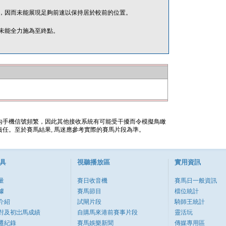
，因而未能展現足夠前速以保持居於較前的位置。
未能全力施為至終點。
內手機信號頻繁，因此其他接收系統有可能受干擾而令模擬鳥瞰
任。至於賽馬結果, 馬迷應參考實際的賽馬片段為準。
具
視聽播放區
實用資訊
量
賽日收音機
賽馬日一般資訊
據
賽馬節目
檔位統計
介紹
試閘片段
騎師王統計
對及初岀馬成績
自購馬來港前賽事片段
靈活玩
遷紀錄
賽馬娛樂新聞
傳媒專用區