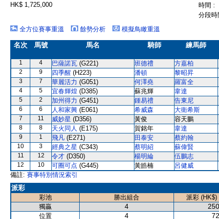
HK$ 1,725,000
時間 :
分段時間
全方位賽事重溫
餘勢分析
模擬鳥瞰重溫
名次
馬號
馬名
騎師
練馬師
1
4
巴薩諾瓦
(G221)
班德禮
方嘉柏
2
9
四季醒
(H223)
潘頓
黎昭昇
3
7
華麗活力
(G051)
何澤堯
羅富全
4
5
宜春輝煌
(D385)
蘇兆輝
韋達
5
2
加州得力
(G451)
鍾易禮
告東尼
6
6
人和家興
(E061)
希威森
大衛希斯
7
11
威妙星
(D356)
黃俊
容天鵬
8
8
天火同人
(E175)
賀銘年
韋達
9
1
飛凡
(E271)
田泰安
蔡約翰
10
3
經典之星
(C343)
蔡明紹
蘇偉賢
11
12
令才
(D350)
楊明綸
伍鵬志
12
10
可圈可点
(G445)
黃皓楠
呂健威
備註:
賽事特別情況索引
派彩
彩池
勝出組合
派彩 (HK$)
4
250
獨贏
4
72
位置