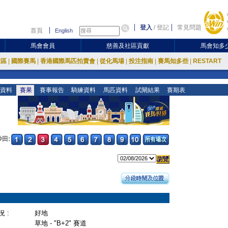
登入
/
登記
常見問題
首頁
English
馬會會員
慈善及社區貢獻
馬會知多
放區
|
國際賽馬
|
香港國際馬匹拍賣會
|
從化馬場
|
投注指南
|
賽馬知多些
|
RESTART
資料
賽果
賽事報告
騎練資料
馬匹資料
試閘結果
賽期表
沙田:
 :
好地
草地 - "B+2" 賽道