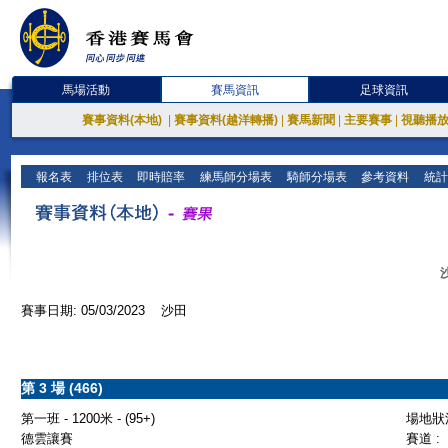
馬場活動
賽馬資訊
足球資訊
賽事資料(本地)
|
賽事資料(越洋轉播)
|
賽馬新聞
|
主要賽事
|
視聽播
報名表
排位表
即時賠率
練馬師分場表
騎師分場表
參考資料
統計
賽事日期: 05/03/2023 沙田
第 3 場 (466)
第一班 - 1200米 - (95+)
場地狀況
德雲讓賽
賽道 :