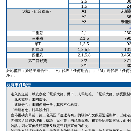
2,5
38
1,5
24
A1
未能
3揀1（組合獨贏）
A2
36
A3
未能
2,1
230
二重彩
2,1,5
790
三重彩
1,2,5
92
單T
1,2,5,8
131
四連環
2,1,5,8
3,456
四重彩
3/2
371
第二口孖寶
3/1
30
派彩備註：於勝出組合中，「F」代表「任何組合」；「M」則代表「任何
序」。
競賽事件報告
進入跑道前，希威森被「緊張大師」拋下，人馬無恙。「緊張大師」接受獸醫
「風火戰駒」出閘緩慢。
「速遞奇兵」出閘僅屬一般，其後不久昂首。
「幸運有您」於早段搶口。
宣佈覆磅完畢前，第二名馬匹「速遞奇兵」的騎師布文觀看巡邏影片，以確定
內側緊迫競跑為理由，抗議「韋小寶」的頭馬資格。布文拒絕提出抗議，而小
聆訊，因此宣佈覆磅完畢及確定評判員宣佈的名次。