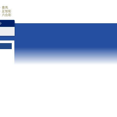
賽馬
足智彩
六合彩
少