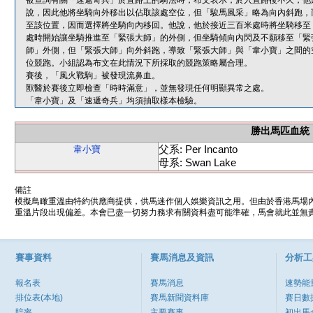
被查詢有關「速遞奇兵」於直路上的騎法時，布文表示，於入直路後不久，他
說，因此他將坐騎向外移出以佔取該處空位，但「駿馬風采」略為向內斜跑，
至該位置，因而選擇將坐騎向內移回。他說，他於接近三百米處時將坐騎移至
處時開始讓坐騎推進至「緊張大師」的外側，但坐騎傾向內閃及不願移至「緊
師」外側，但「緊張大師」向外斜跑，導致「緊張大師」與「韋小寶」之間的
位競跑。小組認為布文在此情況下所採取的競跑策略屬合理。
賽後，「風火戰駒」被發現流鼻血。
獸醫於賽後立即檢查「時時滿意」，並無發現任何明顯異常之處。
「韋小寶」及「速遞奇兵」均須抽取樣本檢驗。
勝出馬匹血統
父系: Per Incanto
韋小寶
母系: Swan Lake
備註
模擬鳥瞰重溫由特約供應商提供，供馬迷作個人娛樂資訊之用。但由於香港馬場
重溫片段出現偏差。本會已盡一切努力務求有關資料盡可能準確，馬會就此並無責
賽事資料
賽馬消息及資訊
分析工
報名表
賽馬消息
速勢能
排位表(本地)
賽馬新聞資料庫
賽日數
賠率
主要賽事
初出馬