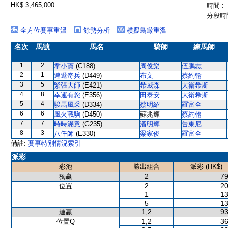
HK$ 3,465,000
時間 :
分段時間
全方位賽事重溫
餘勢分析
模擬鳥瞰重溫
名次
馬號
馬名
騎師
練馬師
1
2
韋小寶
(C188)
周俊樂
伍鵬志
2
1
速遞奇兵
(D449)
布文
蔡約翰
3
5
緊張大師
(E421)
希威森
大衛希斯
4
8
幸運有您
(E356)
田泰安
大衛希斯
5
4
駿馬風采
(D334)
蔡明紹
羅富全
6
6
風火戰駒
(D450)
蘇兆輝
蔡約翰
7
7
時時滿意
(G235)
潘明輝
告東尼
8
3
八仟師
(E330)
梁家俊
羅富全
備註:
賽事特別情況索引
派彩
彩池
勝出組合
派彩 (HK$)
2
79
獨贏
2
20
位置
1
13
5
13
1,2
93
連贏
1,2
36
位置Q