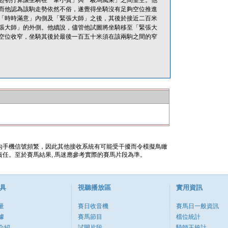
起初打算讓坐騎在「韋小寶」與「駿馬風采」之間望空。他
而他認為該駒走勢依然不俗，遂覺得坐騎沒有足夠空位推進
「時時滿意」內側及「緊張大師」之後，其後於接近二百米
張大師」的外側。他續說，儘管他試圖將坐騎移至「緊張大
空位收窄，坐騎其後於最後一百五十米須在該兩駒之間的窄
內手機信號頻繁，因此其他接收系統有可能受干擾而令模擬鳥瞰
任。至於賽馬結果, 馬迷應參考實際的賽馬片段為準。
具
視聽播放區
實用資訊
量
賽日收音機
賽馬日一般資訊
據
賽馬節目
檔位統計
介紹
試閘片段
騎師王統計