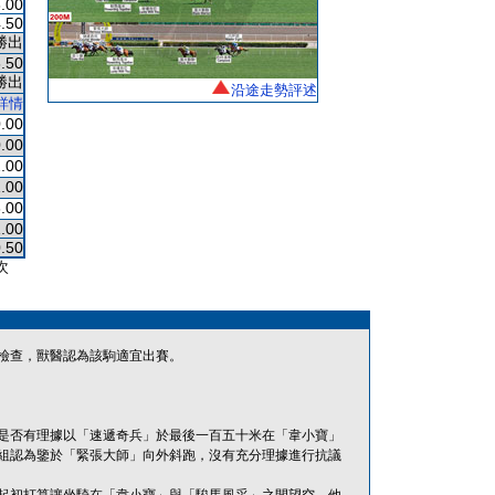
.00
.50
勝出
.50
勝出
沿途走勢評述
詳情
.00
.00
.00
.00
.00
.00
.50
次
檢查，獸醫認為該駒適宜出賽。
是否有理據以「速遞奇兵」於最後一百五十米在「韋小寶」
組認為鑒於「緊張大師」向外斜跑，沒有充分理據進行抗議