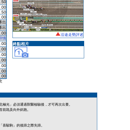
.50
.00
.50
.00
勝出
勝出
.00
沿途走勢評述
詳情
.00
終點相片
.00
.00
.00
.00
.00
.00
次
北極光」必須通過獸醫檢驗後，才可再次出賽。
首前跪及向外斜跑。
「喜駿駒」的後蹄之際失蹄。