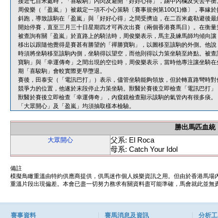
接近七百米處時，「喜駿駒」內閃及避開「好好心得」，踢中內欄及失去平衡
周俊樂（「盈嵐」）被裁定一項不小心策騎〔賽事規例第100(1)條〕，事
斜跑，導致該駒在「盈嵐」與「好好心得」之間受擠迫，在二百米處勒避後最
開始停賽，直至三月三十日星期四才可再次出賽（兩個香港賽馬日）。在衡量
被查詢有關「盈嵐」於直路上的騎法時，周俊樂表示，馬主及練馬師均傾向讓
移出以跟隨他覺得是賽甚有勝望的「禪勝寶駒」，以圖移至該駒的外側。他說
時須將坐騎移至該駒內側，坐騎得以望空，而他則得以力策坐騎至終點。被查
寶駒」與「幸運傳奇」之間出現的空位時，周俊樂表示，當時他專注讓坐騎在
期「喜駿駒」會較實際更早墮退。
賽後，田泰安（「電訊巴打」）表示，儘管坐騎能夠領放，但於轉直路彎時對
競爭力的位置，他遂於末段停止力策坐騎。獸醫於賽後立即檢查「電訊巴打」
獸醫於賽後立即檢查「幸運傳奇」，內窺鏡檢查顯示該駒的氣管內有很多痰。
「大眾開心」及「盈嵐」均須抽取樣本檢驗。
勝出馬匹血統
父系: El Roca
大眾開心
母系: Catch Your Idol
備註
模擬鳥瞰重溫由特約供應商提供，供馬迷作個人娛樂資訊之用。但由於香港馬場
重溫片段出現偏差。本會已盡一切努力務求有關資料盡可能準確，馬會就此並無責
賽事資料
賽馬消息及資訊
分析工