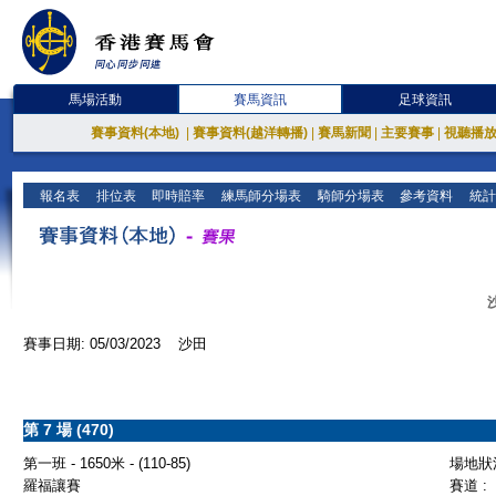
馬場活動
賽馬資訊
足球資訊
賽事資料(本地)
|
賽事資料(越洋轉播)
|
賽馬新聞
|
主要賽事
|
視聽播
報名表
排位表
即時賠率
練馬師分場表
騎師分場表
參考資料
統計
賽事日期: 05/03/2023 沙田
第 7 場 (470)
第一班 - 1650米 - (110-85)
場地狀況
羅福讓賽
賽道 :