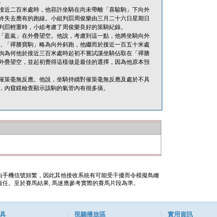
。
緣於接近二百米處時，他容許坐騎在尚未帶離「喜駿駒」下向外
終失去應有的跑線。小組判罰周俊樂由三月二十六日星期日
判罰輕重時，小組考慮了周俊樂良好的策騎紀錄。
「盈嵐」在外疊望空。他說，考慮到這一點，他將坐騎向外
，「禪勝寶駒」略為向外斜跑，他繼而於接近一百五十米處
詢為何他於接近三百米處時起初不嘗試讓坐騎佔取在「禪勝
外疊望空，並起初覺得這樣做是最佳的選擇，因為他原本預
催策毫無反應。他說，坐騎持續對催策毫無反應及處於不具
，內窺鏡檢查顯示該駒的氣管內有很多痰。
內手機信號頻繁，因此其他接收系統有可能受干擾而令模擬鳥瞰
任。至於賽馬結果, 馬迷應參考實際的賽馬片段為準。
具
視聽播放區
實用資訊