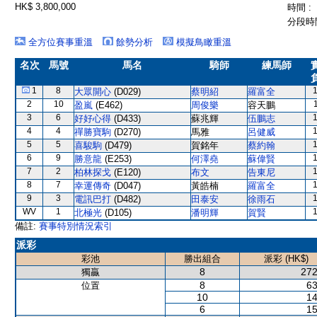
HK$ 3,800,000
時間 :
分段時間
全方位賽事重溫
餘勢分析
模擬鳥瞰重溫
名次
馬號
馬名
騎師
練馬師
1
8
大眾開心
(D029)
蔡明紹
羅富全
2
10
盈嵐
(E462)
周俊樂
容天鵬
3
6
好好心得
(D433)
蘇兆輝
伍鵬志
4
4
禪勝寶駒
(D270)
馬雅
呂健威
5
5
喜駿駒
(D479)
賀銘年
蔡約翰
6
9
勝意龍
(E253)
何澤堯
蘇偉賢
7
2
柏林探戈
(E120)
布文
告東尼
8
7
幸運傳奇
(D047)
黃皓楠
羅富全
9
3
電訊巴打
(D482)
田泰安
徐雨石
WV
1
北極光
(D105)
潘明輝
賀賢
備註:
賽事特別情況索引
派彩
彩池
勝出組合
派彩 (HK$)
8
272
獨贏
8
63
位置
10
14
6
15