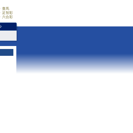
賽馬
足智彩
六合彩
少