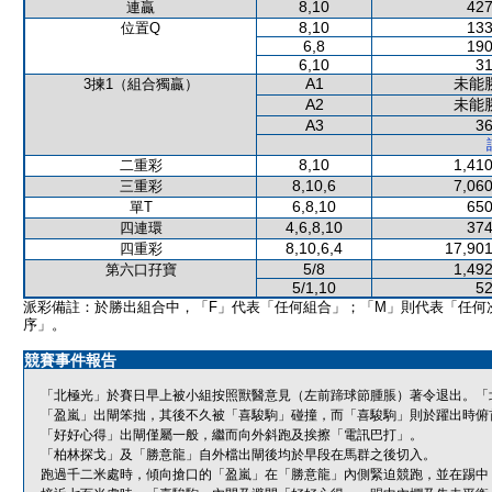
8,10
427
連贏
8,10
133
位置Q
6,8
190
6,10
31
A1
未能
3揀1（組合獨贏）
A2
未能
A3
36
8,10
1,410
二重彩
8,10,6
7,060
三重彩
6,8,10
650
單T
4,6,8,10
374
四連環
8,10,6,4
17,901
四重彩
5/8
1,492
第六口孖寶
5/1,10
52
派彩備註：於勝出組合中，「F」代表「任何組合」；「M」則代表「任何
序」。
競賽事件報告
「北極光」於賽日早上被小組按照獸醫意見（左前蹄球節腫脹）著令退出。「
「盈嵐」出閘笨拙，其後不久被「喜駿駒」碰撞，而「喜駿駒」則於躍出時俯
「好好心得」出閘僅屬一般，繼而向外斜跑及挨擦「電訊巴打」。
「柏林探戈」及「勝意龍」自外檔出閘後均於早段在馬群之後切入。
跑過千二米處時，傾向搶口的「盈嵐」在「勝意龍」內側緊迫競跑，並在踢中