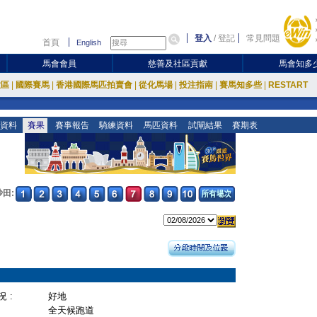
登入
/
登記
常見問題
首頁
English
馬會會員
慈善及社區貢獻
馬會知多
放區
|
國際賽馬
|
香港國際馬匹拍賣會
|
從化馬場
|
投注指南
|
賽馬知多些
|
RESTART
資料
賽果
賽事報告
騎練資料
馬匹資料
試閘結果
賽期表
沙田:
 :
好地
全天候跑道