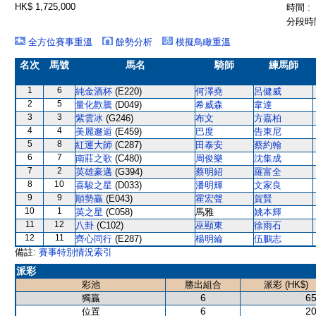
HK$ 1,725,000
時間 :
分段時間
全方位賽事重溫
餘勢分析
模擬鳥瞰重溫
名次
馬號
馬名
騎師
練馬師
1
6
純金酒杯
(E220)
何澤堯
呂健威
2
5
量化歡騰
(D049)
希威森
韋達
3
3
紫雲冰
(G246)
布文
方嘉柏
4
4
美麗邂逅
(E459)
巴度
告東尼
5
8
紅運大師
(C287)
田泰安
蔡約翰
6
7
南莊之歌
(C480)
周俊樂
沈集成
7
2
英雄豪邁
(G394)
蔡明紹
羅富全
8
10
喜駿之星
(D033)
潘明輝
文家良
9
9
順勢贏
(E043)
霍宏聲
賀賢
10
1
英之星
(C058)
馬雅
姚本輝
11
12
八卦
(C102)
巫顯東
徐雨石
12
11
齊心同行
(E287)
楊明綸
伍鵬志
備註:
賽事特別情況索引
派彩
彩池
勝出組合
派彩 (HK$)
6
65
獨贏
6
20
位置