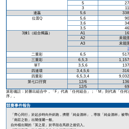
5
27
3
11
5,6
338
連贏
5,6
90
位置Q
3,6
34
3,5
46
A1
16
3揀1（組合獨贏）
A2
未能
A3
未能
6,5
517
二重彩
6,5,3
1,157
三重彩
3,5,6
137
單T
3,4,5,6
316
四連環
6,5,3,4
9,032
四重彩
12/6
136
第七口孖寶
12/5
69
派彩備註：於勝出組合中，「F」代表「任何組合」；「M」則代表「任何
序」。
競賽事件報告
「齊心同行」於起步時向外斜跑，擠壓「純金酒杯」，導致「純金酒杯」被帶
「南莊之歌」出閘僅屬一般。
自外檔出閘的「英之星」於早段在馬群之後切入。