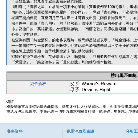
「英雄豪邁」於九百米處失去右前蹄的蹄鐵。
潘明輝（「喜駿之星」）承認一項不小心策騎〔賽事規例第100(1)條〕，
內斜跑，該駒因而被帶向內跑壓向「齊心同行」，導致「齊心同行」不必要地
星期三開始停賽，直至四月三日星期一才可再次出賽（兩個香港賽馬日）。在
宗事件中，跟隨「齊心同行」的「順勢贏」收慢避開該駒及向外斜跑，導致「
冰」及搶口的「英雄豪邁」收慢避開該駒。「南莊之歌」同樣收慢避開「齊心
外疊，沒有遮擋。
被查詢有關「純金酒杯」的進步表現時，練馬師呂健威表示，「純金酒杯」上
一千米處時在受干擾後發出呼吸聲，他將此歸咎於該駒未能以不受干擾的方式
牠在陣上放鬆來跑，給予牠機會於末段以勁勢衝刺。
獸醫於賽後立即檢查「英雄豪邁」及「順勢贏」，並無發現任何明顯異常之處
「紫雲冰」、「純金酒杯」及「量化歡騰」均須抽取樣本檢驗。
勝出馬匹血統
父系: Warrior's Reward
純金酒杯
母系: Devious Flight
備註
模擬鳥瞰重溫由特約供應商提供，供馬迷作個人娛樂資訊之用。但由於香港馬場
重溫片段出現偏差。本會已盡一切努力務求有關資料盡可能準確，馬會就此並無責
賽事資料
賽馬消息及資訊
分析工