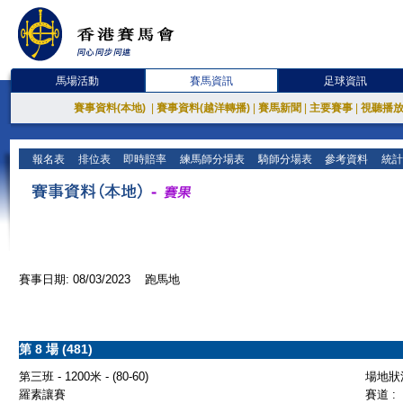
馬場活動
賽馬資訊
足球資訊
賽事資料(本地)
|
賽事資料(越洋轉播)
|
賽馬新聞
|
主要賽事
|
視聽播
報名表
排位表
即時賠率
練馬師分場表
騎師分場表
參考資料
統計
賽事日期: 08/03/2023 跑馬地
第 8 場 (481)
第三班 - 1200米 - (80-60)
場地狀況
羅素讓賽
賽道 :