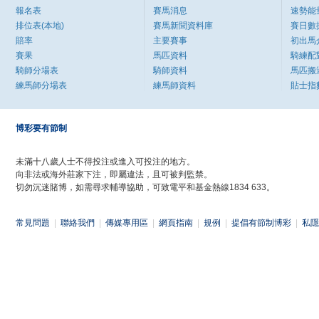
報名表
賽馬消息
速勢能
排位表(本地)
賽馬新聞資料庫
賽日數
賠率
主要賽事
初出馬
賽果
馬匹資料
騎練配
騎師分場表
騎師資料
馬匹搬
練馬師分場表
練馬師資料
貼士指
博彩要有節制
未滿十八歲人士不得投注或進入可投注的地方。
向非法或海外莊家下注，即屬違法，且可被判監禁。
切勿沉迷賭博，如需尋求輔導協助，可致電平和基金熱線1834 633。
常見問題
|
聯絡我們
|
傳媒專用區
|
網頁指南
|
規例
|
提倡有節制博彩
|
私隱