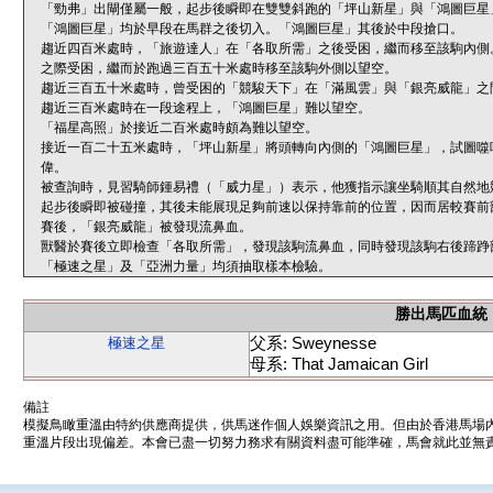
「勁弗」出閘僅屬一般，起步後瞬即在雙雙斜跑的「坪山新星」與「鴻圖巨星
「鴻圖巨星」均於早段在馬群之後切入。「鴻圖巨星」其後於中段搶口。
趨近四百米處時，「旅遊達人」在「各取所需」之後受困，繼而移至該駒內側
之際受困，繼而於跑過三百五十米處時移至該駒外側以望空。
趨近三百五十米處時，曾受困的「競駿天下」在「滿風雲」與「銀亮威龍」之
趨近三百米處時在一段途程上，「鴻圖巨星」難以望空。
「福星高照」於接近二百米處時頗為難以望空。
接近一百二十五米處時，「坪山新星」將頭轉向內側的「鴻圖巨星」，試圖噬
偉。
被查詢時，見習騎師鍾易禮（「威力星」）表示，他獲指示讓坐騎順其自然地
起步後瞬即被碰撞，其後未能展現足夠前速以保持靠前的位置，因而居較賽前
賽後，「銀亮威龍」被發現流鼻血。
獸醫於賽後立即檢查「各取所需」，發現該駒流鼻血，同時發現該駒右後蹄踭
「極速之星」及「亞洲力量」均須抽取樣本檢驗。
勝出馬匹血統
父系: Sweynesse
極速之星
母系: That Jamaican Girl
備註
模擬鳥瞰重溫由特約供應商提供，供馬迷作個人娛樂資訊之用。但由於香港馬場
重溫片段出現偏差。本會已盡一切努力務求有關資料盡可能準確，馬會就此並無責