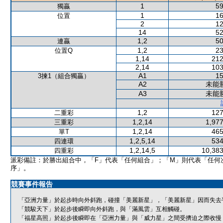
1
59
獨贏
1
16
位置
2
12
14
52
1,2
50
連贏
1,2
23
位置Q
1,14
212
2,14
103
A1
15
3揀1（組合獨贏）
A2
未能
A3
未能
1,2
127
二重彩
1,2,14
1,977
三重彩
1,2,14
465
單T
1,2,5,14
534
四連環
1,2,14,5
10,383
四重彩
派彩備註：於勝出組合中，「F」代表「任何組合」；「M」則代表「任何
序」。
競賽事件報告
「亞洲力量」於起步時向外斜跑，碰撞「美麗新星」，「美麗新星」因而失去
「競駿天下」於起步後瞬即向外斜跑，與「滿風雲」互相觸碰。
「福星高照」於起步後瞬即在「亞洲力量」與「威力星」之間受擠迫之際收慢