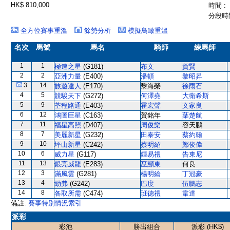
HK$ 810,000
時間 :
分段時間
全方位賽事重溫
餘勢分析
模擬鳥瞰重溫
名次
馬號
馬名
騎師
練馬師
1
1
極速之星
(G181)
布文
賀賢
2
2
亞洲力量
(E400)
潘頓
黎昭昇
3
14
旅遊達人
(E170)
黎海榮
徐雨石
4
5
競駿天下
(G272)
何澤堯
大衛希斯
5
9
荃程路通
(E403)
霍宏聲
文家良
6
12
鴻圖巨星
(C163)
賀銘年
葉楚航
7
11
福星高照
(D407)
周俊樂
容天鵬
8
7
美麗新星
(G232)
田泰安
蔡約翰
9
10
坪山新星
(C242)
蔡明紹
鄭俊偉
10
6
威力星
(G117)
鍾易禮
告東尼
11
13
銀亮威龍
(E283)
巫顯東
何良
12
3
滿風雲
(G281)
楊明綸
丁冠豪
13
4
勁弗
(G242)
巴度
伍鵬志
14
8
各取所需
(C474)
班德禮
韋達
備註:
賽事特別情況索引
派彩
彩池
勝出組合
派彩 (HK$)