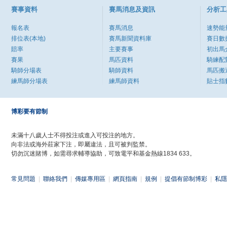
賽事資料
賽馬消息及資訊
分析工
報名表
賽馬消息
速勢能
排位表(本地)
賽馬新聞資料庫
賽日數
賠率
主要賽事
初出馬
賽果
馬匹資料
騎練配
騎師分場表
騎師資料
馬匹搬
練馬師分場表
練馬師資料
貼士指
博彩要有節制
未滿十八歲人士不得投注或進入可投注的地方。
向非法或海外莊家下注，即屬違法，且可被判監禁。
切勿沉迷賭博，如需尋求輔導協助，可致電平和基金熱線1834 633。
常見問題
|
聯絡我們
|
傳媒專用區
|
網頁指南
|
規例
|
提倡有節制博彩
|
私隱