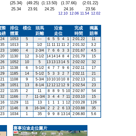
(25.34)
(49.25)
(1:13.50)
(1:37.66)
(2:01.22)
25.34
23.91
24.25
24.16
23.56
12.10 12.06
11.54 12.02
實際
排位
檔位
頭馬
沿途
完成
獨贏
負磅
體重
距離
走位
時間
賠率
124
1053
5
---
6
5
5
4
1
2:01.22
11
135
1013
3
1/2
11
11
11
11
2
2:01.32
3.2
123
1080
4
2-3/4
7
6
6
3
3
2:01.67
4.5
120
1130
12
3-1/2
14
14
14
8
4
2:01.79
15
126
1052
10
5
13
13
13
14
5
2:02.02
32
115
1138
6
5-1/2
4
7
7
9
6
2:02.11
17
129
1185
14
5-1/2
5
3
3
2
7
2:02.11
21
121
1108
9
5-3/4
10
10
10
10
8
2:02.13
21
128
1051
13
8-1/4
12
12
12
12
9
2:02.54
23
122
1135
2
11
8
8
9
5
10
2:02.97
54
132
1166
7
11-3/4
3
4
4
7
11
2:03.10
15
116
1129
11
13
1
1
1
1
12
2:03.28
126
127
1146
8
16-3/4
2
2
2
6
13
2:03.88
35
123
1034
1
35
9
9
8
13
14
2:06.80
5.6
賽事沿途走位圖片
)