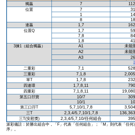
7
112
獨贏
7
31
位置
1
14
8
18
1,7
162
連贏
1,7
59
位置Q
7,8
84
1,8
41
A1
未能
3揀1（組合獨贏）
A2
未能
A3
26
7,1
528
二重彩
7,1,8
2,005
三重彩
1,7,8
232
單T
1,7,8,11
790
四連環
7,1,8,11
19,080
四重彩
10/7
309
第五口孖寶
10/1
10
5,7,10/1,7,8
3,504
第三口孖T
2,3,4/5,7,10/1,7,8
136,363
三T
2,3,4/5,7,10/任何組合
395
三T(安慰獎)
派彩備註：於勝出組合中，「F」代表「任何組合」；「M」則代表「任何
序」。