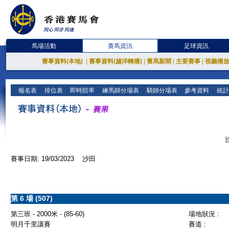
馬場活動
賽馬資訊
足球資訊
賽事資料(本地)
|
賽事資料(越洋轉播)
|
賽馬新聞
|
主要賽事
|
視聽播
報名表
排位表
即時賠率
練馬師分場表
騎師分場表
參考資料
統計
賽事日期: 19/03/2023 沙田
第 6 場 (507)
第三班 - 2000米 - (85-60)
場地狀況 :
明月千里讓賽
賽道 :