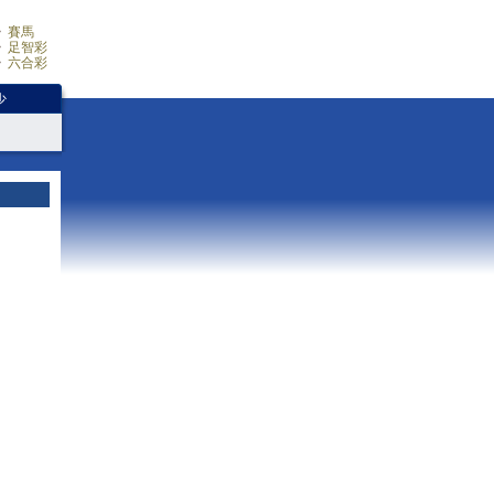
賽馬
足智彩
六合彩
少