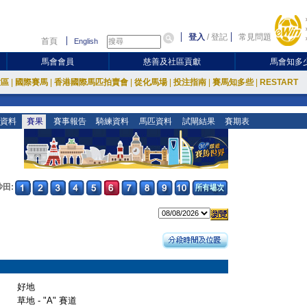
登入
/
登記
常見問題
首頁
English
馬會會員
慈善及社區貢獻
馬會知多
放區
|
國際賽馬
|
香港國際馬匹拍賣會
|
從化馬場
|
投注指南
|
賽馬知多些
|
RESTART
資料
賽果
賽事報告
騎練資料
馬匹資料
試閘結果
賽期表
沙田:
好地
草地 - "A" 賽道