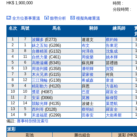
HK$ 1,900,000
時間 :
分段時間 :
全方位賽事重溫
餘勢分析
模擬鳥瞰重溫
名次
馬號
馬名
騎師
練馬師
1
7
波爾多
(E273)
連達文
蔡約翰
2
1
錶之五知
(G286)
布文
告東尼
3
8
合夥精英
(G132)
何澤堯
沈集成
4
11
自然力量
(C461)
周俊樂
姚本輝
5
6
高瞻遠矚
(B345)
蘇兆輝
苗禮德
6
13
周遊列國
(G358)
潘明輝
賀賢
7
3
木火兄弟
(G115)
梁家俊
何良
8
12
三江飛輪
(G138)
希威森
韋達
9
4
精彩動力
(H120)
薛恩
方嘉柏
10
10
獎星
(H087)
巴度
羅富全
11
2
安采
(D066)
莫雅
蘇偉賢
12
14
競駿光輝
(H135)
波健士
葉楚航
13
5
西利哥
(D128)
蔡明紹
羅富全
14
9
禾道福星
(G299)
田泰安
大衛希斯
備註:
賽事特別情況索引
派彩
彩池
勝出組合
派彩 (HK$