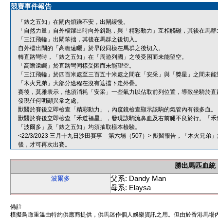
競賽事件報告
「錶之五知」在閘內煩躁不安，出閘緩慢。
「自然力量」自外檔躍出時向外斜跑，與「精彩動力」互相觸碰，其後在馬群
「三江飛輪」出閘笨拙，其後在馬群之後切入。
自外檔出閘的「高瞻遠矚」於早段同樣在馬群之後切入。
轉直路彎時，「錶之五知」在「周遊列國」之後受困而未能望空。
「高瞻遠矚」於直路彎同樣受困而未能望空。
「三江飛輪」於四百米處至三百五十米處之間在「安采」與「獎星」之間未能
「木火兄弟」大部分途程在沒有遮擋下走外疊。
賽後，莫雅表示，他須消耗「安采」一些氣力以佔取前列位置，導致坐騎於直
發現任何明顯異常之處。
獸醫於賽後立即檢查「精彩動力」，內窺鏡檢查顯示該駒的氣管內有很多血。
獸醫於賽後立即檢查「禾道福星」，發現該駒流鼻血及右前腿不良於行。「禾
「波爾多」及「錶之五知」均須抽取樣本檢驗。
<22/3/2023 三月十九日沙田賽事 – 第六場（507）> 獸醫報告，「
後，才可再次出賽。
勝出馬匹血統
父系: Dandy Man
波爾多
母系: Elaysa
備註
模擬鳥瞰重溫由特約供應商提供，供馬迷作個人娛樂資訊之用。但由於香港馬場