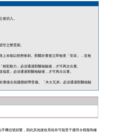
之後切入。
望空之際受困。
路上未能以勁勢衝刺。獸醫於賽後立即檢查「安采」，並無
「精彩動力」必須通過獸醫檢驗後，才可再次出賽。
道福星」必須通過獸醫檢驗後，才可再次出賽。
木火兄弟」於賽後右前腿懸韌帶受傷。「木火兄弟」必須通過獸醫檢驗
內手機信號頻繁，因此其他接收系統有可能受干擾而令模擬鳥瞰