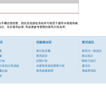
內手機信號頻繁，因此其他接收系統有可能受干擾而令模擬鳥瞰
任。至於賽馬結果, 馬迷應參考實際的賽馬片段為準。
具
視聽播放區
實用資訊
量
賽日收音機
賽馬日一般資訊
據
賽馬節目
檔位統計
介紹
試閘片段
騎師王統計
對及初岀馬成績
自購馬來港前賽事片段
靈活玩
遷紀錄
賽馬娛樂新聞
傳媒專用區
數