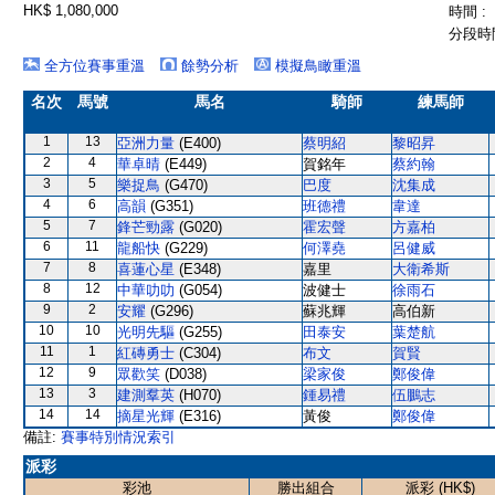
HK$ 1,080,000
時間 :
分段時間
全方位賽事重溫
餘勢分析
模擬鳥瞰重溫
名次
馬號
馬名
騎師
練馬師
1
13
亞洲力量
(E400)
蔡明紹
黎昭昇
2
4
華卓晴
(E449)
賀銘年
蔡約翰
3
5
樂捉鳥
(G470)
巴度
沈集成
4
6
高韻
(G351)
班德禮
韋達
5
7
鋒芒勁露
(G020)
霍宏聲
方嘉柏
6
11
龍船快
(G229)
何澤堯
呂健威
7
8
喜蓮心星
(E348)
嘉里
大衛希斯
8
12
中華叻叻
(G054)
波健士
徐雨石
9
2
安耀
(G296)
蘇兆輝
高伯新
10
10
光明先驅
(G255)
田泰安
葉楚航
11
1
紅磚勇士
(C304)
布文
賀賢
12
9
眾歡笑
(D038)
梁家俊
鄭俊偉
13
3
建測羣英
(H070)
鍾易禮
伍鵬志
14
14
摘星光輝
(E316)
黃俊
鄭俊偉
備註:
賽事特別情況索引
派彩
彩池
勝出組合
派彩 (HK$)