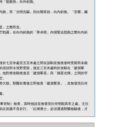
時「龍船快」向外斜跑。
內跑，而「光明先驅」則出閘笨拙，向內斜跑。「安耀」繼
星」之際昂首。
芒勁露」在向內斜跑的「華卓晴」內側緊迫競跑之際向內斜
後於七百米處至五百米處之間在該駒並無推進時受困而未能
的泥頭而令視野受阻，接近三百米處時於坐騎在「建測羣
，他對將坐騎推進至「建測羣英」與「摘星光輝」之間的窄
空。
勢欠順。獸醫於賽後立即檢查「建測羣英」，並無發現任何
處。
醫（賽事管制）檢查，當時他說並無發現任何明顯異常之處。主任
駒左前腿不良於行。「紅磚勇士」必須通過獸醫檢驗後，才