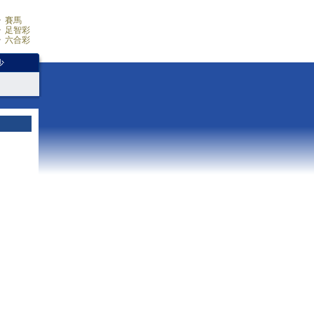
賽馬
足智彩
六合彩
少