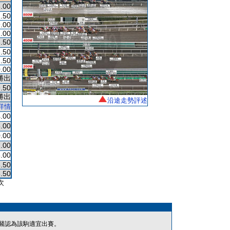
.00
.50
.00
.00
.50
.50
.50
.00
勝出
.50
勝出
沿途走勢評述
詳情
.00
.00
.00
.00
.00
.50
.50
次
醫認為該駒適宜出賽。