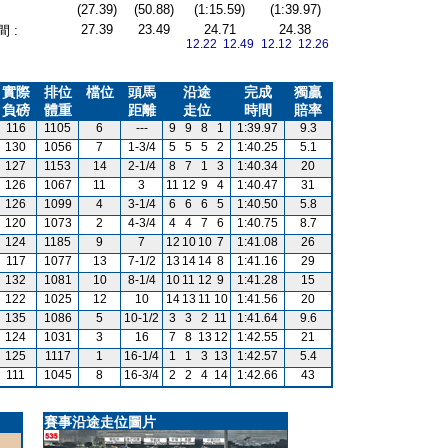
(27.39)
(50.88)
(1:15.59)
(1:39.97)
27.39
23.49
24.71
24.38
 :
12.22 12.49
12.12 12.26
實際
排位
檔位
頭馬
沿途
完成
獨贏
負磅
體重
距離
走位
時間
賠率
116
1105
6
---
9
9
8
1
1:39.97
9.3
130
1056
7
1-3/4
5
5
5
2
1:40.25
5.1
127
1153
14
2-1/4
8
7
1
3
1:40.34
20
126
1067
11
3
11
12
9
4
1:40.47
31
126
1099
4
3-1/4
6
6
6
5
1:40.50
5.8
120
1073
2
4-3/4
4
4
7
6
1:40.75
8.7
124
1185
9
7
12
10
10
7
1:41.08
26
117
1077
13
7-1/2
13
14
14
8
1:41.16
29
132
1081
10
8-1/4
10
11
12
9
1:41.28
15
122
1025
12
10
14
13
11
10
1:41.56
20
135
1086
5
10-1/2
3
3
2
11
1:41.64
9.6
124
1031
3
16
7
8
13
12
1:42.55
21
125
1117
1
16-1/4
1
1
3
13
1:42.57
5.4
111
1045
8
16-3/4
2
2
4
14
1:42.66
43
賽事沿途走位圖片