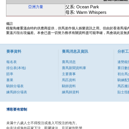
父系: Ocean Park
亞洲力量
母系: Warm Whispers
備註
模擬鳥瞰重溫由特約供應商提供，供馬迷作個人娛樂資訊之用。但由於香港馬場
重溫片段出現偏差。本會已盡一切努力務求有關資料盡可能準確，馬會就此並無責
賽事資料
賽馬消息及資訊
分析工
報名表
賽馬消息
速勢能
排位表(本地)
賽馬新聞資料庫
賽日數
賠率
主要賽事
初出馬
賽果
馬匹資料
騎練配
騎師分場表
騎師資料
馬匹搬
練馬師分場表
練馬師資料
貼士指
博彩要有節制
未滿十八歲人士不得投注或進入可投注的地方。
向非法或海外莊家下注，即屬違法，且可被判監禁。