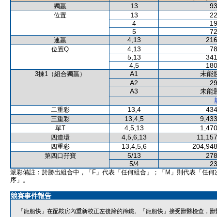
13
93
獨贏
13
22
位置
4
19
5
72
4,13
216
連贏
4,13
78
位置Q
5,13
341
4,5
180
A1
未能
3揀1（組合獨贏）
A2
29
A3
未能
13,4
434
二重彩
13,4,5
9,433
三重彩
4,5,13
1,470
單T
4,5,6,13
11,157
四連環
13,4,5,6
204,948
四重彩
5/13
278
第四口孖寶
5/4
23
派彩備註：於勝出組合中，「F」代表「任何組合」；「M」則代表「任何
序」。
競賽事件報告
「龍船快」在配鞍房內重新校正左後蹄的蹄鐵。「龍船快」接受獸醫檢查，獸