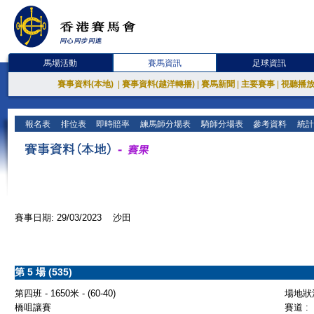
馬場活動
賽馬資訊
足球資訊
賽事資料(本地)
|
賽事資料(越洋轉播)
|
賽馬新聞
|
主要賽事
|
視聽播
報名表
排位表
即時賠率
練馬師分場表
騎師分場表
參考資料
統計
賽事日期: 29/03/2023 沙田
第 5 場 (535)
第四班 - 1650米 - (60-40)
場地狀況
橋咀讓賽
賽道 :