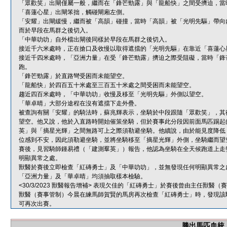
「眾歡笑」出閘僅屬一般，繼而在「鋒芒勁露」與「龍船快」之間受擠迫，當
「喜蓮心星」出閘笨拙，觸碰閘廂左側。
「安耀」出閘緩慢，繼而被「高韻」碰撞，當時「高韻」被「光明先驅」帶向
而於早段在馬群之後切入。
「中華叻叻」自外檔出閘後同樣於早段在馬群之後切入。
接近千六米處時，正在搶口及收慢以取得遮擋的「光明先驅」在靠近「喜蓮心
接近千四米處時，「亞洲力量」在受「鋒芒勁露」擠迫之際受阻礙，當時「鋒
跑。
「鋒芒勁露」於直路彎受困而未能望空。
「龍船快」於四百五十米處至三百五十米處之間受困而未能望空。
趨近四百米處時，「中華叻叻」收慢及移至「光明先驅」外側以望空。
「華卓晴」大部分途程在沒有遮擋下走外疊。
被查詢有關「安耀」的騎法時，蘇兆輝表示，坐騎於中段跟隨「眾歡笑」，其
望空。他又說，他於入直路時開始催策坐騎，但於賽事此分段因前面馬匹踢起
英」與「摘星光輝」之間無路可上之際須勒避坐騎。他續說，由於能見度降低
位感到不安，因此須勒避坐騎，並將坐騎移至「摘星光輝」外側，坐騎繼而望
賽後，見習騎師鍾易禮（「建測羣英」）報告，他認為坐騎在全天候跑道上走
明顯異常之處。
獸醫於賽後立即檢查「紅磚勇士」及「中華叻叻」，並無發現任何明顯異常之
「亞洲力量」及「華卓晴」均須抽取樣本檢驗。
<30/3/2023 獸醫報告增補> 表現欠佳的「紅磚勇士」於賽後曾由主任獸
獸醫（賽事管制）今晨在練馬師賀賢的馬房再次檢查「紅磚勇士」時，發現該
可再次出賽。
勝出馬匹血統