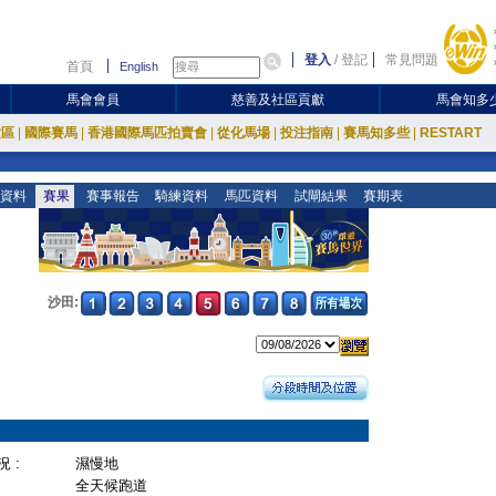
登入
/
登記
常見問題
首頁
English
馬會會員
慈善及社區貢獻
馬會知多
放區
|
國際賽馬
|
香港國際馬匹拍賣會
|
從化馬場
|
投注指南
|
賽馬知多些
|
RESTART
資料
賽果
賽事報告
騎練資料
馬匹資料
試閘結果
賽期表
沙田:
 :
濕慢地
全天候跑道