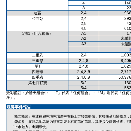
4
140
8
23
2,4
966
連贏
2,4
293
位置Q
2,8
43
4,8
610
A1
17
3揀1（組合獨贏）
A2
未能
A3
未能
2,4
1,003
二重彩
2,4,8
8,405
三重彩
2,4,8
1,829
單T
2,4,8,9
2,717
四連環
2,4,8,9
50,976
四重彩
5/2
130
第七口孖寶
5/4
582
派彩備註：於勝出組合中，「F」代表「任何組合」；「M」則代表「任何
序」。
競賽事件報告
「能文能武」在運往跑馬地馬場途中右眼上方輕微擦傷，其後接受獸醫檢查，
「錢多多」在跑馬地馬房內須重新裝上右前蹄的蹄鐵，其後接受獸醫檢查，獸
「上市魅力」出閘緩慢。