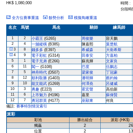
HK$ 1,080,000
時間 :
分段時間
全方位賽事重溫
餘勢分析
模擬鳥瞰重溫
名次
馬號
馬名
騎師
練馬師
1
2
小霸王
(G265)
周俊樂
容天鵬
2
4
一舖縱橫
(B385)
陳嘉熙
葉楚航
3
8
錢多多
(E397)
希威森
大衛希斯
4
9
電子彩虹
(G314)
田泰安
方嘉柏
5
1
電子兄弟
(E266)
蘇兆輝
文家良
6
11
闖一
(G108)
巴度
伍鵬志
7
5
神舟時代
(D507)
梁家俊
丁冠豪
8
12
順利取勝
(G403)
潘明輝
蔡約翰
9
10
能文能武
(G269)
何澤堯
呂健威
10
3
勇趣
(E223)
霍宏聲
高伯新
11
6
上市魅力
(H196)
嘉里
蘇偉賢
12
7
勇冠群英
(H177)
巫顯東
何良
備註:
賽事特別情況索引
派彩
彩池
勝出組合
派彩 (HK$)
2
26
獨贏
2
13
位置