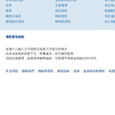
排位表(本地)
賽馬新聞資料庫
賽日數
賠率
主要賽事
初出馬
賽果
馬匹資料
騎練配
騎師分場表
騎師資料
馬匹搬
練馬師分場表
練馬師資料
貼士指
博彩要有節制
未滿十八歲人士不得投注或進入可投注的地方。
向非法或海外莊家下注，即屬違法，且可被判監禁。
切勿沉迷賭博，如需尋求輔導協助，可致電平和基金熱線1834 633。
常見問題
|
聯絡我們
|
傳媒專用區
|
網頁指南
|
規例
|
提倡有節制博彩
|
私隱