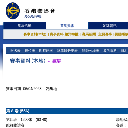
馬場活動
賽馬資訊
足球資訊
賽事資料(本地)
|
賽事資料(越洋轉播)
|
賽馬新聞
|
主要賽事
|
視聽播
報名表
排位表
即時賠率
練馬師分場表
騎師分場表
參考資料
統計
賽事日期: 06/04/2023 跑馬地
第 8 場 (556)
第四班 - 1200米 - (60-40)
場地狀況
跳舞蘭讓賽
賽道 :