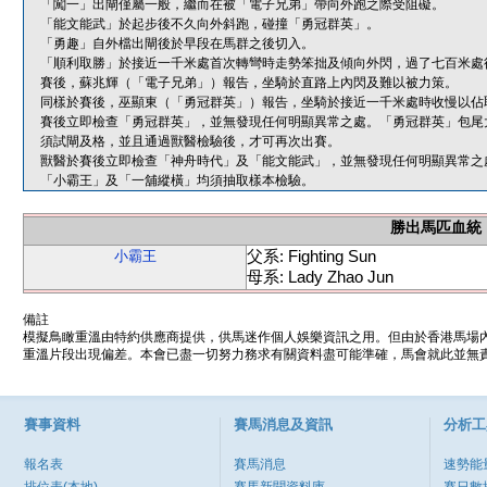
「闖一」出閘僅屬一般，繼而在被「電子兄弟」帶向外跑之際受阻礙。
「能文能武」於起步後不久向外斜跑，碰撞「勇冠群英」。
「勇趣」自外檔出閘後於早段在馬群之後切入。
「順利取勝」於接近一千米處首次轉彎時走勢笨拙及傾向外閃，過了七百米處
賽後，蘇兆輝（「電子兄弟」）報告，坐騎於直路上內閃及難以被力策。
同樣於賽後，巫顯東（「勇冠群英」）報告，坐騎於接近一千米處時收慢以佔
賽後立即檢查「勇冠群英」，並無發現任何明顯異常之處。「勇冠群英」包尾
須試閘及格，並且通過獸醫檢驗後，才可再次出賽。
獸醫於賽後立即檢查「神舟時代」及「能文能武」，並無發現任何明顯異常之
「小霸王」及「一舖縱橫」均須抽取樣本檢驗。
勝出馬匹血統
父系: Fighting Sun
小霸王
母系: Lady Zhao Jun
備註
模擬鳥瞰重溫由特約供應商提供，供馬迷作個人娛樂資訊之用。但由於香港馬場
重溫片段出現偏差。本會已盡一切努力務求有關資料盡可能準確，馬會就此並無責
賽事資料
賽馬消息及資訊
分析工
報名表
賽馬消息
速勢能