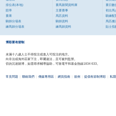
排位表(本地)
賽馬新聞資料庫
賽日數
賠率
主要賽事
初出馬
賽果
馬匹資料
騎練配
騎師分場表
騎師資料
馬匹搬
練馬師分場表
練馬師資料
貼士指
博彩要有節制
未滿十八歲人士不得投注或進入可投注的地方。
向非法或海外莊家下注，即屬違法，且可被判監禁。
切勿沉迷賭博，如需尋求輔導協助，可致電平和基金熱線1834 633。
常見問題
|
聯絡我們
|
傳媒專用區
|
網頁指南
|
規例
|
提倡有節制博彩
|
私隱