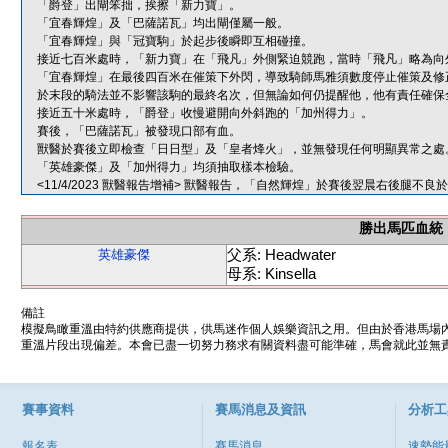
「爵登」出閘笨拙，挨擦「新力寶」。
「宜春輝煌」及「巴薩諾瓦」均出閘僅屬一般。
「宜春輝煌」與「冠寶駒」於起步後瞬即互相碰撞。
接近七百米處時，「新力寶」在「飛凡」外側緊迫競跑，當時「飛凡」略為向
「宜春輝煌」在最後四百米在催策下外閃，導致騎師馬雅須數度停止催策及修
於末段的騎法並不影響該駒的最終名次，但無論如何仍提醒他，他有責任確保
接近五十米處時，「爵登」收慢避開向外斜跑的「加州得力」。
賽後，「巴薩諾瓦」被發現口部有血。
獸醫於賽後立即檢查「日日型」及「皇者烽火」，並無發現任何明顯異常之處
「英雄豪傑」及「加州得力」均須抽取樣本檢驗。
<11/4/2023 獸醫報告增補> 獸醫報告，「自然輝煌」於賽後翌晨右後腿
勝出馬匹血統
父系: Headwater
英雄豪傑
母系: Kinsella
備註
模擬鳥瞰重溫由特約供應商提供，供馬迷作個人娛樂資訊之用。但由於香港馬場
重溫片段出現偏差。本會已盡一切努力務求有關資料盡可能準確，馬會就此並無責
賽事資料
賽馬消息及資訊
分析工
報名表
賽馬消息
速勢能