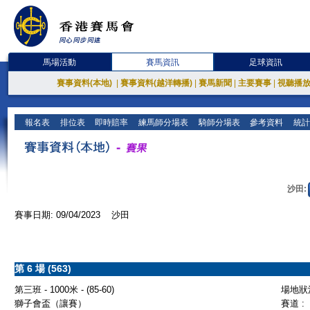
馬場活動
賽馬資訊
足球資訊
賽事資料(本地)
|
賽事資料(越洋轉播)
|
賽馬新聞
|
主要賽事
|
視聽播
報名表
排位表
即時賠率
練馬師分場表
騎師分場表
參考資料
統計
沙田:
賽事日期: 09/04/2023 沙田
第 6 場 (563)
第三班 - 1000米 - (85-60)
場地狀況
獅子會盃（讓賽）
賽道 :