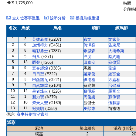
HK$ 1,725,000
時間 :
分段時間
全方位賽事重溫
餘勢分析
模擬鳥瞰重溫
名次
馬號
馬名
騎師
練馬師
1
2
英雄豪傑
(G207)
布文
文家良
2
6
加州得力
(G451)
何澤堯
告東尼
3
8
精彩勇士
(D387)
希威森
大衛希斯
4
5
飛凡
(E271)
巴度
蔡約翰
5
13
爵登
(H266)
田泰安
蘇偉賢
6
9
宜春輝煌
(D385)
馬雅
韋達
7
4
日日型
(E322)
梁家俊
羅富全
8
3
巴薩諾瓦
(G221)
班德禮
方嘉柏
9
7
自然輝煌
(G104)
蘇兆輝
呂健威
10
12
皇者烽火
(H226)
蔡明紹
羅富全
11
1
新力寶
(A379)
周俊樂
蘇偉賢
12
10
齊天大聖
(G169)
波健士
伍鵬志
13
11
冠寶駒
(D359)
巫顯東
苗禮德
備註:
賽事特別情況索引
派彩
彩池
勝出組合
派彩 (HK$)
2
20
獨贏