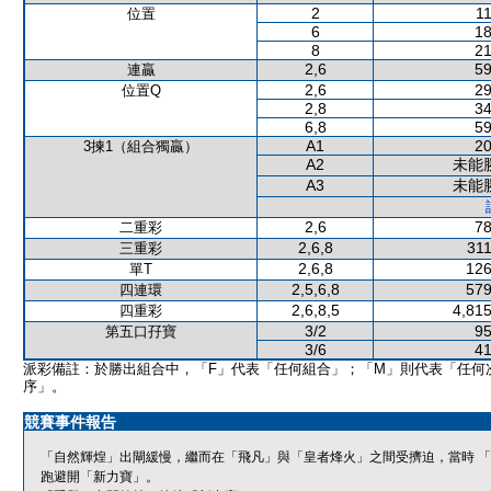
2
11
位置
6
18
8
21
2,6
59
連贏
2,6
29
位置Q
2,8
34
6,8
59
A1
20
3揀1（組合獨贏）
A2
未能
A3
未能
2,6
78
二重彩
2,6,8
311
三重彩
2,6,8
126
單T
2,5,6,8
579
四連環
2,6,8,5
4,815
四重彩
3/2
95
第五口孖寶
3/6
41
派彩備註：於勝出組合中，「F」代表「任何組合」；「M」則代表「任何
序」。
競賽事件報告
「自然輝煌」出閘緩慢，繼而在「飛凡」與「皇者烽火」之間受擠迫，當時 
跑避開「新力寶」。