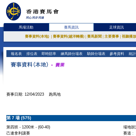
馬場活動
賽馬資訊
足球資訊
賽事資料(本地)
|
賽事資料(越洋轉播)
|
賽馬新聞
|
主要賽事
|
視聽播
報名表
排位表
即時賠率
練馬師分場表
騎師分場表
參考資料
統計
賽事日期: 12/04/2023 跑馬地
第 7 場 (575)
第四班 - 1200米 - (60-40)
場地狀況
己連拿利讓賽
賽道 :