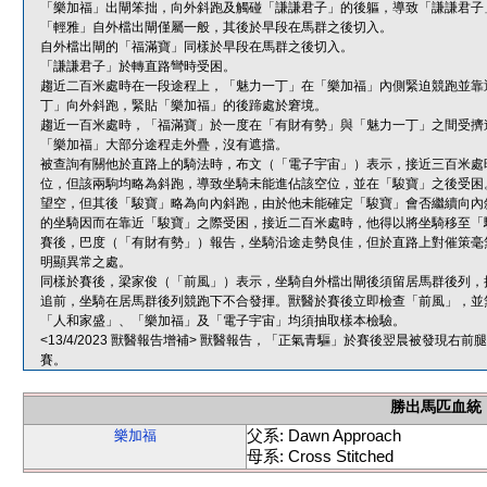
「樂加福」出閘笨拙，向外斜跑及觸碰「謙謙君子」的後軀，導致「謙謙君子
「輕雅」自外檔出閘僅屬一般，其後於早段在馬群之後切入。
自外檔出閘的「福滿寶」同樣於早段在馬群之後切入。
「謙謙君子」於轉直路彎時受困。
趨近二百米處時在一段途程上，「魅力一丁」在「樂加福」內側緊迫競跑並靠
丁」向外斜跑，緊貼「樂加福」的後蹄處於窘境。
趨近一百米處時，「福滿寶」於一度在「有財有勢」與「魅力一丁」之間受擠
「樂加福」大部分途程走外疊，沒有遮擋。
被查詢有關他於直路上的騎法時，布文（「電子宇宙」）表示，接近三百米處
位，但該兩駒均略為斜跑，導致坐騎未能進佔該空位，並在「駿寶」之後受困
望空，但其後「駿寶」略為向內斜跑，由於他未能確定「駿寶」會否繼續向內
的坐騎因而在靠近「駿寶」之際受困，接近二百米處時，他得以將坐騎移至「
賽後，巴度（「有財有勢」）報告，坐騎沿途走勢良佳，但於直路上對催策毫
明顯異常之處。
同樣於賽後，梁家俊（「前風」）表示，坐騎自外檔出閘後須留居馬群後列，
追前，坐騎在居馬群後列競跑下不合發揮。獸醫於賽後立即檢查「前風」，並
「人和家盛」、「樂加福」及「電子宇宙」均須抽取樣本檢驗。
<13/4/2023 獸醫報告增補> 獸醫報告，「正氣青驅」於賽後翌晨被發現
賽。
勝出馬匹血統
父系: Dawn Approach
樂加福
母系: Cross Stitched