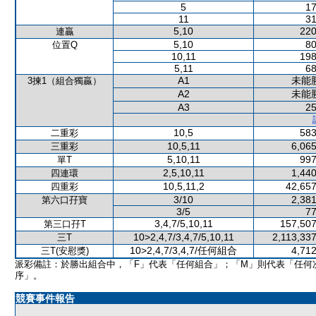
5
17
11
31
5,10
220
連贏
5,10
80
位置Q
10,11
198
5,11
68
A1
未能
3揀1（組合獨贏）
A2
未能
A3
25
10,5
583
二重彩
10,5,11
6,065
三重彩
5,10,11
997
單T
2,5,10,11
1,440
四連環
10,5,11,2
42,657
四重彩
3/10
2,381
第六口孖寶
3/5
77
3,4,7/5,10,11
157,507
第三口孖T
10>2,4,7/3,4,7/5,10,11
2,113,33
三T
10>2,4,7/3,4,7/任何組合
4,712
三T(安慰獎)
派彩備註：於勝出組合中，「F」代表「任何組合」；「M」則代表「任何
序」。
競賽事件報告