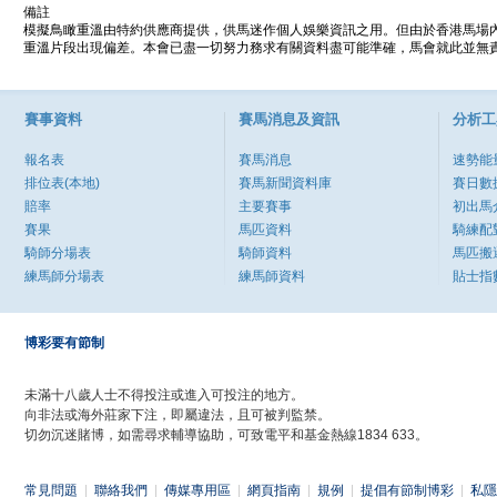
備註
模擬鳥瞰重溫由特約供應商提供，供馬迷作個人娛樂資訊之用。但由於香港馬場
重溫片段出現偏差。本會已盡一切努力務求有關資料盡可能準確，馬會就此並無責
賽事資料
賽馬消息及資訊
分析工
報名表
賽馬消息
速勢能
排位表(本地)
賽馬新聞資料庫
賽日數
賠率
主要賽事
初出馬
賽果
馬匹資料
騎練配
騎師分場表
騎師資料
馬匹搬
練馬師分場表
練馬師資料
貼士指
博彩要有節制
未滿十八歲人士不得投注或進入可投注的地方。
向非法或海外莊家下注，即屬違法，且可被判監禁。
切勿沉迷賭博，如需尋求輔導協助，可致電平和基金熱線1834 633。
常見問題
|
聯絡我們
|
傳媒專用區
|
網頁指南
|
規例
|
提倡有節制博彩
|
私隱