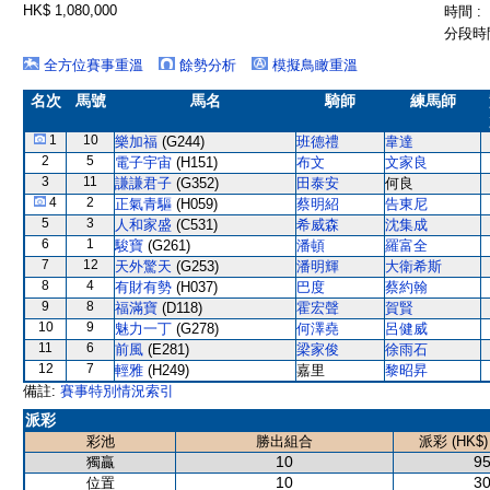
HK$ 1,080,000
時間 :
分段時間
全方位賽事重溫
餘勢分析
模擬鳥瞰重溫
名次
馬號
馬名
騎師
練馬師
1
10
樂加福
(G244)
班德禮
韋達
2
5
電子宇宙
(H151)
布文
文家良
3
11
謙謙君子
(G352)
田泰安
何良
4
2
正氣青驅
(H059)
蔡明紹
告東尼
5
3
人和家盛
(C531)
希威森
沈集成
6
1
駿寶
(G261)
潘頓
羅富全
7
12
天外驚天
(G253)
潘明輝
大衛希斯
8
4
有財有勢
(H037)
巴度
蔡約翰
9
8
福滿寶
(D118)
霍宏聲
賀賢
10
9
魅力一丁
(G278)
何澤堯
呂健威
11
6
前風
(E281)
梁家俊
徐雨石
12
7
輕雅
(H249)
嘉里
黎昭昇
備註:
賽事特別情況索引
派彩
彩池
勝出組合
派彩 (HK$)
10
95
獨贏
10
30
位置