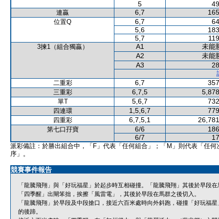
5
49
6,7
165
連贏
6,7
64
位置Q
5,6
183
5,7
119
A1
未能
3揀1（組合獨贏）
A2
未能
A3
28
6,7
357
二重彩
6,7,5
5,878
三重彩
5,6,7
732
單T
1,5,6,7
779
四連環
6,7,5,1
26,781
四重彩
6/6
186
第七口孖寶
6/7
17
派彩備註：於勝出組合中，「F」代表「任何組合」；「M」則代表「任何
序」。
競賽事件報告
「龍騰飛翔」與「好玩福星」於起步時互相碰撞。「龍騰飛翔」其後於早段在
「四季醒」出閘笨拙，挨擦「風雷電」，其後於早段在馬群之後切入。
「龍騰飛翔」於早段及中段搶口，接近六百米處時向外斜跑，碰撞「好玩福星
的後蹄。