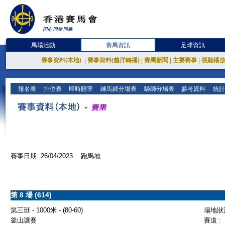
馬場活動
賽馬資訊
足球資訊
賽事資料(本地)
|
賽事資料(越洋轉播)
|
賽馬新聞
|
主要賽事
|
視聽播
報名表
排位表
即時賠率
練馬師分場表
騎師分場表
參考資料
統計
賽事日期: 26/04/2023 跑馬地
第 8 場 (614)
第三班 - 1000米 - (80-60)
場地狀況
釜山讓賽
賽道 :