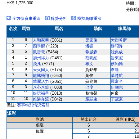
HK$ 1,725,000
時間 :
分段時間
全方位賽事重溫
餘勢分析
模擬鳥瞰重溫
名次
馬號
馬名
騎師
練馬師
1
6
人和家興
(E061)
梁家俊
大衛希斯
2
7
四季醒
(H223)
潘頓
黎昭昇
3
5
風雷電
(E454)
希威森
沈集成
4
1
加州得力
(G451)
蔡明紹
告東尼
5
2
飛凡
(E271)
布文
蔡約翰
6
9
天火同人
(E175)
賀銘年
韋達
7
8
龍騰飛翔
(E360)
黃俊
葉楚航
8
4
華麗活力
(G051)
蘇兆輝
羅富全
9
3
八心八箭
(H088)
巴度
伍鵬志
10
11
好玩福星
(E013)
黎海榮
何良
11
10
維港奔流
(D042)
巫顯東
丁冠豪
備註:
賽事特別情況索引
派彩
彩池
勝出組合
派彩 (HK$)
6
56
獨贏
6
21
位置
7
19