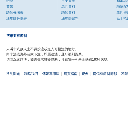
賠率
主要賽事
初出馬
賽果
馬匹資料
騎練配
騎師分場表
騎師資料
馬匹搬
練馬師分場表
練馬師資料
貼士指
博彩要有節制
未滿十八歲人士不得投注或進入可投注的地方。
向非法或海外莊家下注，即屬違法，且可被判監禁。
切勿沉迷賭博，如需尋求輔導協助，可致電平和基金熱線1834 633。
常見問題
|
聯絡我們
|
傳媒專用區
|
網頁指南
|
規例
|
提倡有節制博彩
|
私隱