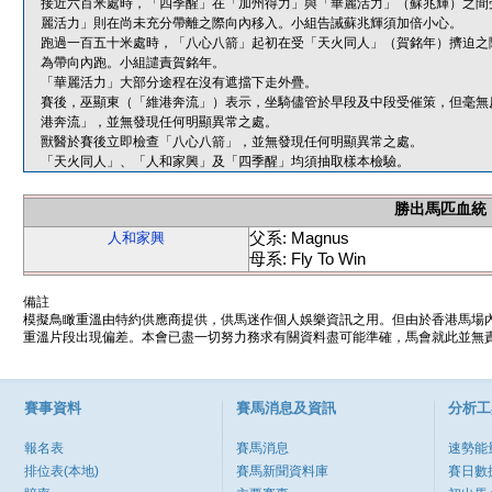
接近六百米處時，「四季醒」在「加州得力」與「華麗活力」（蘇兆輝）之間
麗活力」則在尚未充分帶離之際向內移入。小組告誡蘇兆輝須加倍小心。
跑過一百五十米處時，「八心八箭」起初在受「天火同人」（賀銘年）擠迫之
為帶向內跑。小組譴責賀銘年。
「華麗活力」大部分途程在沒有遮擋下走外疊。
賽後，巫顯東（「維港奔流」）表示，坐騎儘管於早段及中段受催策，但毫無
港奔流」，並無發現任何明顯異常之處。
獸醫於賽後立即檢查「八心八箭」，並無發現任何明顯異常之處。
「天火同人」、「人和家興」及「四季醒」均須抽取樣本檢驗。
勝出馬匹血統
父系: Magnus
人和家興
母系: Fly To Win
備註
模擬鳥瞰重溫由特約供應商提供，供馬迷作個人娛樂資訊之用。但由於香港馬場
重溫片段出現偏差。本會已盡一切努力務求有關資料盡可能準確，馬會就此並無責
賽事資料
賽馬消息及資訊
分析工
報名表
賽馬消息
速勢能
排位表(本地)
賽馬新聞資料庫
賽日數