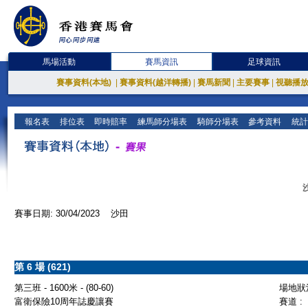
馬場活動
賽馬資訊
足球資訊
賽事資料(本地)
|
賽事資料(越洋轉播)
|
賽馬新聞
|
主要賽事
|
視聽播
報名表
排位表
即時賠率
練馬師分場表
騎師分場表
參考資料
統計
賽事日期: 30/04/2023 沙田
第 6 場 (621)
第三班 - 1600米 - (80-60)
場地狀況
富衛保險10周年誌慶讓賽
賽道 :