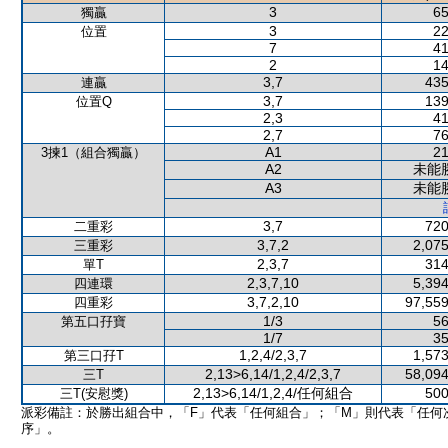
3
65
獨贏
3
22
位置
7
41
2
14
3,7
435
連贏
3,7
139
位置Q
2,3
41
2,7
76
A1
21
3揀1（組合獨贏）
A2
未能
A3
未能
3,7
720
二重彩
3,7,2
2,075
三重彩
2,3,7
314
單T
2,3,7,10
5,394
四連環
3,7,2,10
97,559
四重彩
1/3
56
第五口孖寶
1/7
35
1,2,4/2,3,7
1,573
第三口孖T
2,13>6,14/1,2,4/2,3,7
58,094
三T
2,13>6,14/1,2,4/任何組合
500
三T(安慰獎)
派彩備註：於勝出組合中，「F」代表「任何組合」；「M」則代表「任何
序」。