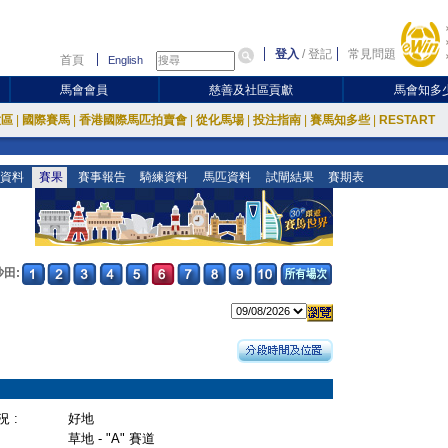
登入
/
登記
常見問題
首頁
English
馬會會員
慈善及社區貢獻
馬會知多
放區
|
國際賽馬
|
香港國際馬匹拍賣會
|
從化馬場
|
投注指南
|
賽馬知多些
|
RESTART
資料
賽果
賽事報告
騎練資料
馬匹資料
試閘結果
賽期表
沙田:
 :
好地
草地 - "A" 賽道