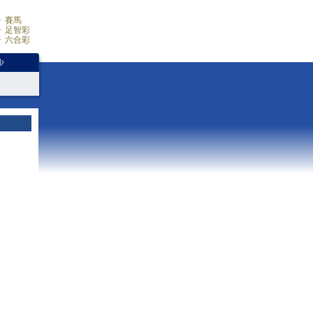
賽馬
足智彩
六合彩
少