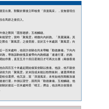
適宜出賽。獸醫於賽後立即檢查「浪漫風采」，並無發現任
段在馬群之後切入。
外側之際與「隱形翅膀」互相觸碰。
未能望空，當時「聚風雲」稍微向內斜跑。「美麗滿滿」其
之際在「聚風雲」之後受困，並於五十米處因「聚風雲」向
於接近一百米處時，他容許坐騎在尚未帶離「勤德兼備」下向內
斜跑，導致該駒收慢及被帶向內跑橫越「連連行運」的跑
開始停賽，直至五月十四日星期日才可再次出賽（兩個香港
他自四百五十米處起開始催策坐騎以推進。他說，他不願坐
騎前方的「聚風雲」於末段或未能以勁勢衝刺，遂選擇將坐
是較佳選擇。他又說，當「浪漫風采」未有如他預期般加速
連連行運」外側以望空，因而與「勤德兼備」互相觸碰。他
坐騎於接近一百米處時受「晴王」擠迫，他須再次收慢坐
。