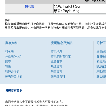
勝出馬匹血統
父系: Twilight Son
桃花雲
母系: Poyle Meg
備註
模擬鳥瞰重溫由特約供應商提供，供馬迷作個人娛樂資訊之用。但由於香港馬場
重溫片段出現偏差。本會已盡一切努力務求有關資料盡可能準確，馬會就此並無責
賽事資料
賽馬消息及資訊
分析工
報名表
賽馬消息
速勢能
排位表(本地)
賽馬新聞資料庫
賽日數
賠率
主要賽事
初出馬
賽果
馬匹資料
騎練配
騎師分場表
騎師資料
馬匹搬
練馬師分場表
練馬師資料
貼士指
博彩要有節制
未滿十八歲人士不得投注或進入可投注的地方。