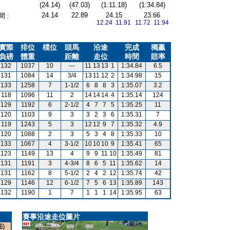
(24.14)
(47.03)
(1:11.18)
(1:34.84)
24.14
22.89
24.15
23.66
 :
12.24 11.91
11.72 11.94
實際
排位
檔位
頭馬
沿途
完成
獨贏
負磅
體重
距離
走位
時間
賠率
132
1037
10
---
11
13
13
1
1:34.84
6.5
131
1084
14
3/4
13
11
12
2
1:34.98
15
133
1258
7
1-1/2
6
8
8
3
1:35.07
3.2
118
1096
11
2
14
14
14
4
1:35.14
124
129
1192
6
2-1/2
4
7
7
5
1:35.25
11
120
1103
9
3
3
2
3
6
1:35.31
7
119
1243
5
3
12
12
9
7
1:35.32
4.9
120
1088
2
3
5
3
4
8
1:35.33
10
133
1067
4
3-1/2
10
10
10
9
1:35.41
65
123
1149
13
4
9
9
11
10
1:35.49
81
131
1191
3
4-3/4
8
6
5
11
1:35.62
14
131
1162
8
5-1/2
2
4
2
12
1:35.74
42
129
1146
12
6-1/2
7
5
6
13
1:35.89
143
132
1190
1
7
1
1
1
14
1:35.95
63
賽事沿途走位圖片
$)