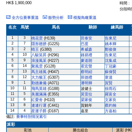
HK$ 1,900,000
時間 :
分段時間
全方位賽事重溫
餘勢分析
模擬鳥瞰重溫
名次
馬號
馬名
騎師
練馬師
1
3
桃花雲
(H139)
田泰安
告東尼
2
7
隱形翅膀
(G225)
巴度
姚本輝
3
2
晴王
(G380)
希威森
鄭俊偉
4
10
八駿笑昇
(H296)
鍾易禮
告東尼
5
9
浪漫風采
(H227)
麥道朗
沈集成
6
14
聚風雲
(G128)
霍宏聲
丁冠豪
7
13
馬主雄風
(H047)
蔡明紹
蘇偉賢
8
12
大力猴王
(G307)
班德禮
韋達
9
1
勤德兼備
(A071)
潘明輝
賀賢
10
11
飛馬英雄
(G188)
波健士
徐雨石
11
5
美麗滿滿
(E355)
莫雷拉
羅富全
12
6
紅愛舍
(H110)
梁家俊
文家良
13
8
連連行運
(C441)
賀銘年
蔡約翰
14
4
星運子爵
(D187)
嘉里
方嘉柏
備註:
賽事特別情況索引
派彩
彩池
勝出組合
派彩 (HK