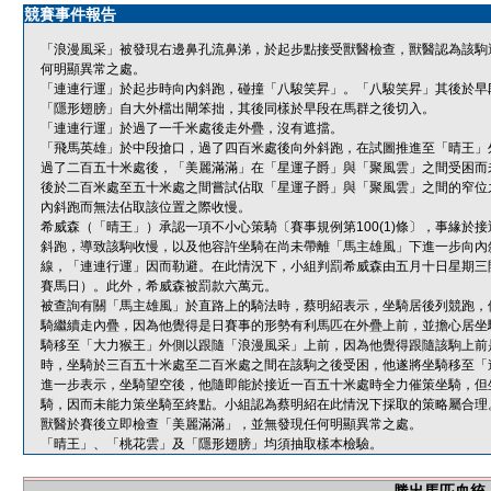
競賽事件報告
「浪漫風采」被發現右邊鼻孔流鼻涕，於起步點接受獸醫檢查，獸醫認為該駒
何明顯異常之處。
「連連行運」於起步時向內斜跑，碰撞「八駿笑昇」。「八駿笑昇」其後於早
「隱形翅膀」自大外檔出閘笨拙，其後同樣於早段在馬群之後切入。
「連連行運」於過了一千米處後走外疊，沒有遮擋。
「飛馬英雄」於中段搶口，過了四百米處後向外斜跑，在試圖推進至「晴王」
過了二百五十米處後，「美麗滿滿」在「星運子爵」與「聚風雲」之間受困而
後於二百米處至五十米處之間嘗試佔取「星運子爵」與「聚風雲」之間的窄位
內斜跑而無法佔取該位置之際收慢。
希威森（「晴王」）承認一項不小心策騎〔賽事規例第100(1)條〕，事緣
斜跑，導致該駒收慢，以及他容許坐騎在尚未帶離「馬主雄風」下進一步向內
線，「連連行運」因而勒避。在此情況下，小組判罰希威森由五月十日星期三
賽馬日）。此外，希威森被罰款六萬元。
被查詢有關「馬主雄風」於直路上的騎法時，蔡明紹表示，坐騎居後列競跑，
騎繼續走內疊，因為他覺得是日賽事的形勢有利馬匹在外疊上前，並擔心居坐
騎移至「大力猴王」外側以跟隨「浪漫風采」上前，因為他覺得跟隨該駒上前
時，坐騎於三百五十米處至二百米處之間在該駒之後受困，他遂將坐騎移至「
進一步表示，坐騎望空後，他隨即能於接近一百五十米處時全力催策坐騎，但
騎，因而未能力策坐騎至終點。小組認為蔡明紹在此情況下採取的策略屬合理
獸醫於賽後立即檢查「美麗滿滿」，並無發現任何明顯異常之處。
「晴王」、「桃花雲」及「隱形翅膀」均須抽取樣本檢驗。