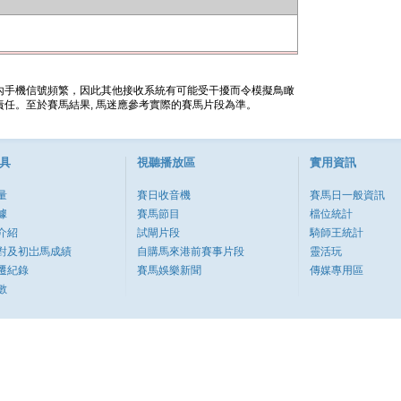
內手機信號頻繁，因此其他接收系統有可能受干擾而令模擬鳥瞰
任。至於賽馬結果, 馬迷應參考實際的賽馬片段為準。
具
視聽播放區
實用資訊
量
賽日收音機
賽馬日一般資訊
據
賽馬節目
檔位統計
介紹
試閘片段
騎師王統計
對及初岀馬成績
自購馬來港前賽事片段
靈活玩
遷紀錄
賽馬娛樂新聞
傳媒專用區
數