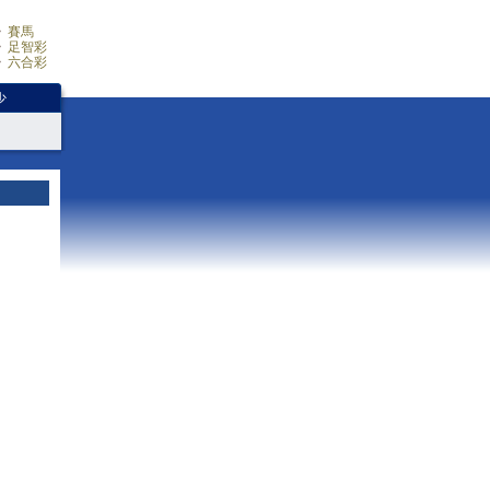
賽馬
足智彩
六合彩
少