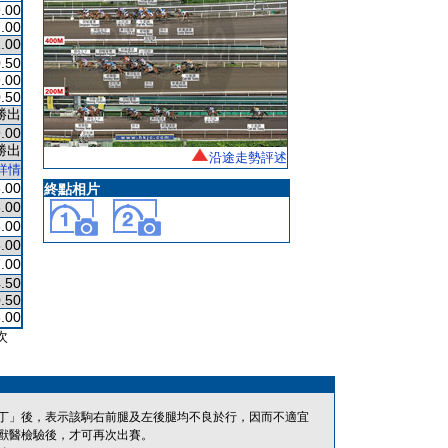
.00
.00
.00
.50
.00
.50
勝出
.00
勝出
沿途走勢評述
詳情
.00
終點相片
.00
.00
.00
.00
.50
.50
.00
次
丁」後，表示該駒右前腿及左後腿均不良於行，因而不適宜
獸醫檢驗後，才可再次出賽。