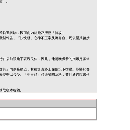
放」。
。
際勒避該駒，因而向內斜跑及擠壓「特攻」。
獸醫報告，「快快發」心律不正常及流鼻血。周俊樂其後接
時在居前競跑下表現良佳，因此，他是晚獲發的指示是讓坐
群英」內側受擠迫，其後於直路上在催策下墮退。獸醫於賽
表現難以接受。「牛皇頭」必須試閘及格，並且通過獸醫檢
抽取樣本檢驗。