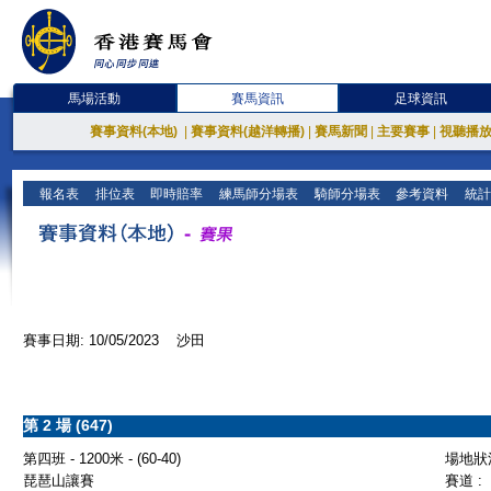
馬場活動
賽馬資訊
足球資訊
賽事資料(本地)
|
賽事資料(越洋轉播)
|
賽馬新聞
|
主要賽事
|
視聽播
報名表
排位表
即時賠率
練馬師分場表
騎師分場表
參考資料
統計
賽事日期: 10/05/2023 沙田
第 2 場 (647)
第四班 - 1200米 - (60-40)
場地狀況
琵琶山讓賽
賽道 :