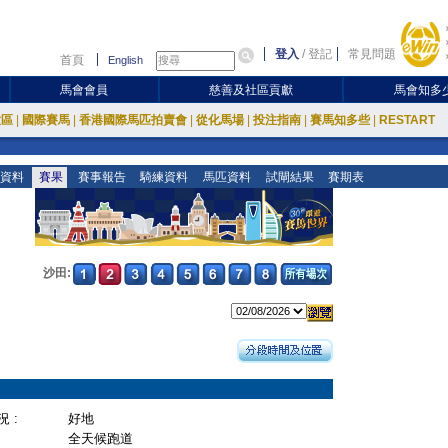
登入
/
登記
常見問題
首頁
English
馬會會員
慈善及社區貢獻
馬會知多
放區
|
國際賽馬
|
香港國際馬匹拍賣會
|
從化馬場
|
投注指南
|
賽馬知多些
|
RESTART
資料
賽果
賽事報告
騎練資料
馬匹資料
試閘結果
賽期表
沙田:
 :
好地
全天候跑道