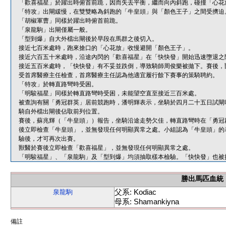
「歡喜福星」於躍出時俯首前跪，因而失去平衡，繼而向內斜跑，碰撞「心花
「特攻」出閘緩慢，在雙雙略為斜跑的「牛皇頭」與「顏色王子」之間受擠迫
「胡椒軍曹」同樣於躍出時俯首前跪。
「泉龍駒」出閘僅屬一般。
「型到爆」自大外檔出閘後於早段在馬群之後切入。
接近七百米處時，跑來搶口的「心花放」收慢避開「顏色王子」。
接近六百五十米處時，沿途內閃的「歡喜福星」在「快快發」開始迅速墮退之
接近五百米處時，「快快發」有不妥並跌倒，導致騎師周俊樂被拋下。賽後，
受首席醫療主任檢查，首席醫療主任認為他適宜履行餘下賽事的策騎聘約。
「特攻」於轉直路彎時受困。
「明駿福星」同樣於轉直路彎時受困，未能望空直至接近三百米處。
被查詢有關「勇冠群英」居前競跑時，潘明輝表示，坐騎於四月二十五日試閘
騎自外檔出閘後佔取前列位置。
賽後，蘇兆輝（「牛皇頭」）報告，坐騎沿途走勢欠佳，轉直路彎時在「勇冠
後立即檢查「牛皇頭」，並無發現任何明顯異常之處。小組認為「牛皇頭」的
驗後，才可再次出賽。
獸醫於賽後立即檢查「歡喜福星」，並無發現任何明顯異常之處。
「明駿福星」、「泉龍駒」及「型到爆」均須抽取樣本檢驗。「快快發」也被
勝出馬匹血統
父系: Kodiac
泉龍駒
母系: Shamankiyna
備註