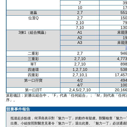
7
39
10
17
2,7
551
連贏
2,7
150
位置Q
2,10
79
7,10
130
A1
未能
3揀1（組合獨贏）
A2
19
A3
未能
2,7
946
二重彩
2,7,10
4,773
三重彩
2,7,10
898
單T
1,2,7,10
538
四連環
2,7,10,1
17,457
四重彩
4/2
494
第一口孖寶
4/7
100
2,4,5/2,7,10
20,166
第一口孖T
派彩備註：於勝出組合中，「F」代表「任何組合」；「M」則代表「任何
序」。
競賽事件報告
抵達起步點後，何澤堯表示對「魅力一丁」的動作有疑慮。獸醫檢查「魅力一
出賽。小組按照獸醫意見著令「魅力一丁」退出此賽。「魅力一丁」必須通過