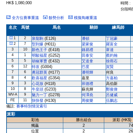
HK$ 1,080,000
時間 :
分段時間
全方位賽事重溫
餘勢分析
模擬鳥瞰重溫
名次
馬號
馬名
騎師
練馬師
1
2
泉龍駒
(E126)
潘頓
丁冠豪
2
7
型到爆
(H011)
梁家俊
羅富全
3
10
顏色王子
(E418)
鍾易禮
韋達
4
1
明駿福星
(G252)
田泰安
蔡約翰
5
5
胡椒軍曹
(E432)
艾道拿
徐雨石
6
12
特攻
(G004)
巴度
賀賢
7
6
勇冠群英
(H177)
潘明輝
何良
8
4
歡喜福星
(G354)
嘉里
方嘉柏
9
3
心花放
(H118)
班德禮
高伯新
10
8
牛皇頭
(G233)
蘇兆輝
鄭俊偉
WV-A
9
魅力一丁
(G278)
何澤堯
呂健威
FE
11
快快發
(H130)
周俊樂
伍鵬志
備註:
賽事特別情況索引
派彩
彩池
勝出組合
派彩 (HK$)
2
74
獨贏
2
26
位置